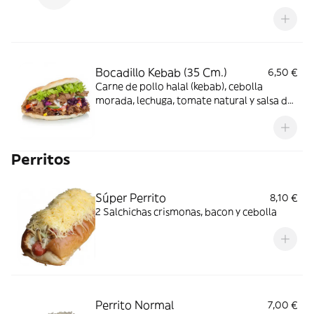
salsa brava
Bocadillo Kebab (35 Cm.)
6,50 €
Carne de pollo halal (kebab), cebolla
morada, lechuga, tomate natural y salsa de
yogurt
Perritos
Súper Perrito
8,10 €
2 Salchichas crismonas, bacon y cebolla
Perrito Normal
7,00 €