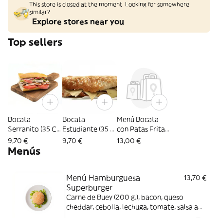
This store is closed at the moment. Looking for somewhere
similar?
Explore stores near you
Top sellers
Bocata
Bocata
Menú Bocata
Serranito (35 C
Estudiante (35 C
con Patas Fritas
m.)
m.)
y Bebida
9,70 €
9,70 €
13,00 €
Menús
Menú Hamburguesa
13,70 €
Superburger
Carne de Buey (200 g.), bacon, queso
cheddar, cebolla, lechuga, tomate, salsa a
elegir, con patatas fritas y bebida