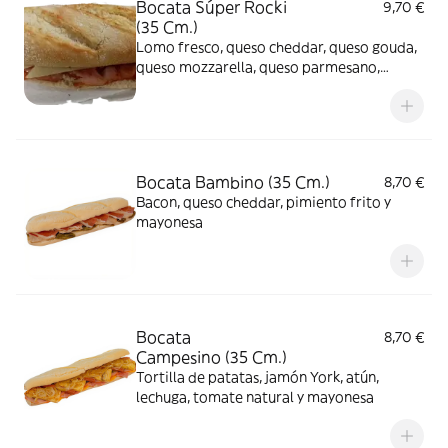
Bocata Súper Rocki
9,70 €
(35 Cm.)
Lomo fresco, queso cheddar, queso gouda,
queso mozzarella, queso parmesano,
tomate natural, lechuga y salsa alioli
Bocata Bambino (35 Cm.)
8,70 €
Bacon, queso cheddar, pimiento frito y
mayonesa
Bocata
8,70 €
Campesino (35 Cm.)
Tortilla de patatas, jamón York, atún,
lechuga, tomate natural y mayonesa