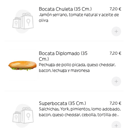
Bocata Chuleta (35 Cm.)
7,20 €
Jamón serrano, tomate natural y aceite de
oliva
Bocata Diplomado (35
7,20 €
Cm.)
Pechuga de pollo picada, queso cheddar,
bacon, lechuga y mayonesa
Superbocata (35 Cm.)
7,20 €
Salchichas, York, pimientos, lomo adobado,
bacon, queso cheddar, cebolla, tortilla de
patatas, tomate natural, salsa brava y
mayonesa