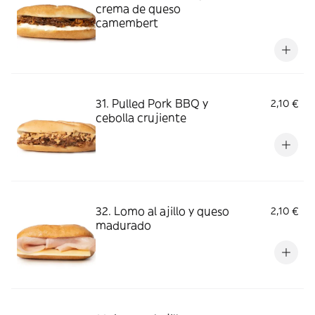
crema de queso
camembert
31. Pulled Pork BBQ y
2,10 €
cebolla crujiente
32. Lomo al ajillo y queso
2,10 €
madurado