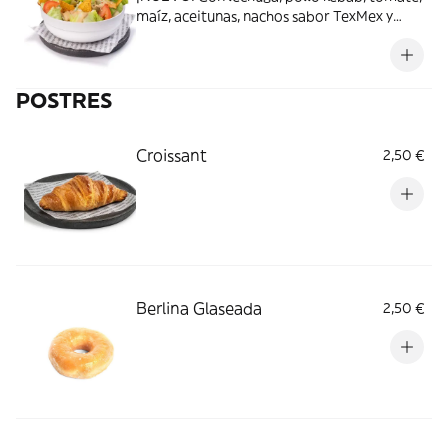
maíz, aceitunas, nachos sabor TexMex y
salsa mostaza y miel
POSTRES
Croissant
2,50 €
Berlina Glaseada
2,50 €