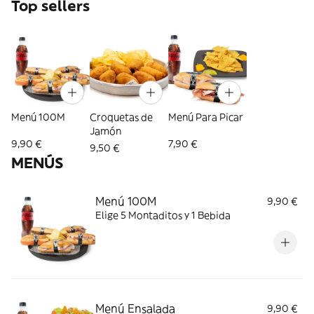
Top sellers
Menú 100M
Croquetas de
Menú Para Picar
Jamón
9,90 €
7,90 €
9,50 €
MENÚS
Menú 100M
9,90 €
Elige 5 Montaditos y 1 Bebida
Menú Ensalada
9,90 €