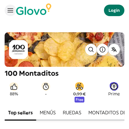
Login
100 Montaditos
-
88%
0,99 €
Prime
Free
Top sellers
MENÚS
RUEDAS
MONTADITOS DE 