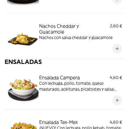
Nachos Cheddar y
2,60 €
Guacamole
Nachos con salsa cheddar y guacamole​
ENSALADAS
Ensalada Campera
4,60 €
Con lechuga, pollo, tomate, queso
madurado, aceitunas, picatostes y salsa
alioli
Ensalada Tex-Mex
4,60 €
¡NUEVO! Con lechuga, pollo kebab, tomate,