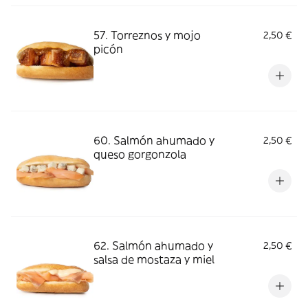
57. Torreznos y mojo
2,50 €
picón
60. Salmón ahumado y
2,50 €
queso gorgonzola
62. Salmón ahumado y
2,50 €
salsa de mostaza y miel