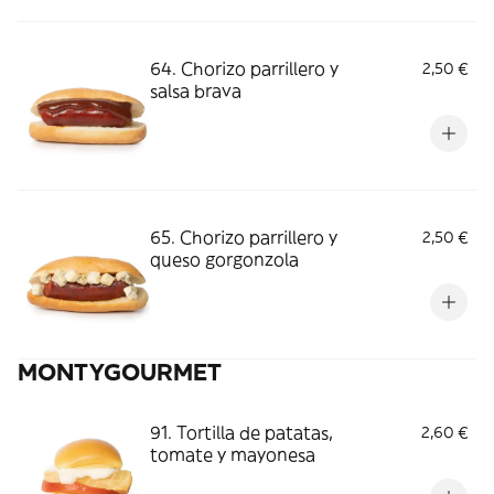
64. Chorizo parrillero y
2,50 €
salsa brava
65. Chorizo parrillero y
2,50 €
queso gorgonzola
MONTYGOURMET
91. Tortilla de patatas,
2,60 €
tomate y mayonesa