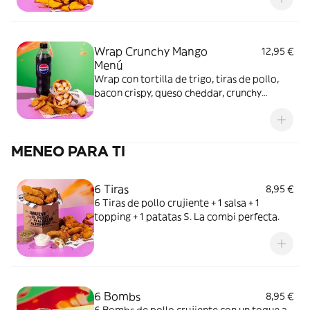
Wrap Crunchy Mango
12,95 €
Menú
Wrap con tortilla de trigo, tiras de pollo,
bacon crispy, queso cheddar, crunchy
mango y salsa burger + Patatas gajo +
Bebida 50 cl.
MENEO PARA TI
6 Tiras
8,95 €
6 Tiras de pollo crujiente + 1 salsa + 1
topping + 1 patatas S. La combi perfecta.
6 Bombs
8,95 €