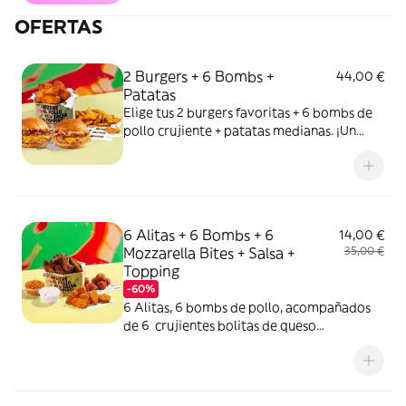
OFERTAS
2 Burgers + 6 Bombs +
44,00 €
Patatas
Elige tus 2 burgers favoritas + 6 bombs de
pollo crujiente + patatas medianas. ¡Un
combo ganador asegurado!
6 Alitas + 6 Bombs + 6
14,00 €
Mozzarella Bites + Salsa +
35,00 €
Topping
-60%
6 Alitas, 6 bombs de pollo, acompañados
de 6 crujientes bolitas de queso
mozzarella y gouda con tomate y orégano,
una salsa y un topping