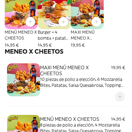
MENÚ MENEO X
Burger + 4
MAXI MENÚ
CHEETOS
bombs + patatas
MENEO X
S + topping +
CHEETOS
14,95 €
14,95 €
19,95 €
salsa
MENEO X CHEETOS
MAXI MENÚ MENEO X
19,95 €
CHEETOS
10 piezas de pollo a elección, 6 Mozzarella
Bites, Patatas, Salsa Quesabrosa, Topping
de Cheetos, Cookie y bebida. ¡Manos
naranjas, felicidad asegurada!
MENÚ MENEO X CHEETOS
14,95 €
8 piezas de pollo a elección, 4 Mozzarella
Bites, Patatas, Salsa Quesabrosa, Topping