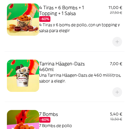
4 Tiras + 6 Bombs + 1
11,00 €
Topping + 1 Salsa
27,50 €
-60%
4 Tiras y 6 boms de pollo, con un topping y
salsa para elegir
Tarrina Häagen-Dazs
7,00 €
460ml
Una Tarrina Häagen-Dazs de 460 mililitros,
sabor a elegir.
7 Bombs
5,40 €
13,50 €
-60%
7 Bombs de pollo