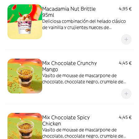
Macadamia Nut Brittle
4,95 €
95ml
Deliciosa combinación del helado clásico
de vainilla y crujientes nueces de
Macadamia caramelizadas.
Mix Chocolate Crunchy
4,45 €
Mango
Vasito de mousse de mascarpone de
chocolate, chocolate negro, crumble de
cacao y topping Crunchy Mango.
Mix Chocolate Spicy
4,45 €
Chicken
Vasito de mousse de mascarpone de
chocolate, chocolate negro, crumble de