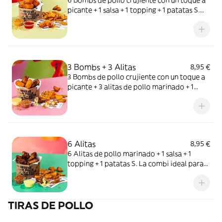
6 Bombs de pollo crujiente con un toque a
picante + 1 salsa + 1 topping + 1 patatas S.
Warning: toque picante que pica pero no
pica…o sí.
3 Bombs + 3 Alitas
8,95 €
3 Bombs de pollo crujiente con un toque a
picante + 3 alitas de pollo marinado + 1
salsa + 1 topping + 1 patatas S. La combi
perfecta para indecisos.
6 Alitas
8,95 €
6 Alitas de pollo marinado + 1 salsa + 1
topping + 1 patatas S. La combi ideal para
montar el pollo (literal).
TIRAS DE POLLO