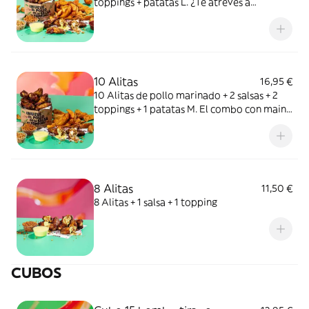
toppings + patatas L. ¿Te atreves a
compartir esta combi con tu crush?
10 Alitas
16,95 €
10 Alitas de pollo marinado + 2 salsas + 2
toppings + 1 patatas M. El combo con main
character energy.
8 Alitas
11,50 €
8 Alitas + 1 salsa + 1 topping
CUBOS