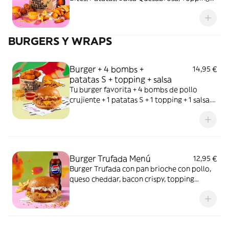
de Cheetos, Cookie y bebida. ¡Manos
naranjas, felicidad asegurada!
BURGERS Y WRAPS
Burger + 4 bombs +
14,95 €
patatas S + topping + salsa
Tu burger favorita + 4 bombs de pollo
crujiente + 1 patatas S + 1 topping + 1 salsa.
El Meneo que te faltaba.
Burger Trufada Menú
12,95 €
Burger Trufada con pan brioche con pollo,
queso cheddar, bacon crispy, topping
cebolla crispy y mayonesa trufada. Incluye 1
bebida de 500ml + 1 patatas S.