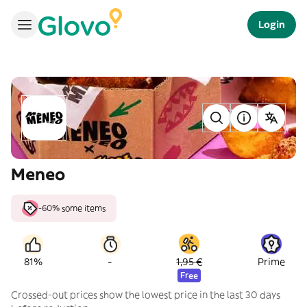
Login
Meneo
-60% some items
-
81%
1,95 €
Prime
Free
Crossed-out prices show the lowest price in the last 30 days