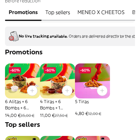
before reduction
Promotions
Top sellers
MENEO X CHEETOS
BU
No live tracking available.
Orders are delivered directly by the stor
Promotions
-60%
-60%
-60%
6 Alitas + 6
4 Tiras + 6
5 Tiras
Bombs + 6
Bombs + 1
4,80 €
12,00 €
Mozzarella Bites
Topping + 1 Salsa
14,00 €
11,00 €
35,00 €
27,50 €
+ Salsa +
Top sellers
Topping