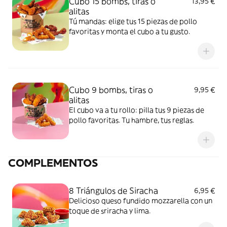
Cubo 15 bombs, tiras o
13,95 €
alitas
Tú mandas: elige tus 15 piezas de pollo
favoritas y monta el cubo a tu gusto.
Cubo 9 bombs, tiras o
9,95 €
alitas
El cubo va a tu rollo: pilla tus 9 piezas de
pollo favoritas. Tu hambre, tus reglas.
COMPLEMENTOS
8 Triángulos de Siracha
6,95 €
Delicioso queso fundido mozzarella con un
toque de sriracha y lima.