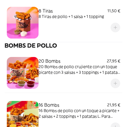
8 Tiras
11,50 €
8 Tiras de pollo + 1 salsa + 1 topping
BOMBS DE POLLO
20 Bombs
27,95 €
20 Bombs de pollo crujiente con un toque
picante con 3 salsas + 3 toppings + 1 patatas
L. ¿Un Meneo & chill?
16 Bombs
21,95 €
16 Bombs de pollo con un toque a picante +
2 salsas + 2 toppings + 1 patatas L. Para
ponerle lo spicy a esa primera date.