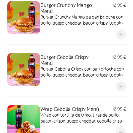
Burger Crunchy Mango
12,95 €
Menú
Burger Crunchy Mango de pan brioche con
pollo, queso cheddar, bacon crispy, topping
crunchy mango y salsa burger. Incluye
patatas gajo S y bebida de 500 ml
Burger Cebolla Crispy
12,95 €
Menú
Burger Cebolla Crispy con pan brioche con
pollo, queso cheddar, bacon cripsy, topping
de cebolla crispy y salsa barbacoa. Incluye
patatas gajo S y bebida de 500 ml.
Wrap Cebolla Crispy Menú
12,95 €
Wrap con tortilla de trigo, tiras de pollo,
bacon crispy, queso cheddar, cebolla crispy
y salsa barbacoa + Patatas gajo + Bebida 50
cl.