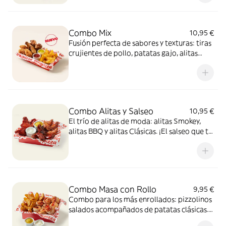
Combo Mix
10,95 €
Fusión perfecta de sabores y texturas: tiras
crujientes de pollo, patatas gajo, alitas
crujientes y dos salsas de 35g para mojar,
una mezcla 100% adictiva.
Combo Alitas y Salseo
10,95 €
El trío de alitas de moda: alitas Smokey,
alitas BBQ y alitas Clásicas. ¡El salseo que tu
cuerpo necesita!
Combo Masa con Rollo
9,95 €
Combo para los más enrollados: pizzolinos
salados acompañados de patatas clásicas.
Incluye 2 salsas de 35g para mojar.