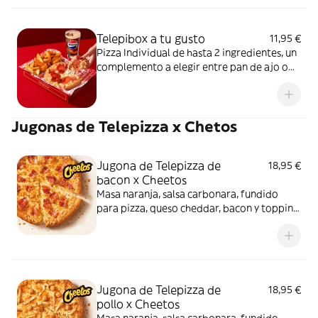
Telepibox a tu gusto
11,95 €
Pizza Individual de hasta 2 ingredientes, un
complemento a elegir entre pan de ajo o
patatas gajo y una bebida de 50 cl
Jugonas de Telepizza x Chetos
Jugona de Telepizza de
18,95 €
bacon x Cheetos
Masa naranja, salsa carbonara, fundido
para pizza, queso cheddar, bacon y topping
de Cheetos. Sí, has leído bien: Cheetos.
Jugona de Telepizza de
18,95 €
pollo x Cheetos