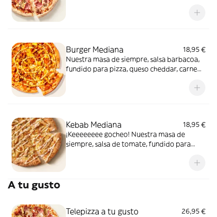
de carne de vacuno. Clásica y legendaria.
Como solo Telepizza sabe hacerla.
Burger Mediana
18,95 €
Nuestra masa de siempre, salsa barbacoa,
fundido para pizza, queso cheddar, carne
de vacuno, bacon, salsa para Burger Heinz.
Kebab Mediana
18,95 €
¡Keeeeeeee gocheo! Nuestra masa de
siempre, salsa de tomate, fundido para
pizza, pollo marinado, cebolla, especias
kebab, orégano y salsa kebab.
A tu gusto
Telepizza a tu gusto
26,95 €