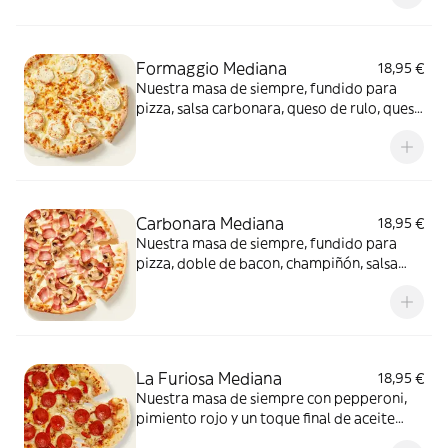
conquista a todos.
Formaggio Mediana
18,95 €
Nuestra masa de siempre, fundido para
pizza, salsa carbonara, queso de rulo, queso
provolone y mezcla de 5 quesos gourmet:
cheddar, gouda, emmental , mozzarella y
havarty. Para quienes saben que nunca hay
demasiado queso.
Carbonara Mediana
18,95 €
Nuestra masa de siempre, fundido para
pizza, doble de bacon, champiñón, salsa
carbonara y extra de fundido para pizza.
¡Un clásico irresistible!
La Furiosa Mediana
18,95 €
Nuestra masa de siempre con pepperoni,
pimiento rojo y un toque final de aceite
picante. Solo para valientes.