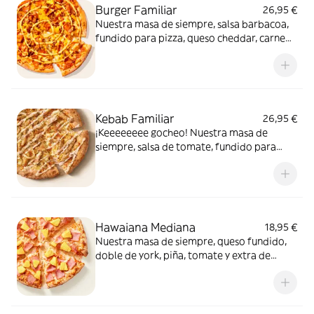
Burger Familiar
26,95 €
Nuestra masa de siempre, salsa barbacoa,
fundido para pizza, queso cheddar, carne
de vacuno, bacon, salsa para Burger Heinz.
Kebab Familiar
26,95 €
¡Keeeeeeee gocheo! Nuestra masa de
siempre, salsa de tomate, fundido para
pizza, pollo marinado, cebolla, especias
kebab, orégano y salsa kebab.
Hawaiana Mediana
18,95 €
Nuestra masa de siempre, queso fundido,
doble de york, piña, tomate y extra de
fundido para pizza. Dulce, salada… y
siempre deliciosa.