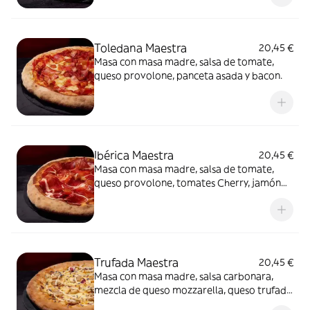
Toledana Maestra
20,45 €
Masa con masa madre, salsa de tomate,
queso provolone, panceta asada y bacon.
Ibérica Maestra
20,45 €
Masa con masa madre, salsa de tomate,
queso provolone, tomates Cherry, jamón
de cebo 50% raza ibérica y AOVE.
Trufada Maestra
20,45 €
Masa con masa madre, salsa carbonara,
mezcla de queso mozzarella, queso trufado
y queso provolone, champiñones,