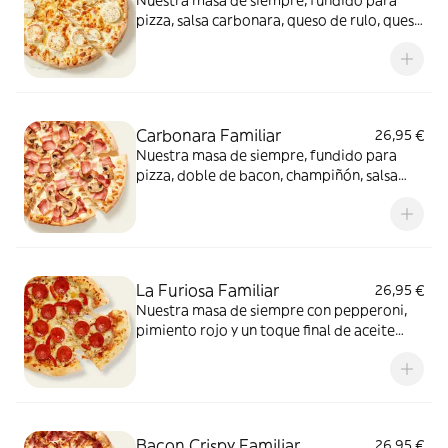
Nuestra masa de siempre, fundido para
pizza, salsa carbonara, queso de rulo, queso
provolone y mezcla de 5 quesos gourmet:
cheddar, gouda, emmental , mozzarella y
havarty. Para quienes saben que nunca hay
demasiado queso.
Carbonara Familiar
26,95 €
Nuestra masa de siempre, fundido para
pizza, doble de bacon, champiñón, salsa
carbonara y extra de fundido para pizza.
¡Un clásico irresistible!
La Furiosa Familiar
26,95 €
Nuestra masa de siempre con pepperoni,
pimiento rojo y un toque final de aceite
picante. Solo para valientes.
Bacon Crispy Familiar
26,95 €