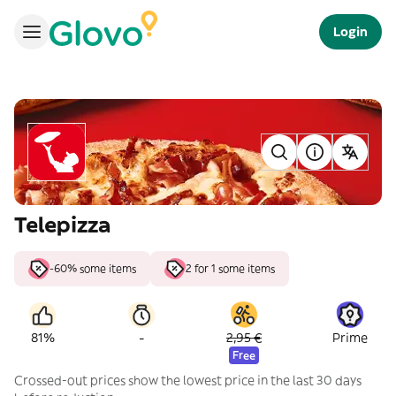
Login
Telepizza
-60% some items
2 for 1 some items
-
81%
2,95 €
Prime
Free
Crossed-out prices show the lowest price in the last 30 days