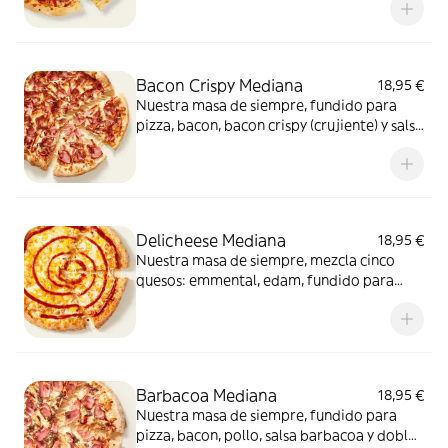
Bacon Crispy Mediana
18,95 €
Nuestra masa de siempre, fundido para
pizza, bacon, bacon crispy (crujiente) y salsa
barbacoa para el toque perfecto. ¡Ñam!
Delicheese Mediana
18,95 €
Nuestra masa de siempre, mezcla cinco
quesos: emmental, edam, fundido para
pizza, provolone, cheddar, tomate
confitado y orégano. El festival de queso
que siempre soñaste.
Barbacoa Mediana
18,95 €
Nuestra masa de siempre, fundido para
pizza, bacon, pollo, salsa barbacoa y doble