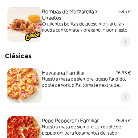
Bombas de Mozzarella x
5,95 €
Cheetos
Crujientes bolitas de queso mozzarella y
gouda con tomate y orégano. Y por si esto
no fuera suficientemente bueno: topping
de Cheetos acompañado de nuestra salsa
Quesabrosa.
Clásicas
Hawaiana Familiar
26,95 €
Nuestra masa de siempre, queso fundido,
doble de york, piña, tomate y extra de
fundido para pizza. Dulce, salada… y
siempre deliciosa.
Pepe Pepperoni Familiar
26,95 €
Nuestra masa de siempre con doble de
pepperoni para los amantes del sabor