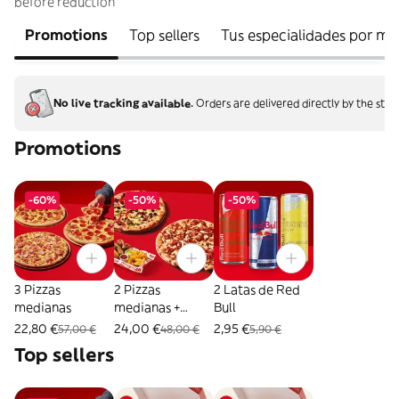
before reduction
Promotions
Top sellers
Tus especialidades por m
No live tracking available.
Orders are delivered directly by the stor
Promotions
-60%
-50%
-50%
3 Pizzas
2 Pizzas
2 Latas de Red
medianas
medianas +
Bull
Combo Mix
22,80 €
24,00 €
2,95 €
57,00 €
48,00 €
5,90 €
Top sellers