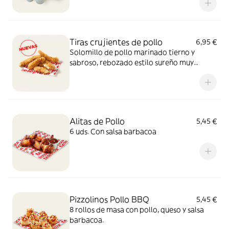
Tiras crujientes de pollo
6,95 €
Solomillo de pollo marinado tierno y
sabroso, rebozado estilo sureño muy
crujiente y un toque picante de pimienta.
Sí, el paraíso existe.
Alitas de Pollo
5,45 €
6 uds. Con salsa barbacoa
Pizzolinos Pollo BBQ
5,45 €
8 rollos de masa con pollo, queso y salsa
barbacoa.