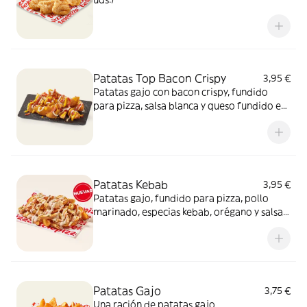
Patatas Top Bacon Crispy
3,95 €
Patatas gajo con bacon crispy, fundido
para pizza, salsa blanca y queso fundido en
polvo.​
Patatas Kebab
3,95 €
Patatas gajo, fundido para pizza, pollo
marinado, especias kebab, orégano y salsa
kebab. ¡Keeeeeeee gocheo!
Patatas Gajo
3,75 €
Una ración de patatas gajo