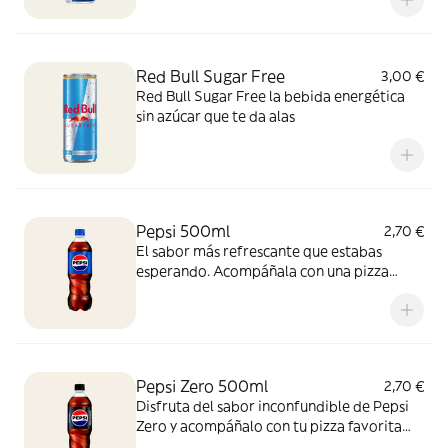
Red Bull Sugar Free
3,00 €
Red Bull Sugar Free la bebida energética
sin azúcar que te da alas
Pepsi 500ml
2,70 €
El sabor más refrescante que estabas
esperando. Acompáñala con una pizza
recién salida del horno y vive la experiencia
con esta combinación perfecta, ¡para
disfrutar cualquier momento!
Pepsi Zero 500ml
2,70 €
Disfruta del sabor inconfundible de Pepsi
Zero y acompáñalo con tu pizza favorita
recién horneada. ¡Zero azúcar y máximo