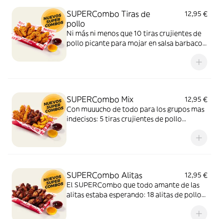
SUPERCombo Tiras de
12,95 €
pollo
Ni más ni menos que 10 tiras crujientes de
pollo picante para mojar en salsa barbacoa
y miel y mostaza. Un SUPERCombo lleno
de solomillos de pollo, tiernos y sabrosos,
para compartir con tus amigos y que nadie
se quede con hambre.
SUPERCombo Mix
12,95 €
Con muuucho de todo para los grupos mas
indecisos: 5 tiras crujientes de pollo
picante, 6 alitas de pollo y patatas gajo
acompañadas con salsa barbacoa y miel y
mostaza. El SUPERCombo para compartir
y no quedarse con ganas de nada.
SUPERCombo Alitas
12,95 €
El SUPERCombo que todo amante de las
alitas estaba esperando: 18 alitas de pollo
acompañadas con salsa barbacoa y miel y
mostaza. Para compartir ¡y repetir!