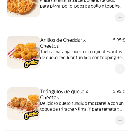
Masa naranja, salsa carbonara, fundido
para pizza, pollo, pops de pollo y topping
de Cheetos. Advertencia: ¡te dejará huella!
Anillos de Cheddar x
5,95 €
Cheetos
Todo al naranja: nuestros crujientes aritos
de queso cheddar fundido con topping de
Cheetos acompañados de nuestra salsa
Quesabrosa.
Triángulos de queso x
5,95 €
Cheetos
Delicioso queso fundido mozzarella con un
toque de sriracha y lima. Y para rematar:
muuucho topping de Cheetos
acompañados de nuestra salsa Quesabrosa.