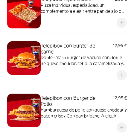
Pizza Individual especialidad, un
complemento a elegir entre pan de ajo o
patatas gajo y una bebida de 50 cl
Telepibox con burger de
12,95 €
carne
Doble smash burger de vacuno con doble
de queso cheddar, cebolla caramelizada y
bacon crispy. Con pan brioche. A elegir
entre salsa barbacoa o salsa burger.
Acompañada de una ración de patatas gajo
y una bebida de 50 cl
Telepibox con Burger de
12,95 €
Pollo
Hamburguesa de pollo con queso cheddar y
bacon crispy. Con pan brioche. A elegir
entre salsa barbacoa o salsa burger.
Acompañada de una ración de patatas gajo
y una bebida de 50 cl