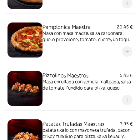
mayonesa trufada y flores secas.
Pamplonica Maestra
20,45 €
Masa con masa madre, salsa carbonara,
queso provolone, tomates cherry, un toque
de pesto y chorizo de Pamplona.
Pizzolinos Maestros
5,45 €
Masa enrollada con sémola malteada, salsa
de tomate, fundido para pizza, queso
fundido en polvo y chorizo de Pamplona.
Patatas Trufadas Maestras
3,95 €
patatas gajo con mayonesa trufada, bacon
crispy, fundido para pizza, salsa kebab y