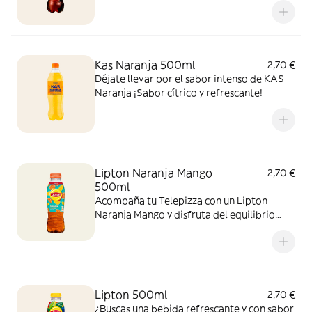
sabor!
Kas Naranja 500ml
2,70 €
Déjate llevar por el sabor intenso de KAS
Naranja ¡Sabor cítrico y refrescante!
Lipton Naranja Mango
2,70 €
500ml
Acompaña tu Telepizza con un Lipton
Naranja Mango y disfruta del equilibrio
perfecto entre el cítrico de la naranja y el
toque tropical del mango. ¡El sabor
refrescante del verano!
Lipton 500ml
2,70 €
¿Buscas una bebida refrescante y con sabor