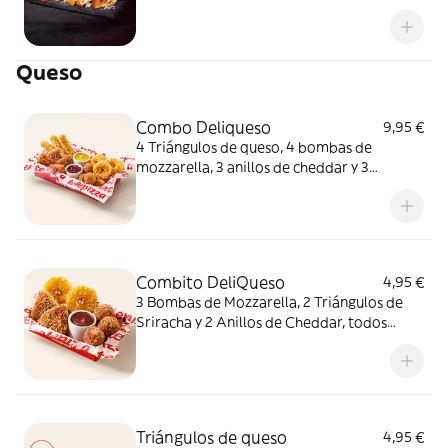
queso fundido en polvo.
Queso
Combo Deliqueso
9,95 €
4 Triángulos de queso, 4 bombas de
mozzarella, 3 anillos de cheddar y 3
crujientes de queso ¿Por qué probar solo
uno cuando puedes probarlos todos
juntos?
Combito DeliQueso
4,95 €
3 Bombas de Mozzarella, 2 Triángulos de
Sriracha y 2 Anillos de Cheddar, todos
juntos. ¿Por qué probar solo uno cuando
puedes probarlos todos?
Triángulos de queso
4,95 €