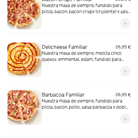
Nuestra masa de siempre, fundido para
pizza, bacon, bacon crispy (crujiente) y salsa
barbacoa para el toque perfecto. ¡Ñam!
Delicheese Familiar
26,95 €
Nuestra masa de siempre, mezcla cinco
quesos: emmental, edam, fundido para
pizza, provolone, cheddar, tomate
confitado y orégano. El festival de queso
que siempre soñaste.
Barbacoa Familiar
26,95 €
Nuestra masa de siempre, fundido para
pizza, bacon, pollo, salsa barbacoa y doble
de carne de vacuno. Clásica y legendaria.
Como solo Telepizza sabe hacerla.