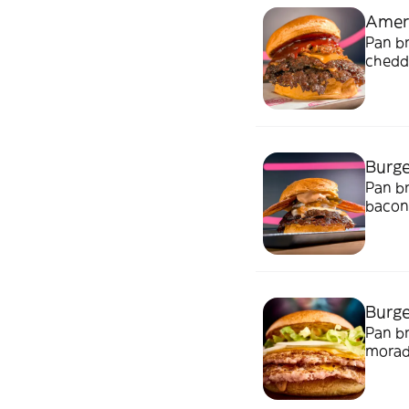
Ameri
Pan brioche ar
chedda
Burge
Pan br
bacon 
ceboll
Burge
Pan br
morada