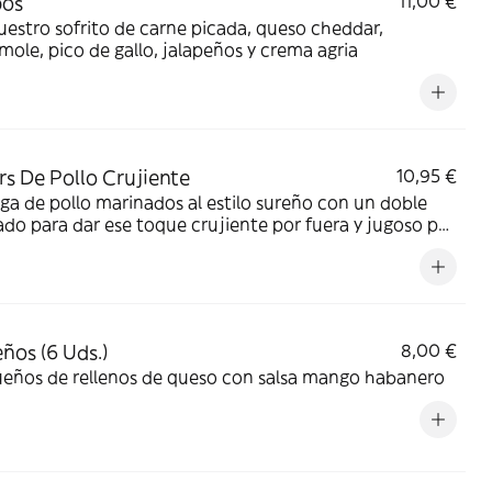
pos
11,00 €
estro sofrito de carne picada, queso cheddar,
ole, pico de gallo, jalapeños y crema agria
rs De Pollo Crujiente
10,95 €
a de pollo marinados al estilo sureño con un doble
do para dar ese toque crujiente por fuera y jugoso por
o acompañado de salsa bbq
ños (6 Uds.)
8,00 €
ueños de rellenos de queso con salsa mango habanero