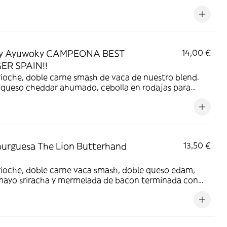
ada de piquillo caramelizado, salsa burger casera y
super crujiente
 Ayuwoky CAMPEONA BEST
14,00 €
ER SPAIN!!
ioche, doble carne smash de vaca de nuestro blend.
 queso cheddar ahumado, cebolla en rodajas para
un toque crunchy, pepinillo encurtido, dulce de bacon
rmelada, bañada en salsa emmy
urguesa The Lion Butterhand
13,50 €
rioche, doble carne vaca smash, doble queso edam,
 mayo sriracha y mermelada de bacon terminada con
de torrezno crujiente