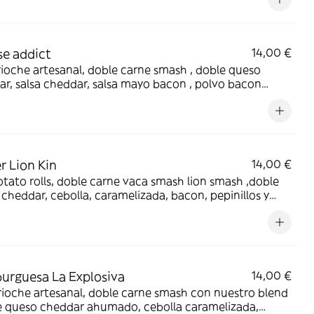
ebajo y torrezno de Soria
e addict
14,00 €
ioche artesanal, doble carne smash , doble queso
r, salsa cheddar, salsa mayo bacon , polvo bacon
 y cebolla crujiente
r Lion Kin
14,00 €
tato rolls, doble carne vaca smash lion smash ,doble
cheddar, cebolla, caramelizada, bacon, pepinillos y
burger
rguesa La Explosiva
14,00 €
ioche artesanal, doble carne smash con nuestro blend
le queso cheddar ahumado, cebolla caramelizada,