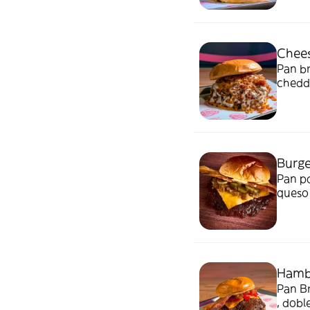
mayo c
Chees
Pan br
chedda
crunch
Burge
Pan po
queso 
salsa 
Hambu
Pan Br
, dob