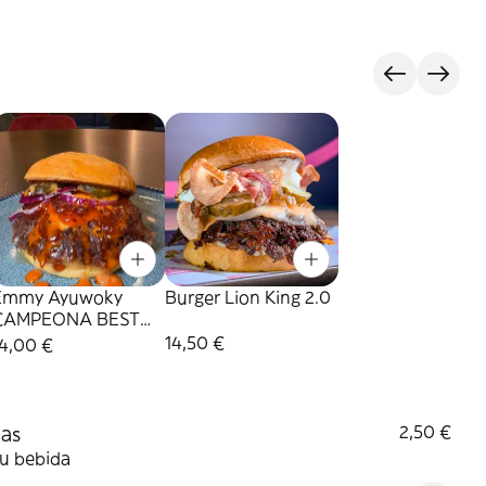
Emmy Ayuwoky
Burger Lion King 2.0
CAMPEONA BEST
BURGER SPAIN!!
14,50 €
14,00 €
as
2,50 €
tu bebida