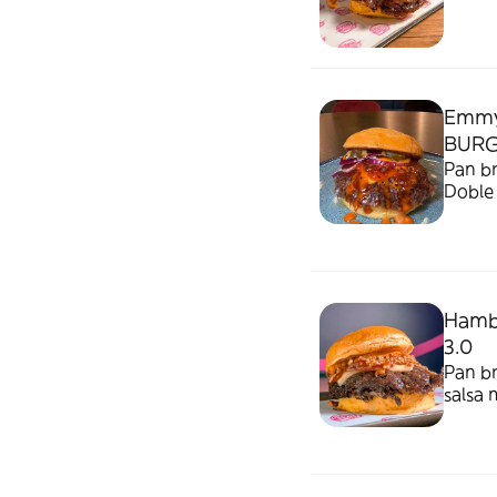
mermel
bacon 
Emmy
BURG
Pan br
Doble
darle 
en me
Hamb
3.0
Pan b
salsa
polvo 