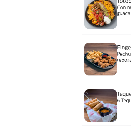
Toto
Con nu
guacam
Finge
Pechug
reboza
dentr
Teque
6 Teq