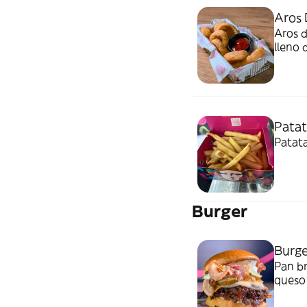
Aros 
Aros d
lleno
Patat
Patata
Burger
Burge
Pan br
queso 
bourbo