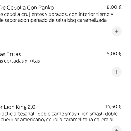
De Cebolla Con Panko
8,00 €
e cebolla crujientes y dorados, con interior tierno y
 de sabor acompañado de salsa bbq caramelizada
as Fritas
5,00 €
s cortadas y fritas
r Lion King 2.0
14,50 €
ioche artesanal , doble carne smash lion smash doble
cheddar americano, cebolla caramelizada casera al
n, queso provolone fundido, pepinillo alemán, salsa