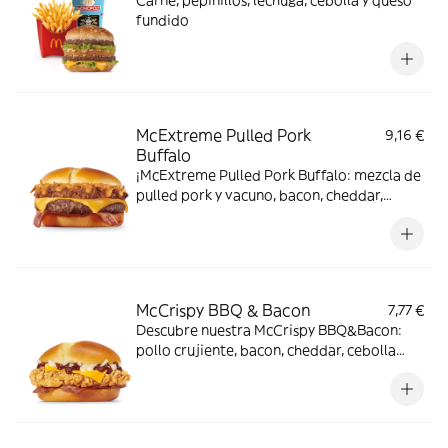
Carne, pepinillos, lechuga, cebolla y queso
fundido
McExtreme Pulled Pork
9,16 €
Buffalo
¡McExtreme Pulled Pork Buffalo: mezcla de
pulled pork y vacuno, bacon, cheddar,
cebolla frita y salsa Buffalo. Sabor bestial
en cada bocado!
McCrispy BBQ & Bacon
7,77 €
Descubre nuestra McCrispy BBQ&Bacon:
pollo crujiente, bacon, cheddar, cebolla
fresca y salsa BBQ-mayonesa en pan de
harina de trigo con copos de patata. ¡Sabor
irresistible!