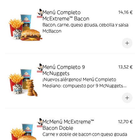
pan con bites de bacon.
Menú Completo
14,16 €
McExtreme™ Bacon
Bacon, carne, queso gouda, cebolla y salsa
McBacon
Menú Completo 9
13,52 €
McNuggets
¡Nuevos alérgenos! Menú Completo
Mediano: compuesto por 9 McNuggets.
patatas medianas, bebida mediana y mini
McFlurry.
McMenú McExtreme™
12,70 €
Bacon Doble
Carne y doble de bacon con queso gouda