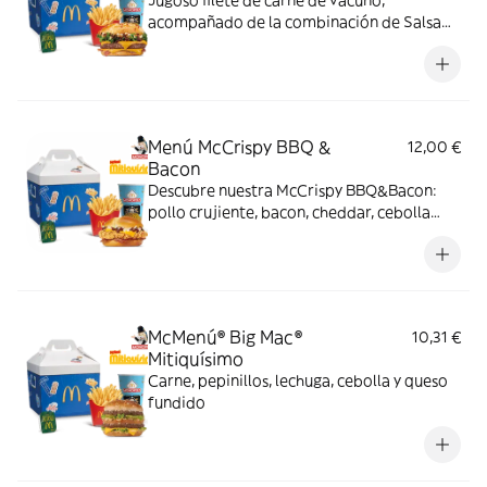
Jugoso filete de carne de vacuno,
acompañado de la combinación de Salsa
Western BBQ con mayonesa, cebolla crispy,
doble de cheddar, lechuga fresca y tiras de
bacon, todo ello envuelto en un irresistible
pan con bites de bacon.
Menú McCrispy BBQ &
12,00 €
Bacon
Descubre nuestra McCrispy BBQ&Bacon:
pollo crujiente, bacon, cheddar, cebolla
fresca y salsa BBQ-mayonesa en pan de
harina de trigo con copos de patata. ¡Sabor
irresistible!
McMenú® Big Mac®
10,31 €
Mitiquísimo
Carne, pepinillos, lechuga, cebolla y queso
fundido