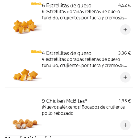
6 Estrellitas de queso
4,52 €
6 estrellitas doradas rellenas de queso
fundido, crujientes por fuera y cremosas
por dentro. Pídelas con tu McMenú
mitiquísimo o agrégalas a tu pedido por
tiempo limitado.
4 Estrellitas de queso
3,36 €
4 estrellitas doradas rellenas de queso
fundido, crujientes por fuera y cremosas
por dentro. Pídelas con tu McMenú
mitiquísimo o agrégalas a tu pedido por
tiempo limitado.
9 Chicken McBites®
1,95 €
¡Nuevos alérgenos! Bocados de crujiente
pollo rebozado