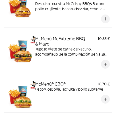
Descubre nuestra McCrispy BBQ&Bacon:
pollo crujiente, bacon, cheddar, cebolla
fresca y salsa BBQ-mayonesa en pan de
harina de trigo con copos de patata. ¡Sabor
irresistible!
McMenú McExtreme BBQ
10,85 €
& Mayo
Jugoso filete de carne de vacuno,
acompañado de la combinación de Salsa
Western BBQ con mayonesa, cebolla crispy,
doble de cheddar, lechuga fresca y tiras de
bacon, todo ello envuelto en un irresistible
pan con bites de bacon.
McMenú® CBO®
10,70 €
Bacon, cebolla, lechuga y pollo supreme