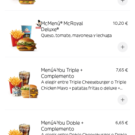
McMenú® McRoyal
10,20 €
Deluxe®
Queso, tomate, mayonesa y lechuga
Menú4You Triple +
7,65 €
Complemento
A elegir entre Triple Cheeseburger o Triple
Chicken Mayo + patatas fritas o deluxe +
bebida mediana. ¡Puedes añadir un
complemento adicional!
Menú4You Doble +
6,65 €
Complemento
A elegir entre Doble Cheeseburger o Doble