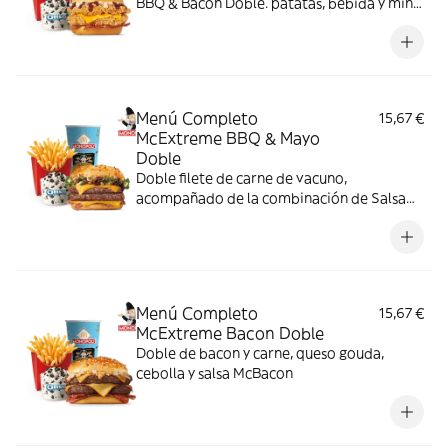
BBQ & Bacon Doble. patatas, bebida y mini
McFlurry
Menú Completo
15,67 €
McExtreme BBQ & Mayo
Doble
Doble filete de carne de vacuno,
acompañado de la combinación de Salsa
Western BBQ con mayonesa, cebolla crispy,
doble de cheddar, lechuga fresca y tiras de
bacon, todo ello envuelto en un irresistible
pan con bites de bacon.
Menú Completo
15,67 €
McExtreme Bacon Doble
Doble de bacon y carne, queso gouda,
cebolla y salsa McBacon