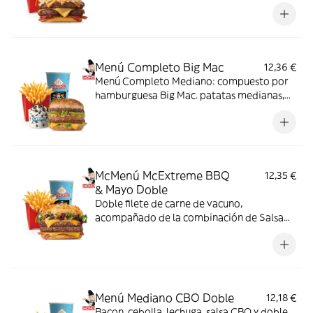
Menú Completo Big Mac
12,36 €
Menú Completo Mediano: compuesto por
hamburguesa Big Mac. patatas medianas,
bebida mediana y mini McFlurry.
McMenú McExtreme BBQ
12,35 €
& Mayo Doble
Doble filete de carne de vacuno,
acompañado de la combinación de Salsa
Western BBQ con mayonesa, cebolla crispy,
doble de cheddar, lechuga fresca y tiras de
bacon, todo ello envuelto en un irresistible
pan con bites de bacon.
Menú Mediano CBO Doble
12,18 €
Bacon, cebolla, lechuga, salsa CBO y doble