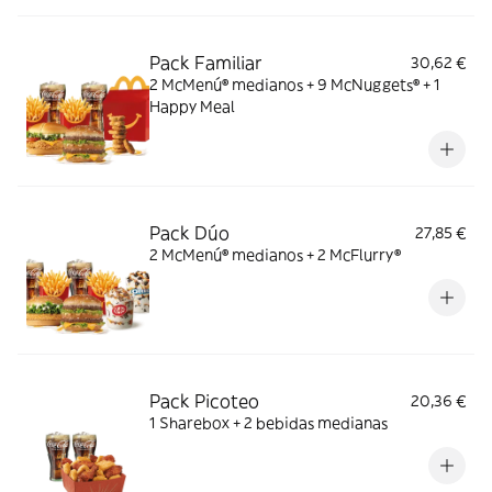
Pack Familiar
30,62 €
2 McMenú® medianos + 9 McNuggets® + 1
Happy Meal
Pack Dúo
27,85 €
2 McMenú® medianos + 2 McFlurry®
Pack Picoteo
20,36 €
1 Sharebox + 2 bebidas medianas