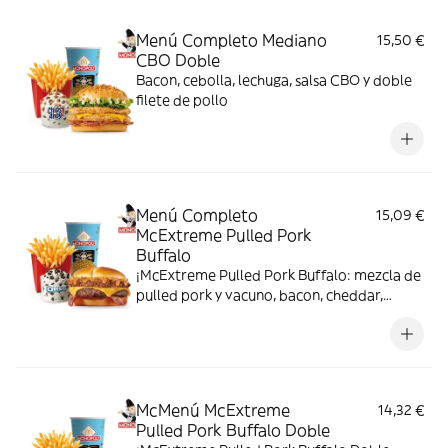
Menú Completo Mediano
15,50 €
CBO Doble
Bacon, cebolla, lechuga, salsa CBO y doble
filete de pollo
Menú Completo
15,09 €
McExtreme Pulled Pork
Buffalo
¡McExtreme Pulled Pork Buffalo: mezcla de
pulled pork y vacuno, bacon, cheddar,
cebolla frita y salsa Buffalo. Sabor bestial
en cada bocado!
McMenú McExtreme
14,32 €
Pulled Pork Buffalo Doble