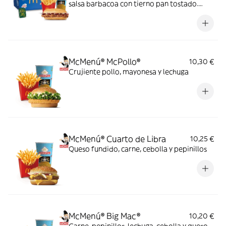
salsa barbacoa con tierno pan tostado.
Elígela en tu McMenú mitiquísimo por
tiempo limitado
McMenú® McPollo®
10,30 €
Crujiente pollo, mayonesa y lechuga
McMenú® Cuarto de Libra
10,25 €
Queso fundido, carne, cebolla y pepinillos
McMenú® Big Mac®
10,20 €