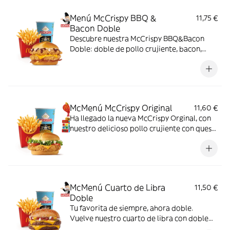
Menú McCrispy BBQ &
11,75 €
Bacon Doble
Descubre nuestra McCrispy BBQ&Bacon
Doble: doble de pollo crujiente, bacon,
cheddar, cebolla fresca y salsa BBQ-
mayonesa en pan de harina de trigo con
copos de patata. ¡Sabor irresistible!
McMenú McCrispy Original
11,60 €
Ha llegado la nueva McCrispy Orginal, con
nuestro delicioso pollo crujiente con queso
cheddar, acompañada de la exquisita salsa
original, crujiente lechuga y tomate fresco.
McMenú Cuarto de Libra
11,50 €
Doble
Tu favorita de siempre, ahora doble.
Vuelve nuestro cuarto de libra con doble
de su jugosa carne 100% vacuno, queso