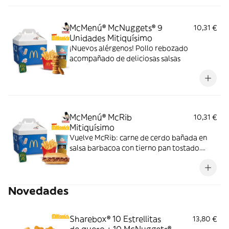
McMenú® McNuggets® 9
10,31 €
Unidades Mitiquísimo
¡Nuevos alérgenos! Pollo rebozado
acompañado de deliciosas salsas
McMenú® McRib
10,31 €
Mitiquísimo
Vuelve McRib: carne de cerdo bañada en
salsa barbacoa con tierno pan tostado.
Elígela en tu McMenú mitiquísimo por
tiempo limitado
Novedades
Sharebox® 10 Estrellitas
13,80 €