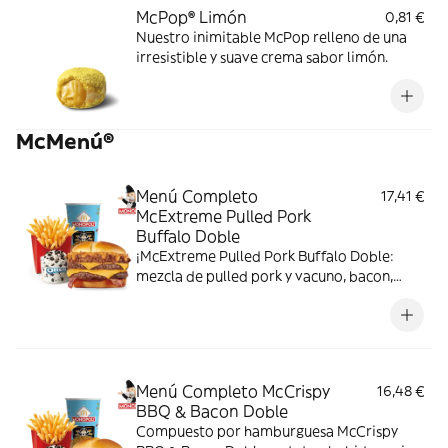
McPop® Limón
0,81 €
Nuestro inimitable McPop relleno de una
irresistible y suave crema sabor limón.
McMenú®
Menú Completo
17,41 €
McExtreme Pulled Pork
Buffalo Doble
¡McExtreme Pulled Pork Buffalo Doble:
mezcla de pulled pork y vacuno, bacon,
cheddar, cebolla frita y salsa Buffalo. Sabor
bestial en cada bocado!
Menú Completo McCrispy
16,48 €
BBQ & Bacon Doble
Compuesto por hamburguesa McCrispy