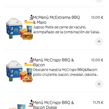
bacon, todo ello envuelto en un irresistible
pan con bites de bacon.
McMenú McExtreme BBQ
12,00 €
& Mayo
Jugoso filete de carne de vacuno,
acompañado de la combinación de Salsa
Western BBQ con mayonesa, cebolla crispy,
doble de cheddar, lechuga fresca y tiras de
bacon, todo ello envuelto en un irresistible
pan con bites de bacon.
Menú McCrispy BBQ &
12,00 €
Bacon
Descubre nuestra McCrispy BBQ&Bacon:
pollo crujiente, bacon, cheddar, cebolla
fresca y salsa BBQ-mayonesa en pan de
harina de trigo con copos de patata. ¡Sabor
irresistible!
Menú McCrispy BBQ &
11,75 €
Bacon Doble