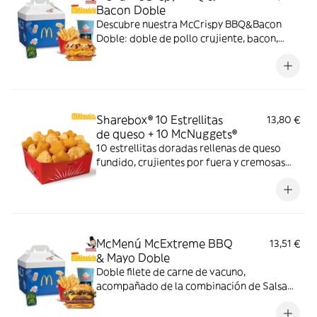
Bacon Doble
Descubre nuestra McCrispy BBQ&Bacon
Doble: doble de pollo crujiente, bacon,
cheddar, cebolla fresca y salsa BBQ-
mayonesa en pan de harina de trigo con
copos de patata. ¡Sabor irresistible!
Sharebox® 10 Estrellitas
13,80 €
de queso + 10 McNuggets®
10 estrellitas doradas rellenas de queso
fundido, crujientes por fuera y cremosas
por dentro y 10 McNuggets con 3 salsas a
elegir. Pídelas por tiempo limitado
McMenú McExtreme BBQ
13,51 €
& Mayo Doble
Doble filete de carne de vacuno,
acompañado de la combinación de Salsa
Western BBQ con mayonesa, cebolla crispy,
doble de cheddar, lechuga fresca y tiras de