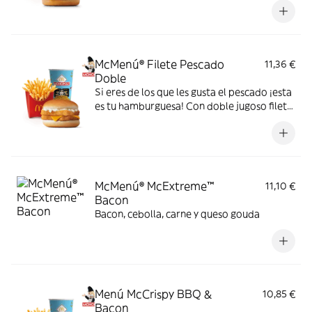
cheddar, pepinillo, cebolla en tiras, kétchup
y mostaza.
McMenú® Filete Pescado
11,36 €
Doble
Si eres de los que les gusta el pescado ¡esta
es tu hamburguesa! Con doble jugoso filete
de pescado, una loncha de queso cheddar
fundido y acompañado de salsa tártara.
¡No esperes más! Corre a tu restaurante
McDonald's más cercano y disfruta de esta
deliciosa hamburguesa.
McMenú® McExtreme™
11,10 €
Bacon
Bacon, cebolla, carne y queso gouda
Menú McCrispy BBQ &
10,85 €
Bacon