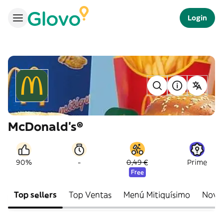
Login
McDonald's®
-
90%
0,49 €
Prime
Free
Top sellers
Top Ventas
Menú Mitiquísimo
Nove