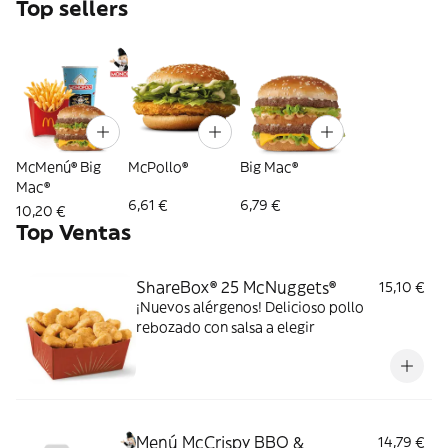
Top sellers
McMenú® Big
McPollo®
Big Mac®
Mac®
6,61 €
6,79 €
10,20 €
Top Ventas
ShareBox® 25 McNuggets®
15,10 €
¡Nuevos alérgenos! Delicioso pollo
rebozado con salsa a elegir
Menú McCrispy BBQ &
14,79 €