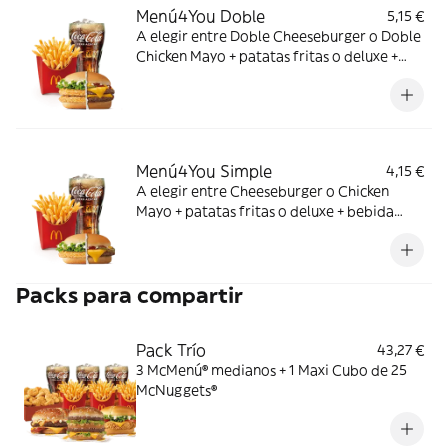
Menú4You Doble
5,15 €
A elegir entre Doble Cheeseburger o Doble
Chicken Mayo + patatas fritas o deluxe +
bebida mediana. ¡Puedes añadir un
complemento adicional!
Menú4You Simple
4,15 €
A elegir entre Cheeseburger o Chicken
Mayo + patatas fritas o deluxe + bebida
mediana. ¡Puedes añadir un complemento
adicional!
Packs para compartir
Pack Trío
43,27 €
3 McMenú® medianos + 1 Maxi Cubo de 25
McNuggets®