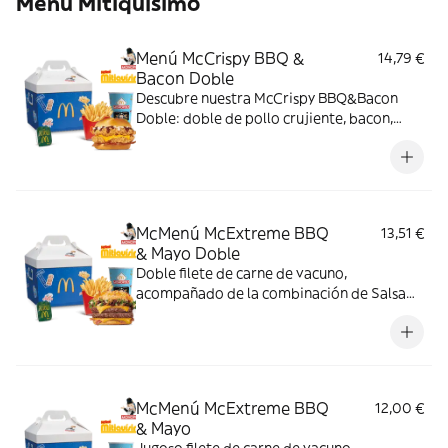
Menú Mitiquísimo
Menú McCrispy BBQ &
14,79 €
Bacon Doble
Descubre nuestra McCrispy BBQ&Bacon
Doble: doble de pollo crujiente, bacon,
cheddar, cebolla fresca y salsa BBQ-
mayonesa en pan de harina de trigo con
copos de patata. ¡Sabor irresistible!
McMenú McExtreme BBQ
13,51 €
& Mayo Doble
Doble filete de carne de vacuno,
acompañado de la combinación de Salsa
Western BBQ con mayonesa, cebolla crispy,
doble de cheddar, lechuga fresca y tiras de
bacon, todo ello envuelto en un irresistible
pan con bites de bacon.
McMenú McExtreme BBQ
12,00 €
& Mayo