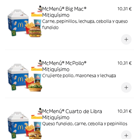
McMenú® Big Mac®
10,31 €
Mitiquísimo
Carne, pepinillos, lechuga, cebolla y queso
fundido
McMenú® McPollo®
10,31 €
Mitiquísimo
Crujiente pollo, mayonesa y lechuga
McMenú® Cuarto de Libra
10,31 €
Mitiquísimo
Queso fundido, carne, cebolla y pepinillos