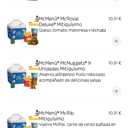
McMenú® McRoyal
10,31 €
Deluxe® Mitiquísimo
Queso, tomate, mayonesa y lechuga
McMenú® McNuggets® 9
10,31 €
Unidades Mitiquísimo
¡Nuevos alérgenos! Pollo rebozado
acompañado de deliciosas salsas
McMenú® McRib
10,31 €
Mitiquísimo
Vuelve McRib: carne de cerdo bañada en