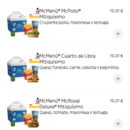
McMenú® McPollo®
10,31 €
Mitiquísimo
Crujiente pollo, mayonesa y lechuga
McMenú® Cuarto de Libra
10,31 €
Mitiquísimo
Queso fundido, carne, cebolla y pepinillos
McMenú® McRoyal
10,31 €
Deluxe® Mitiquísimo
Queso, tomate, mayonesa y lechuga