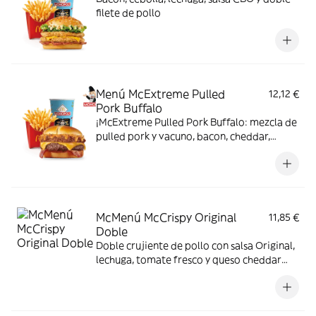
filete de pollo
Menú McExtreme Pulled
12,12 €
Pork Buffalo
¡McExtreme Pulled Pork Buffalo: mezcla de
pulled pork y vacuno, bacon, cheddar,
cebolla frita y salsa Buffalo. Sabor bestial
en cada bocado!
McMenú McCrispy Original
11,85 €
Doble
Doble crujiente de pollo con salsa Original,
lechuga, tomate fresco y queso cheddar
fundido. Todo ello envuelto en delicioso
pan de patata