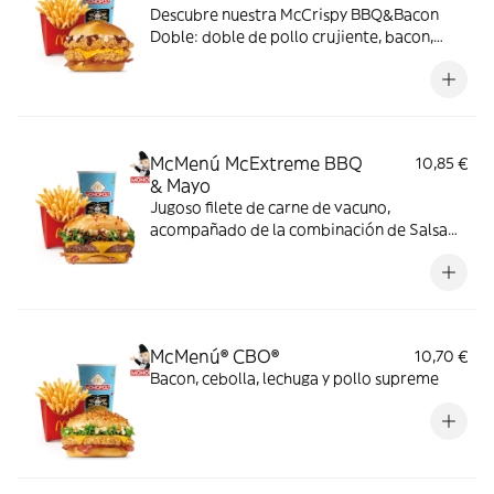
Descubre nuestra McCrispy BBQ&Bacon
Doble: doble de pollo crujiente, bacon,
cheddar, cebolla fresca y salsa BBQ-
mayonesa en pan de harina de trigo con
copos de patata. ¡Sabor irresistible!
McMenú McExtreme BBQ
10,85 €
& Mayo
Jugoso filete de carne de vacuno,
acompañado de la combinación de Salsa
Western BBQ con mayonesa, cebolla crispy,
doble de cheddar, lechuga fresca y tiras de
bacon, todo ello envuelto en un irresistible
pan con bites de bacon.
McMenú® CBO®
10,70 €
Bacon, cebolla, lechuga y pollo supreme