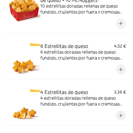
de queso + 10 McNuggets®
10 estrellitas doradas rellenas de queso
fundido, crujientes por fuera y cremosas
por dentro y 10 McNuggets con 3 salsas a
elegir. Pídelas por tiempo limitado
6 Estrellitas de queso
4,52 €
6 estrellitas doradas rellenas de queso
fundido, crujientes por fuera y cremosas
por dentro. Pídelas con tu McMenú
mitiquísimo o agrégalas a tu pedido por
tiempo limitado.
4 Estrellitas de queso
3,36 €
4 estrellitas doradas rellenas de queso
fundido, crujientes por fuera y cremosas
por dentro. Pídelas con tu McMenú
mitiquísimo o agrégalas a tu pedido por
tiempo limitado.