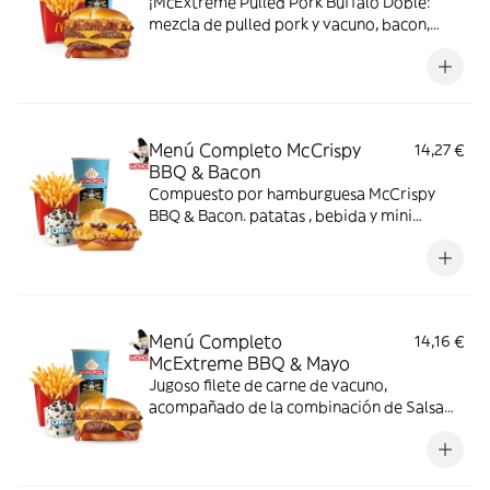
¡McExtreme Pulled Pork Buffalo Doble:
mezcla de pulled pork y vacuno, bacon,
cheddar, cebolla frita y salsa Buffalo. Sabor
bestial en cada bocado!
Menú Completo McCrispy
14,27 €
BBQ & Bacon
Compuesto por hamburguesa McCrispy
BBQ & Bacon. patatas , bebida y mini
McFlurry
Menú Completo
14,16 €
McExtreme BBQ & Mayo
Jugoso filete de carne de vacuno,
acompañado de la combinación de Salsa
Western BBQ con mayonesa, cebolla crispy,
doble de cheddar, lechuga fresca y tiras de
bacon, todo ello envuelto en un irresistible