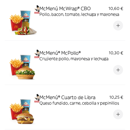
McMenú McWrap® CBO
10,60 €
Pollo, bacon, tomate, lechuga y mayonesa
McMenú® McPollo®
10,30 €
Crujiente pollo, mayonesa y lechuga
McMenú® Cuarto de Libra
10,25 €
Queso fundido, carne, cebolla y pepinillos