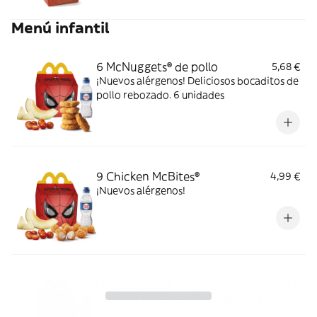
Menú infantil
6 McNuggets® de pollo
5,68 €
¡Nuevos alérgenos! Deliciosos bocaditos de
pollo rebozado. 6 unidades
9 Chicken McBites®
4,99 €
¡Nuevos alérgenos!
Hamburguesa
4,99 €
Deliciosa carne, cebolla y pepinillos