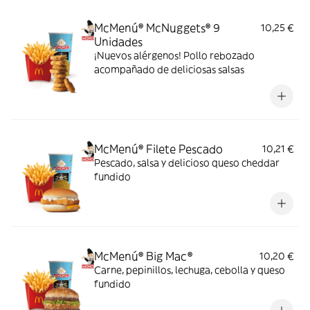
McMenú® McNuggets® 9
10,25 €
Unidades
¡Nuevos alérgenos! Pollo rebozado
acompañado de deliciosas salsas
McMenú® Filete Pescado
10,21 €
Pescado, salsa y delicioso queso cheddar
fundido
McMenú® Big Mac®
10,20 €
Carne, pepinillos, lechuga, cebolla y queso
fundido