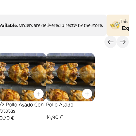
This st
vailable.
Orders are delivered directly by the store.
Explo
/2 Pollo Asado Con
Pollo Asado
Patatas
14,90 €
0,70 €