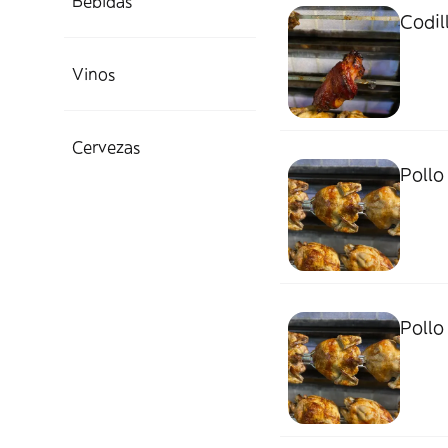
Bebidas
Codil
Vinos
Cervezas
Pollo
Pollo