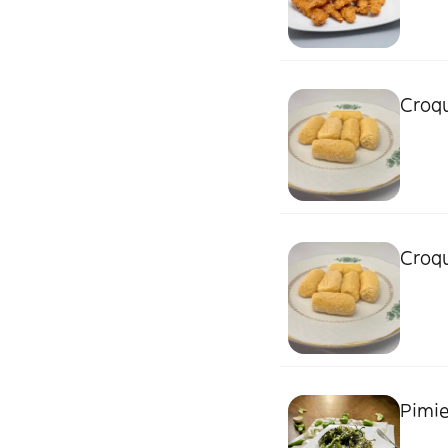
Croqu
Croq
Pimie