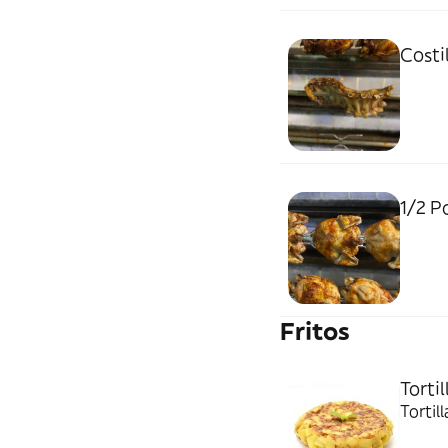
Costi
1/2 P
Fritos
Torti
Tortil