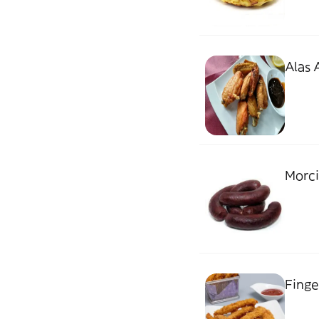
Alas 
Morci
Finger