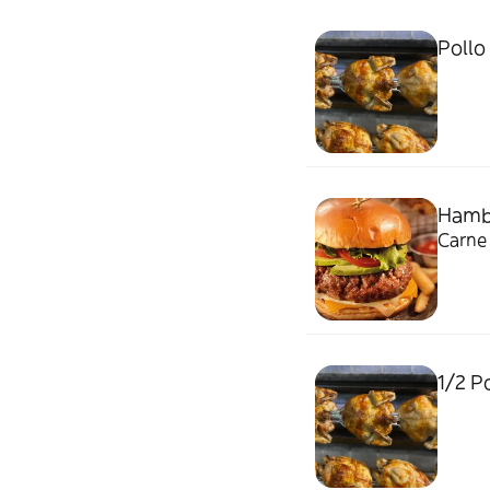
Pollo
Hamb
Carne 
1/2 P