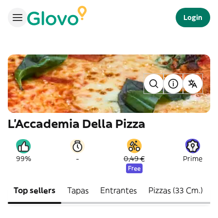
Login
L'Accademia Della Pizza
-
99%
0,49 €
Prime
Free
Top sellers
Tapas
Entrantes
Pizzas (33 Cm.)