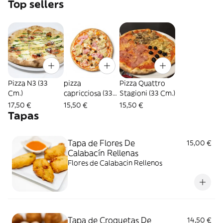
Top sellers
Pizza N3 (33
pizza
Pizza Quattro
Cm.)
capricciosa (33
Stagioni (33 Cm.)
cm.)
17,50 €
15,50 €
15,50 €
Tapas
Tapa de Flores De
15,00 €
Calabacín Rellenas
Flores de Calabacin Rellenos
Tapa de Croquetas De
14,50 €