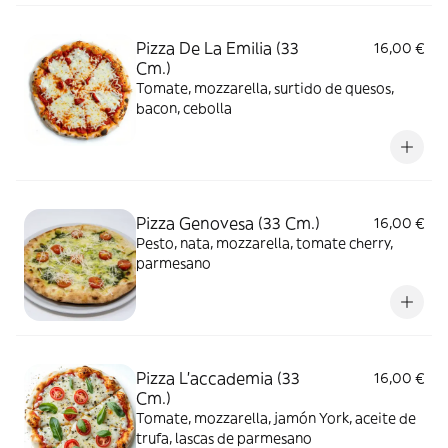
Pizza De La Emilia (33
16,00 €
Cm.)
Tomate, mozzarella, surtido de quesos,
bacon, cebolla
Pizza Genovesa (33 Cm.)
16,00 €
Pesto, nata, mozzarella, tomate cherry,
parmesano
Pizza L'accademia (33
16,00 €
Cm.)
Tomate, mozzarella, jamón York, aceite de
trufa, lascas de parmesano