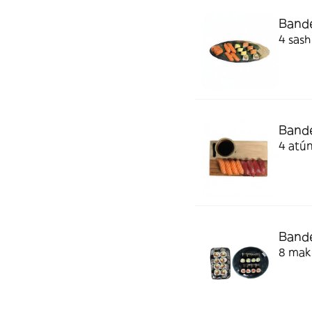
Bandej
4 sash
Bande
4 atún
Bande
8 maki