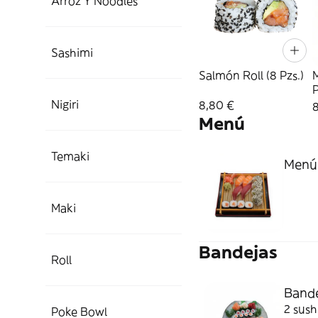
Arroz Y Noodles
Sashimi
Salmón Roll (8 Pzs.)
M
P
Nigiri
8,80 €
Menú
Temaki
Menú 
Maki
Bandejas
Roll
Bande
2 sush
Poke Bowl