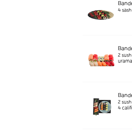
Bandej
4 sash
Bande
2 sush
urama
Bandej
2 sush
4 calif