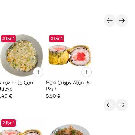
2 for 1
2 for 1
rroz Frito Con
Maki Crispy Atún (8
Huevo
Pzs.)
,40 €
8,50 €
2 for 1