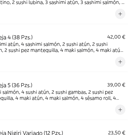
tino, 2 sushi lubina, 3 sashimi atún, 3 sashimi salmón, 3
i pez mantequilla, 4 maki atún, 4 maki salmón, 4
 uramaki, 4 California 4 crazy salmón y 4 salmón roll
ja 4 (38 Pzs.)
42,00 €
imi atún, 4 sashimi salmón, 2 sushi atún, 2 sushi
, 2 sushi pez mantequilla, 4 maki salmón, 4 maki atún,
mo roll, 4 salmón uramaki, 4 aguacate roll y 4
nia roll
ja 5 (36 Pzs.)
39,00 €
i salmón, 4 sushi atún, 2 sushi gambas, 2 sushi pez
uilla, 4 maki atún, 4 maki salmón, 4 sésamo roll, 4
 uramaki, 4 aguacate roll y 4 California roll
ja Nigiri Variado (12 Pzs.)
23,50 €