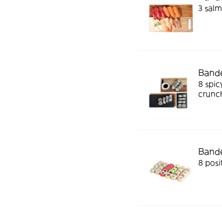
3 salm
Bande
8 spic
crunc
Bande
8 posit