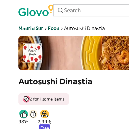
Madrid Sur
Food
Autosushi Dinastia
Autosushi Dinastia
2 for 1 some items
98%
-
2,99 €
Free