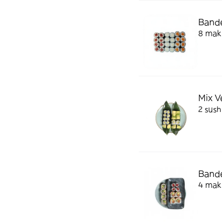
Bande
8 maki
Mix V
2 sush
Bande
4 maki