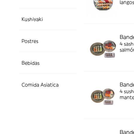
langos
sashim
salmón
Kushiyaki
Bande
Postres
4 sash
salmón
4 sésa
Califor
Bebidas
Bande
Comida Asiatica
4 sush
manteq
salmón
Bande