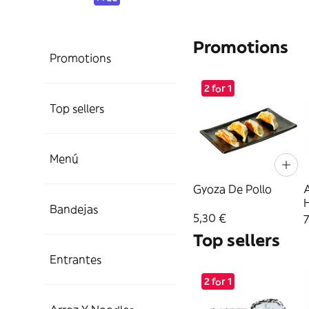
Promotions
Promotions
2 for 1
Top sellers
Menú
Gyoza De Pollo
A
Bandejas
5,30 €
7
Top sellers
Entrantes
2 for 1