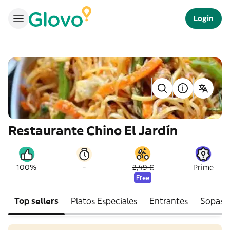
Login
Restaurante Chino El Jardín
-
100%
2,49 €
Prime
Free
Top sellers
Platos Especiales
Entrantes
Sopas