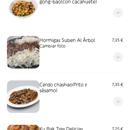
gong-bao(con cacahuete)
Hormigas Suben Al Árbol
7,35 €
Cambiar foto
Cerdo chashao(frito y
7,35 €
sésamo)
Ku Bak Tres Delicias
7,25 €