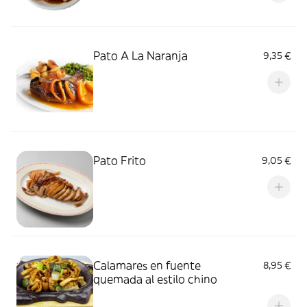
Pato A La Naranja
9,35 €
Pato Frito
9,05 €
Calamares en fuente
8,95 €
quemada al estilo chino