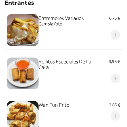
Entrantes
Entremeses Variados
6,75 €
Cambia foto
Rollitos Especiales De La
3,95 €
Casa
Wan Tun Frito
3,85 €