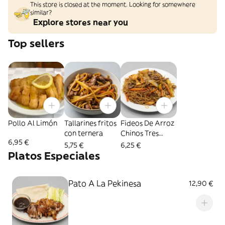
This store is closed at the moment. Looking for somewhere
similar?
Explore stores near you
Top sellers
Pollo Al Limón
Tallarines fritos
Fideos De Arroz
con ternera
Chinos Tres
6,95 €
Delicias
5,75 €
6,25 €
Platos Especiales
Pato A La Pekinesa
12,90 €