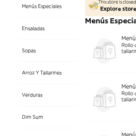
This store is clos
Menús Especiales
Explore stor
Menús Especi
Ensaladas
Menú 
Rollo 
Sopas
tallar
limón,
agridu
Arroz Y Tallarines
Menú 
Rollo 
Verduras
tallar
feliz,
Dim Sum
Menú 