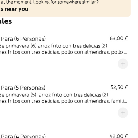
ed at the moment. Looking for somewhere similar?
es near you
ales
Para (6 Personas)
63,00 €
de primavera (6) arroz frito con tres delicias (2)
ines fritos con tres delicias, pollo con almendras, pollo al
 ternera con con bambu y setas chinas, cerdo
lce, gambas con verduras
Para (5 Personas)
52,50 €
de primavera (5), arroz frito con tres delicias (2)
ines fritos con tres delicias, pollo con almendras, familia
 cerdo agridulce, ternera con bambú y setas chinas
Para (4 Personas)
42,00 €