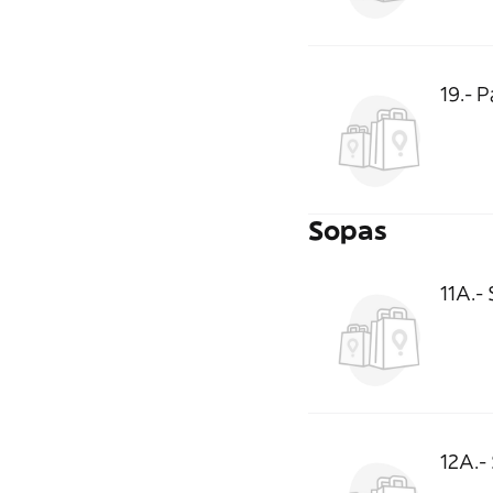
19.- 
Sopas
11A.-
12A.-