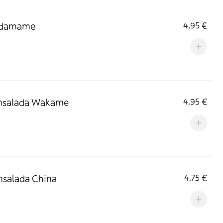
 Edamame
4,95 €
Ensalada Wakame
4,95 €
Ensalada China
4,75 €