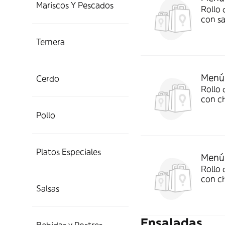
Mariscos Y Pescados
Rollo 
con sa
almen
Ternera
Menú 
Cerdo
Rollo 
con ch
Pollo
Platos Especiales
Menú 
Rollo 
con c
Salsas
Ensaladas