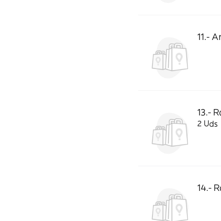
11.- 
13.- R
2 Uds
14.- 