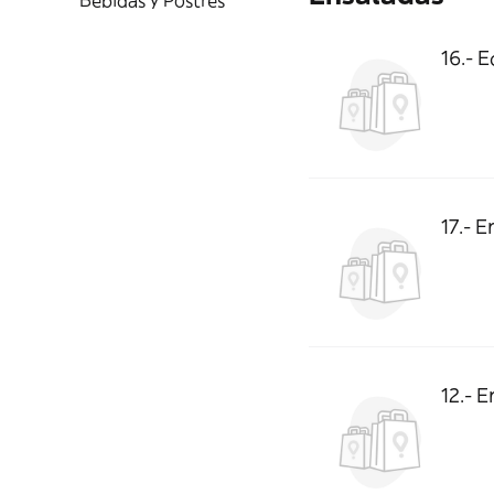
Bebidas y Postres
16.-
17.- 
12.- 