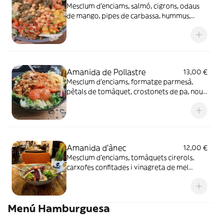
Mesclum d'enciams, salmó, cigrons, odaus
de mango, pipes de carbassa, hummus,
sèsam negre, pico de gallo i vinagreta de
mostassa.
Amanida de Pollastre
13,00 €
Mesclum d'enciams, formatge parmesà,
pètals de tomàquet, crostonets de pa, nous,
ceba cruixent i vinagreta de mostassa
Amanida d'ànec
12,00 €
Mesclum d'enciams, tomàquets cirerols,
carxofes confitades i vinagreta de mel
tomàquet, guacamole, ruca i sèsam negre
Menú Hamburguesa