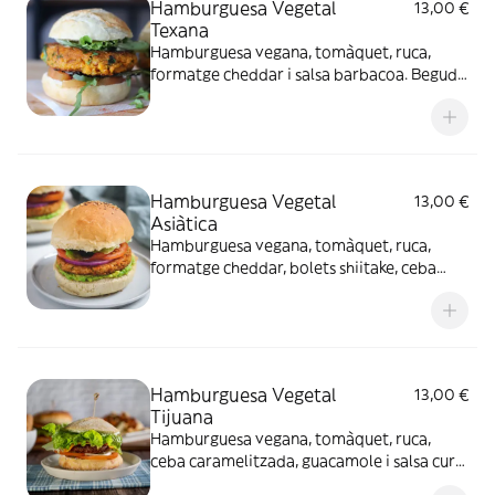
Hamburguesa Vegetal
13,00 €
Texana
Hamburguesa vegana, tomàquet, ruca,
formatge cheddar i salsa barbacoa. Beguda
i patates
Hamburguesa Vegetal
13,00 €
Asiàtica
Hamburguesa vegana, tomàquet, ruca,
formatge cheddar, bolets shiitake, ceba
caramelitzada i maionesa. Beguda i patates
Hamburguesa Vegetal
13,00 €
Tijuana
Hamburguesa vegana, tomàquet, ruca,
ceba caramelitzada, guacamole i salsa curri
de mango. Beguda i patates