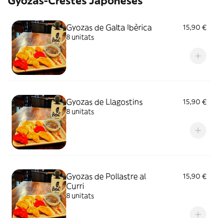
Gyozas-Crestes Japoneses
Gyozas de Galta Ibèrica
15,90 €
8 unitats
Gyozas de Llagostins
15,90 €
8 unitats
Gyozas de Pollastre al
15,90 €
Curri
8 unitats