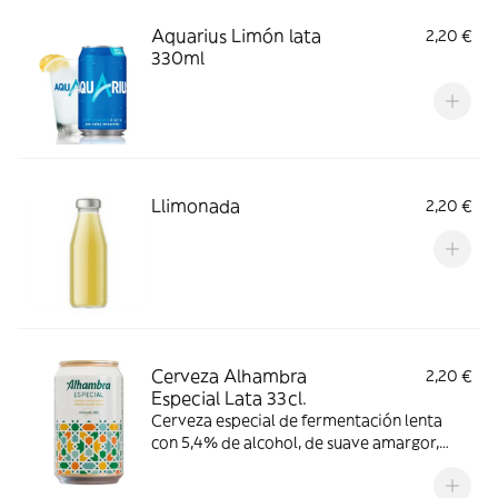
Aquarius Limón lata
2,20 €
330ml
Llimonada
2,20 €
Cerveza Alhambra
2,20 €
Especial Lata 33cl.
Cerveza especial de fermentación lenta
con 5,4% de alcohol, de suave amargor,
sabores afrutados y florales, y un cuerpo
ligero. Consumir entre 3-6 °C.