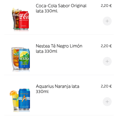
Coca-Cola Sabor Original
2,20 €
lata 330ml.
Nestea Té Negro Limón
2,20 €
lata 330ml
Aquarius Naranja lata
2,20 €
330ml