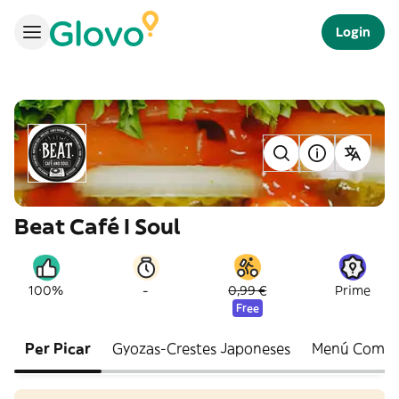
Login
Beat Café I Soul
-
100%
0,99 €
Prime
Free
Per Picar
Gyozas-Crestes Japoneses
Menú Combo