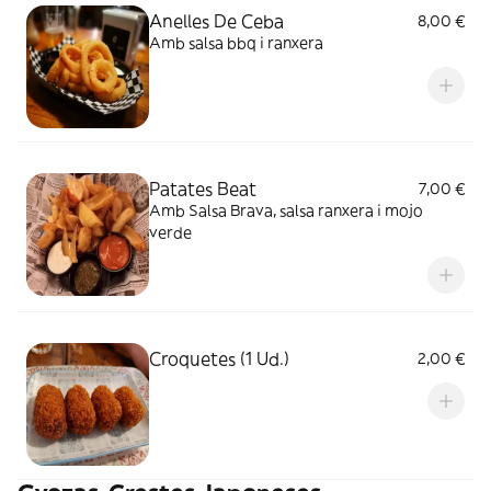
Anelles De Ceba
8,00 €
Amb salsa bbq i ranxera
Patates Beat
7,00 €
Amb Salsa Brava, salsa ranxera i mojo
verde
Croquetes (1 Ud.)
2,00 €