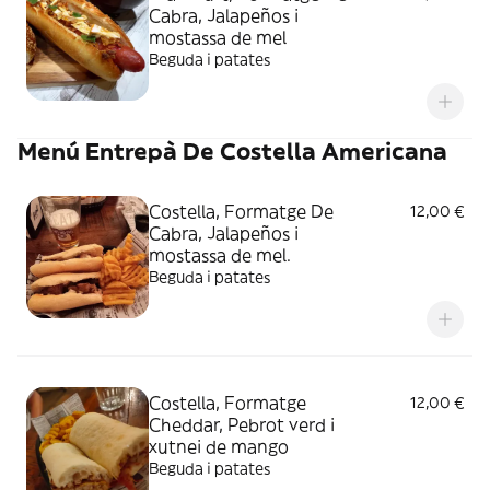
Cabra, Jalapeños i
mostassa de mel
Beguda i patates
Menú Entrepà De Costella Americana
Costella, Formatge De
12,00 €
Cabra, Jalapeños i
mostassa de mel.
Beguda i patates
Costella, Formatge
12,00 €
Cheddar, Pebrot verd i
xutnei de mango
Beguda i patates