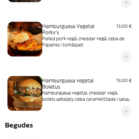
Hamburguesa Vegetal
13,00 €
Porky's
Pulled pork vegà, cheddar vegà, ceba de
Figueres i tomàquet
Hamburguesa vegetal
13,00 €
Boletus
Hamburguesa vegetal, cheddar vegà,
bolets saltejats, ceba caramelitzada i salsa
de tòfona.
Begudes