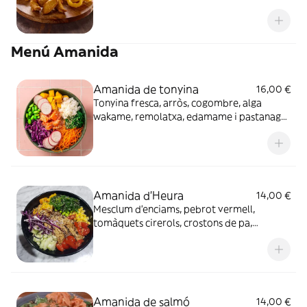
anelles de ceba i salsa bbq i ranxera. Amb 2
begudes
Menú Amanida
Amanida de tonyina
16,00 €
Tonyina fresca, arròs, cogombre, alga
wakame, remolatxa, edamame i pastanaga
amb vinagreta oriental.
Amanida d'Heura
14,00 €
Mesclum d'enciams, pebrot vermell,
tomàquets cirerols, crostons de pa,
hummus i olives d'aragó amb vinagreta
vegana
Amanida de salmó
14,00 €