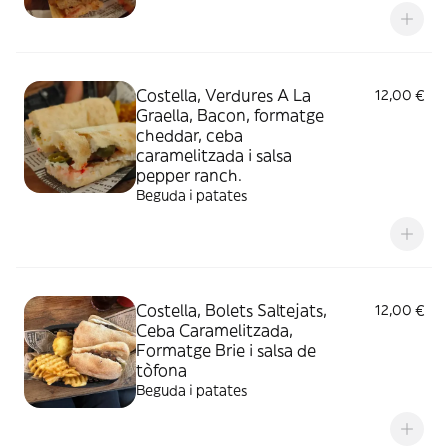
Costella, Verdures A La
12,00 €
Graella, Bacon, formatge
cheddar, ceba
caramelitzada i salsa
pepper ranch.
Beguda i patates
Costella, Bolets Saltejats,
12,00 €
Ceba Caramelitzada,
Formatge Brie i salsa de
tòfona
Beguda i patates