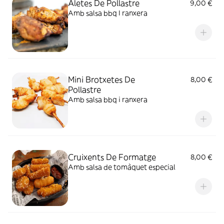
Aletes De Pollastre
9,00 €
Amb salsa bbq I ranxera
Mini Brotxetes De
8,00 €
Pollastre
Amb salsa bbq i ranxera
Cruixents De Formatge
8,00 €
Amb salsa de tomàquet especial