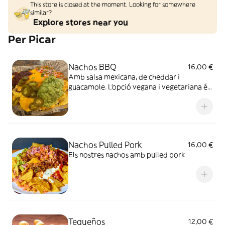
This store is closed at the moment. Looking for somewhere
similar?
Explore stores near you
Per Picar
Nachos BBQ
16,00 €
Amb salsa mexicana, de cheddar i
guacamole. L'opció vegana i vegetariana és
amb Heura.
Nachos Pulled Pork
16,00 €
Els nostres nachos amb pulled pork
Tequeños
12,00 €