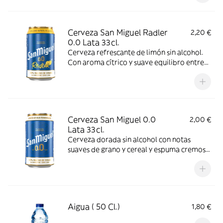
Cerveza San Miguel Radler
2,20 €
0.0 Lata 33cl.
Cerveza refrescante de limón sin alcohol.
Con aroma cítrico y suave equilibro entre
dulzor y acidez, se recomienda consumir
entre 4-6ºC.
Cerveza San Miguel 0.0
2,00 €
Lata 33cl.
Cerveza dorada sin alcohol con notas
suaves de grano y cereal y espuma cremosa
y consistente. Se recomienda consumir
entre 4º-6º C.
Aigua ( 50 Cl.)
1,80 €