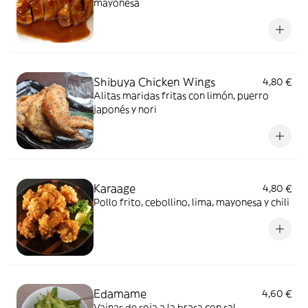
mayonesa
Shibuya Chicken Wings
4,80 €
Alitas maridas fritas con limón, puerro
japonés y nori
Karaage
4,80 €
Pollo frito, cebollino, lima, mayonesa y chili
Edamame
4,60 €
Vainas de soja a la brasa con sal