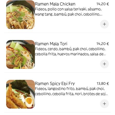
Ramen Mala Chicken
14,20 €
Fideos, pollo con salsa teriyaki, sésamo,
wang tang, bambú, pak choi, cebollino,
cebolla frita, huevos marinados, caldo de
soja, cilantroy brotes de soja
Ramen Mala Tori
14,20 €
Fideos, cerdo, bambú, pak choi, cebollino,
cebolla frita, huevos marinados, salsa de
miso, cilantro y brotes de soja
Ramen Spicy Ebi Fry
13,80 €
Fideos, langostino frito, bambú, pak choi,
cebollino, cebolla frita, nori, brotes de soja,
huevos marinados y salsa picante