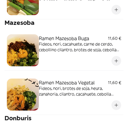
verde, caldo de miso, brotes de soja
Mazesoba
Ramen Mazesoba Buga
11,60 €
Fideos, nori, cacahuete, carne de cerdo,
cebollino cilantro, brotes de soja, cebolla
frita, huevo y sésamo
Ramen Mazesoba Vegetal
11,60 €
Fideos, nori, brotes de soja, heura,
zanahoria, cilantro, cacahuete, cebolla
frita, cebollino y sésamo
Donburis