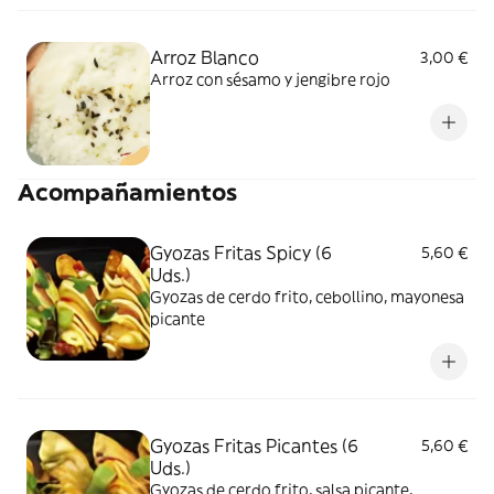
Arroz Blanco
3,00 €
Arroz con sésamo y jengibre rojo
Acompañamientos
Gyozas Fritas Spicy (6
5,60 €
Uds.)
Gyozas de cerdo frito, cebollino, mayonesa
picante
Gyozas Fritas Picantes (6
5,60 €
Uds.)
Gyozas de cerdo frito, salsa picante,