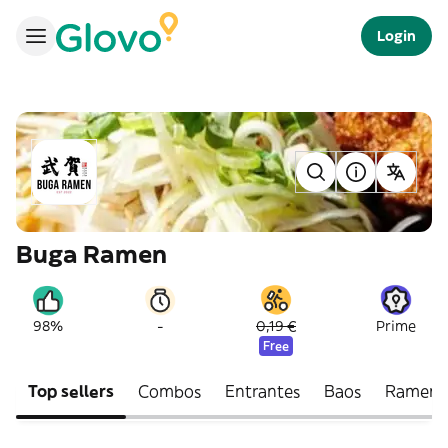
Login
Buga Ramen
-
98%
0,19 €
Prime
Free
Top sellers
Combos
Entrantes
Baos
Ramen