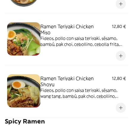
soja
Ramen Teriyaki Chicken
12,80 €
Miso
Fideos, pollo con salsa teriyaki, sésamo,
bambú, pak choi, cebollino, cebolla frita,
huevos marinados, salsa de miso y brotes
de soja
Ramen Teriyaki Chicken
12,80 €
Shoyu
Fideos, pollo con salsa teriyaki, sésamo,
wang tang, bambú, pak choi, cebollino,
cebolla frita, huevos marinados, caldo de
soja y brotes de soja
Spicy Ramen