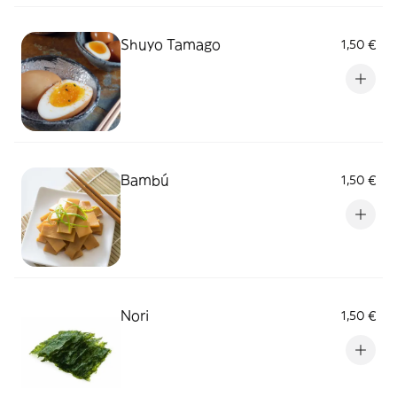
Shuyo Tamago
1,50 €
Bambú
1,50 €
Nori
1,50 €