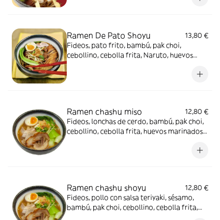
Ramen De Pato Shoyu
13,80 €
Fideos, pato frito, bambú, pak choi,
cebollino, cebolla frita, Naruto, huevos
marinados, salsa de soja y brotes de soja
Ramen chashu miso
12,80 €
Fideos, lonchas de cerdo, bambú, pak choi,
cebollino, cebolla frita, huevos marinados,
salsa de miso y brotes de soja
Ramen chashu shoyu
12,80 €
Fideos, pollo con salsa teriyaki, sésamo,
bambú, pak choi, cebollino, cebolla frita,
huevos marinados, salsa de soja y brotes de