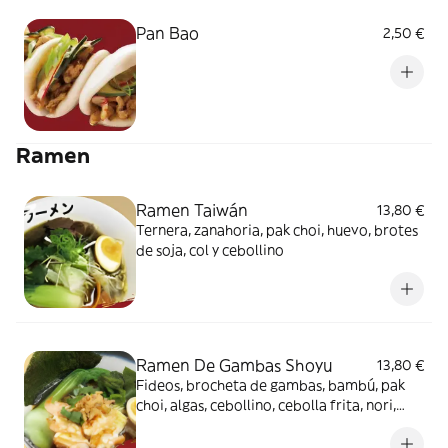
Pan Bao
2,50 €
Ramen
Ramen Taiwán
13,80 €
Ternera, zanahoria, pak choi, huevo, brotes
de soja, col y cebollino
Ramen De Gambas Shoyu
13,80 €
Fideos, brocheta de gambas, bambú, pak
choi, algas, cebollino, cebolla frita, nori,
huevos marinados, caldo de soja y brotes
de soja