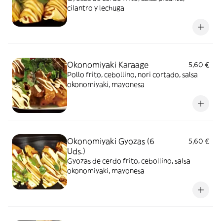
cilantro y lechuga
Okonomiyaki Karaage
5,60 €
Pollo frito, cebollino, nori cortado, salsa
okonomiyaki, mayonesa
Okonomiyaki Gyozas (6
5,60 €
Uds.)
Gyozas de cerdo frito, cebollino, salsa
okonomiyaki, mayonesa