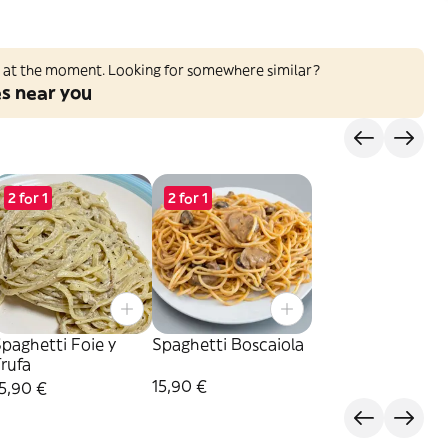
ed at the moment. Looking for somewhere similar?
es near you
2 for 1
2 for 1
paghetti Foie y
Spaghetti Boscaiola
rufa
15,90 €
5,90 €