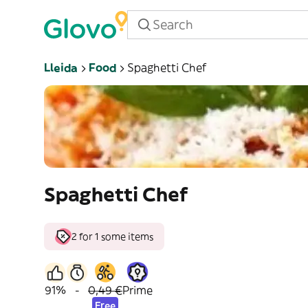
Lleida
Food
Spaghetti Chef
Spaghetti Chef
2 for 1 some items
91%
-
0,49 €
Prime
Free