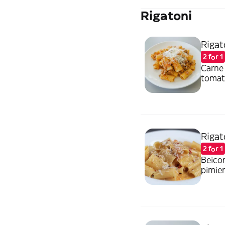
Rigatoni
Rigat
2 for 1
Carne 
tomat
Rigat
2 for 1
Beico
pimie