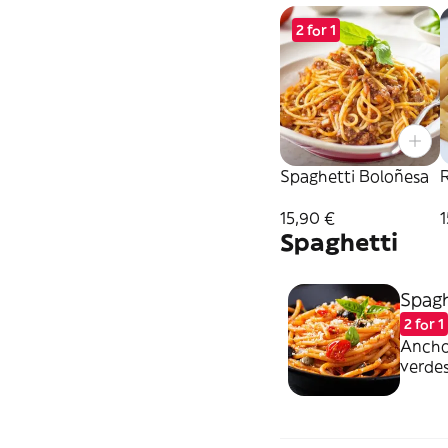
2 for 1
Spaghetti Boloñesa
15,90 €
1
Spaghetti
Spagh
2 for 1
Anchoa
verdes