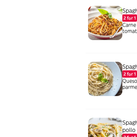
Spagh
2 for 1
Carne 
tomat
Spagh
2 for 1
Queso 
parmes
Spagh
pollo