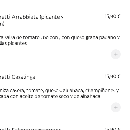
etti Arrabbiata (picante y
15,90 €
n)
a salsa de tomate , beicon , con queso grana padano y
llas picantes
etti Casalinga
15,90 €
niza casera, tomate, quesos, albahaca, champiñones y
zada con aceite de tomate seco y de albahaca
hetti Salame mascarpone
15,90 €