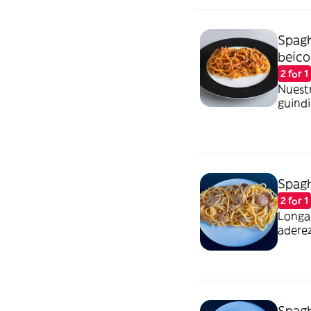
Spagh
beico
2 for 1
Nuestr
guindi
Spagh
2 for 1
Longa
adere
Spag