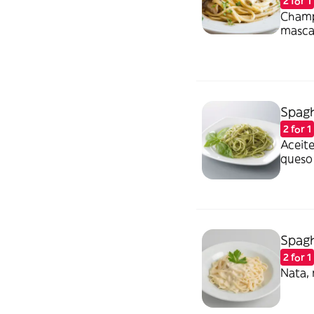
2 for 1
Champ
masca
Spagh
2 for 1
Aceite
queso
Spagh
2 for 1