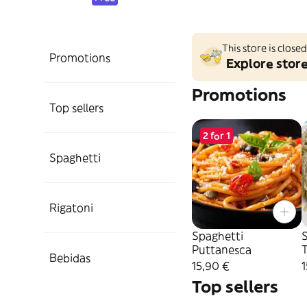
This store is clos
Promotions
Explore stor
Promotions
Top sellers
2 for 1
Spaghetti
Rigatoni
Spaghetti
S
Puttanesca
T
Bebidas
15,90 €
1
Top sellers