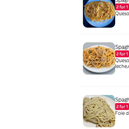
2 for 1
Queso
Spagh
2 for 1
Queso
leche
Spagh
2 for 1
Foie d