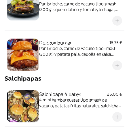
Pan brioche, carne de vacuno tipo smash
(200 g.), queso latino y tomate, lechuga ,
cebolla en salsa, salsa tártara, salsa big Mac,
salsa de frambuesa
Doggox burger
15,75 €
Pan brioche, carne de vacuno tipo smash
(200 g.) y patata paja, cebolla en salsa,
baicon, salsa big Mac, queso cheddar, salsa
de piña y patatas fritas naturales
Salchipapas
Salchipapa 4 babys
26,00 €
4 mini hamburguesas tipo smash de
vacuno, patatas fritas naturales, salchicha
frankfurt, torrezno, baicon, queso gouda
gratinado, ketchup, mayonesa, salsa de piña