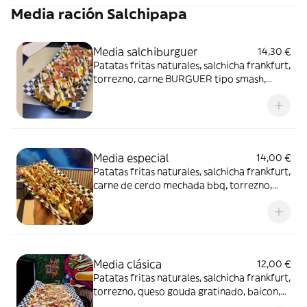
Media ración Salchipapa
Media salchiburguer
14,30 €
Patatas fritas naturales, salchicha frankfurt,
torrezno, carne BURGUER tipo smash,
queso cheddar gratinado, patatas paja,
tomate fresco, salsa tártara, big Mac, salsa
piña, ketchup, mayonesa
Media especial
14,00 €
Patatas fritas naturales, salchicha frankfurt,
carne de cerdo mechada bbq, torrezno,
queso gouda gratinado, ketchup, mayonesa,
salsa de piña, salsa rosada, baicon en trozo
Media clásica
12,00 €
Patatas fritas naturales, salchicha frankfurt,
torrezno, queso gouda gratinado, baicon,
ketchup, mayonesa, salsa de piña