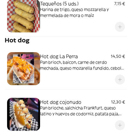
Tequeños (5 uds.)
7,15 €
Harina de trigo, queso mozzarella y
mermelada de mora o maíz
Hot dog
Hot dog La Perra
14,50 €
Pan brioch, baicon, carne de cerdo
mechada, queso mozarella fundido, cebolla
en salsa, patatas paja, salsa tártara, salsa de
piña, salsa big Mac
Hot dog cojonudo
12,30 €
Pan brioche, salchicha Frankfurt, queso
latino y huevos de codorniz, patata paja,
mostaza, salsa rosada, salsa de piña, salsa
de mora