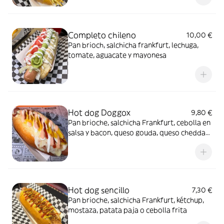
Completo chileno
10,00 €
Pan brioch, salchicha frankfurt, lechuga,
tomate, aguacate y mayonesa
Hot dog Doggox
9,80 €
Pan brioche, salchicha Frankfurt, cebolla en
salsa y bacon, queso gouda, queso cheddar,
patata paja, ketchup, mayonesa, salsa de
piña
Hot dog sencillo
7,30 €
Pan brioche, salchicha Frankfurt, kétchup,
mostaza, patata paja o cebolla frita