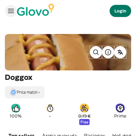
Login
Doggox
Price match ›
-
100%
0,19 €
Prime
Free
Top sellers
Arepa quesuda
Raciones
Hot dog