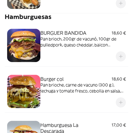
Hamburguesas
BURGUER BANDIDA
18,60 €
Pan brioch, 200gr de vacunó, 100gr de
pulledpork, queso cheddar, baicon
Crujiente, cebolla en salsa, cebolla crispy,
lechuga, tomate, salsa barbacoa, salsa big
Mac, salsa tártara y salsa de piña
Burger col
18,60 €
Pan brioche, carne de vacuno (300 g.),
lechuga y tomate fresco, cebolla en salsa,
patata paja, baicon, queso cheddar, salsa
big Mac, salsa de piña Acompañado de
patatas fritas
Hamburguesa La
17,00 €
Descarada