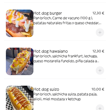
Hot dog burger
12,30 €
Pan bríoch, Carne de vacuno (100 g.),
patatas naturales fritas y queso cheddar,
baicon, salsa de piña, ketchup, salsa big Mac,
salsa tártara
Hot dog hawaiano
12,30 €
Pan brioch, salchicha frankfurt, lechuga,
queso mozarella fundido, piña calada a
baja temperatura, baicon, salsa de piña,
salsa thai casera
Hot dog suizo
10,00 €
Pan brioch, salchicha suiza, patata paja,
alioli, miel mostaza y ketchup