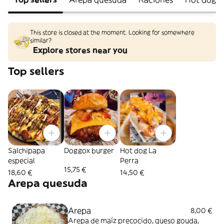
This store is closed at the moment. Looking for somewhere
similar?
Explore stores near you
Top sellers
Salchipapa
Doggox burger
Hot dog La
especial
Perra
15,75 €
18,60 €
14,50 €
Arepa quesuda
Arepa
8,00 €
Arepa de maíz precocido, queso gouda,