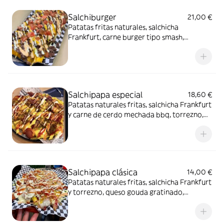
Salchiburger
21,00 €
Patatas fritas naturales, salchicha
Frankfurt, carne burger tipo smash,
torrezno y queso cheddar gratinado,
patatas paja ,tomate fresco , salsa tártara ,
salsa bic mag , salsa de piña ,ketchup ,
mayonesa
Salchipapa especial
18,60 €
Patatas naturales fritas, salchicha Frankfurt
y carne de cerdo mechada bbq, torrezno,
queso gouda gratinado, ketchup mayonesa,
salsa piña, salsa rosada, trozos de baicon
Salchipapa clásica
14,00 €
Patatas naturales fritas, salchicha Frankfurt
y torrezno, queso gouda gratinado,
mayonesa, ketchup, salsa de piña, baicon en
trozos, salsa rosada