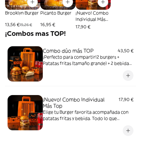
Brooklyn Burger
Picanto Burger
¡Nuevo! Combo
Individual Más
13,56 €
16,95 €
15,26 €
Top
17,90 €
¡Combos mas TOP!
Combo dúo más TOP
43,50 €
¡Perfecto para compartir!2 burgers +
Patatas fritas (tamaño grande) + 2 bebidas
+ Tarta de QuesoPorque lo TOP, si es en
compañía… ¡es el doble de bueno!
¡Nuevo! Combo Individual
17,90 €
Más Top
Elige tu Burger favorita acompañada con
patatas fritas y bebida. Todo lo que
necesitas para disfrutar al máximo, tú solo.