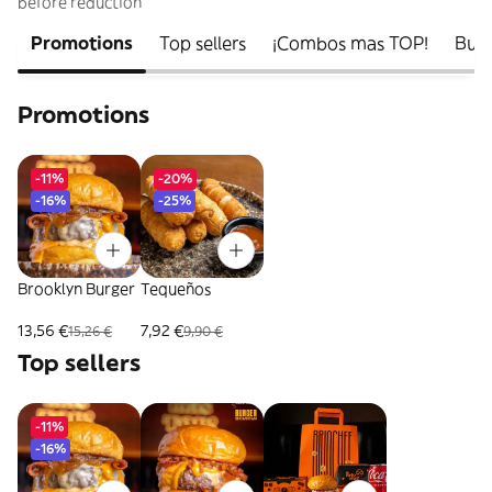
before reduction
Promotions
Top sellers
¡Combos mas TOP!
Burg
Promotions
-11%
-20%
-16%
-25%
Brooklyn Burger
Tequeños
13,56 €
7,92 €
15,26 €
9,90 €
Top sellers
-11%
-16%