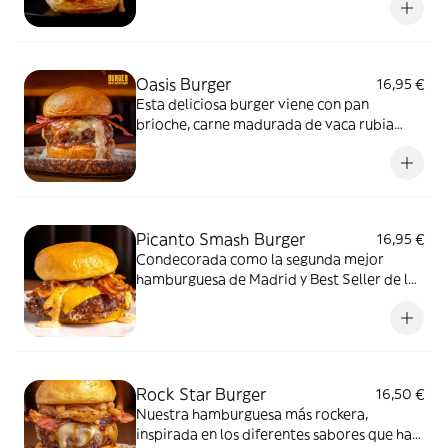
“Manhattan” artesanal, ligeramente
ahumada con especias nativas americanas.
Oasis Burger
16,95 €
Esta deliciosa burger viene con pan
brioche, carne madurada de vaca rubia
gallega, queso cheddar curado, demi-glace,
bacon crunchy, cebolla encurtida, pepinillos
y salsa secreta Oasis.
Picanto Smash Burger
16,95 €
Condecorada como la segunda mejor
hamburguesa de Madrid y Best Seller de la
casa, preparada con 2 patties de 100 g al
estilo smash, combinación de queso
cheddar y gouda, bacon súper crunchy,
mermelada de bacon cocinada a baja
temperatura y salsa de pimientos latinos
Rock Star Burger
16,50 €
ligeramente picante.
Nuestra hamburguesa más rockera,
inspirada en los diferentes sabores que han