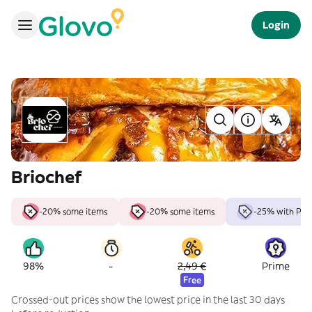
Login
Briochef
-20% some items
-20% some items
-25% with Pri
-
98%
2,49 €
Prime
Free
Crossed-out prices show the lowest price in the last 30 days