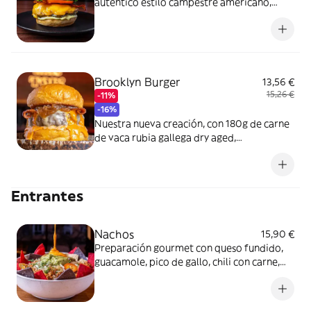
auténtico estilo campestre americano,
viene con pan brioche artesanal, salsa
casera Secret Dijonaise, jugosa pechuga de
pollo a la parrilla, queso cheddar
americano, bacon crunchy, tomate, lechuga
y pepinillos.
Brooklyn Burger
13,56 €
15,26 €
-11%
-16%
Nuestra nueva creación, con 180g de carne
de vaca rubia gallega dry aged,
acompañada de queso gouda curado,
cebolla caramelizada, bacon crujiente y
nuestra imponente salsa Brooklyn, una
Entrantes
mezcla asiática ligeramente picante que
eleva todos los sabores.
Nachos
15,90 €
Preparación gourmet con queso fundido,
guacamole, pico de gallo, chili con carne,
salsa agria y jalapeños.