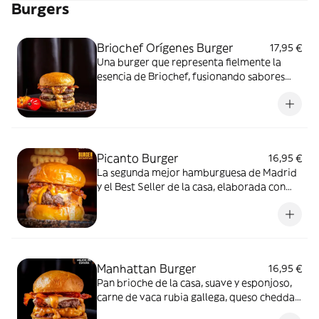
Burgers
Briochef Orígenes Burger
17,95 €
Una burger que representa fielmente la
esencia de Briochef, fusionando sabores
únicos y diferentes. Cuenta con un melao de
panceta ibérica cocinada a baja
temperatura en reducción de café Juan
Valdez y ron Santa Teresa, 2 patties de
chuletón de vaca rubia gallega madurada,
Picanto Burger
16,95 €
una dupla de quesos gruyère y cheddar
La segunda mejor hamburguesa de Madrid
curado, pepinillos con encurtido artesanal,
y el Best Seller de la casa, elaborada con
bacon crunchy, nuestra nueva salsa picosa
180 g de vaca rubia gallega dry aged,
de ají costeño y nuestro maravilloso pan
combinación de queso cheddar y gouda,
brioche.
bacon súper crunchy, mermelada de bacon
y salsa de pimientos latinos ligeramente
picante.
Manhattan Burger
16,95 €
Pan brioche de la casa, suave y esponjoso,
carne de vaca rubia gallega, queso cheddar,
bacon crunchy, cebolla picada y salsa