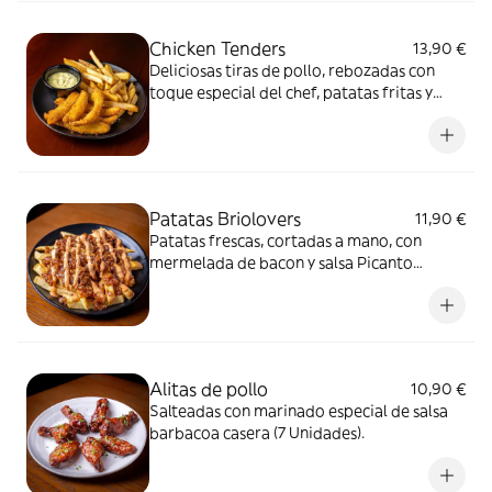
Chicken Tenders
13,90 €
Deliciosas tiras de pollo, rebozadas con
toque especial del chef, patatas fritas y
salsa miel mostaza casera (6 Unidades).
Patatas Briolovers
11,90 €
Patatas frescas, cortadas a mano, con
mermelada de bacon y salsa Picanto
especial.
Alitas de pollo
10,90 €
Salteadas con marinado especial de salsa
barbacoa casera (7 Unidades).