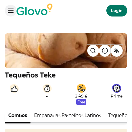
Login
Tequeños Teke
-
--
3,49 €
Prime
Free
Combos
Empanadas Pastelitos Latinos
Tequeños