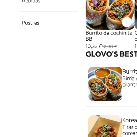
Bebidas
Postres
Burrito de cochinita
Q
BB
d
10,32 €
1
12,90 €
GLOVO'S BES
Burrit
Birria
cilant
Korea
Tiras 
corean