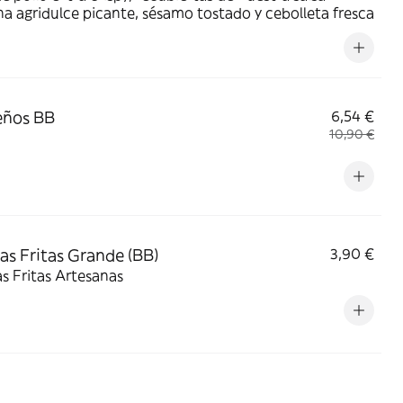
a agridulce picante, sésamo tostado y cebolleta fresca
eños BB
6,54 €
10,90 €
as Fritas Grande (BB)
3,90 €
s Fritas Artesanas