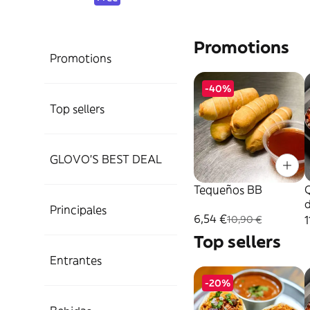
Promotions
Promotions
-40%
Top sellers
GLOVO'S BEST DEAL
Tequeños BB
Q
d
Principales
6,54 €
1
10,90 €
Top sellers
Entrantes
-20%