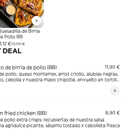
uesadilla de Birria
e Pollo BB
1,12 €
13,90 €
T DEAL
o de birria de pollo (BB)
11,90 €
 de pollo, queso monterrey, arroz criollo, alubias negras,
ro, cebolla y nuestra mayo chipotle, envuelto en tortilla
de trigo. Acompañado de consome!
n fried chicken (BB)
8,90 €
de pollo extra crispy, recubiertas de nuestra salsa
a agridulce picante, sésamo tostado y cebolleta fresca