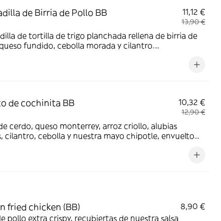
dilla de Birria de Pollo BB
11,12 €
13,90 €
illa de tortilla de trigo planchada rellena de birria de
 queso fundido, cebolla morada y cilantro.
ñada de pico de gallo y salsa blanca.
to de cochinita BB
10,32 €
12,90 €
 de cerdo, queso monterrey, arroz criollo, alubias
, cilantro, cebolla y nuestra mayo chipotle, envuelto
tilla de trigo. Acompañado de consome!
n fried chicken (BB)
8,90 €
de pollo extra crispy, recubiertas de nuestra salsa