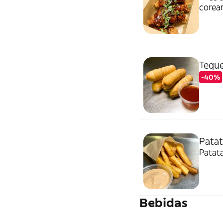
corean
Tequ
-40%
Patat
Patata
Bebidas