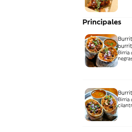
Principales
Burrit
burri
Birria
negras
en tor
Burrit
Birria
cilant