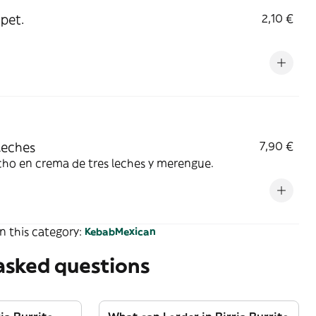
pet.
2,10 €
Leches
7,90 €
ho en crema de tres leches y merengue.
n this category:
Kebab
Mexican
asked questions