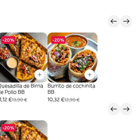
-20%
-20%
uesadilla de Birria
Burrito de cochinita
e Pollo BB
BB
1,12 €
10,32 €
13,90 €
12,90 €
-20%