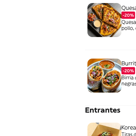
Quesa
-20%
Quesad
pollo,
Acompa
Burri
-20%
Birria
negras
en tor
Entrantes
Korea
Tiras 