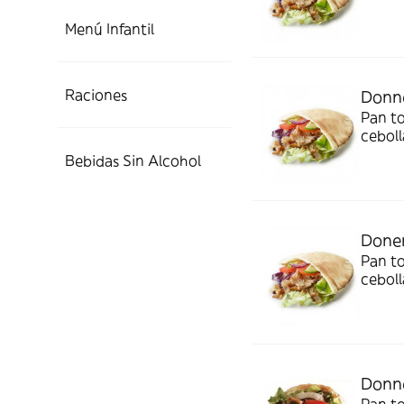
Menú Infantil
Raciones
Donne
Pan to
ceboll
Bebidas Sin Alcohol
Doner
Pan to
ceboll
Donn