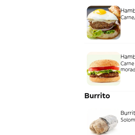
Hamb
Carne,
Hamb
Carne 
morada
Burrito
Burri
Solomi