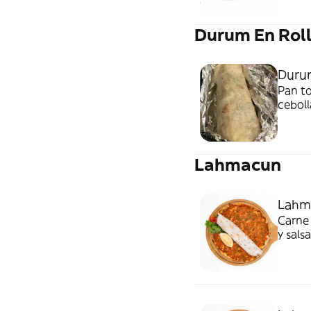
Durum En Rol
Duru
Pan to
ceboll
Lahmacun
Lahm
Carne 
y sals