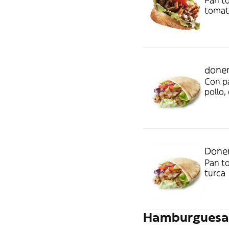
Pan to
tomate
doner
Con pa
pollo,
Doner
Pan to
turca
Hamburguesa