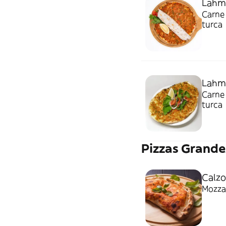
Lahma
Carne 
turca
Lahm
Carne 
turca
Pizzas Grande
Calzo
Mozzar