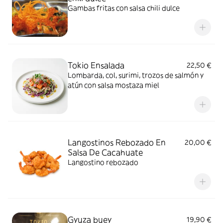
Gambas fritas con salsa chili dulce
Tokio Ensalada
22,50 €
Lombarda, col, surimi, trozos de salmón y
atún con salsa mostaza miel
Langostinos Rebozado En
20,00 €
Salsa De Cacahuate
Langostino rebozado
Gyuza buey
19,90 €