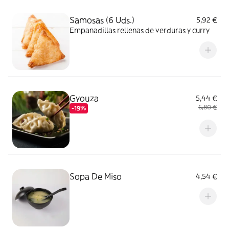
Samosas (6 Uds.)
5,92 €
Empanadillas rellenas de verduras y curry
Gyouza
5,44 €
6,80 €
-19%
Sopa De Miso
4,54 €