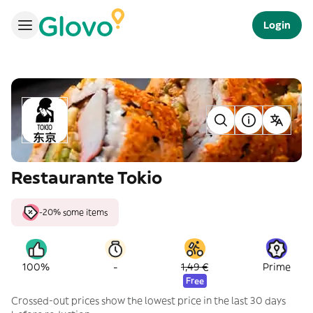
Login
Restaurante Tokio
-20% some items
-
100%
1,49 €
Prime
Free
Crossed-out prices show the lowest price in the last 30 days