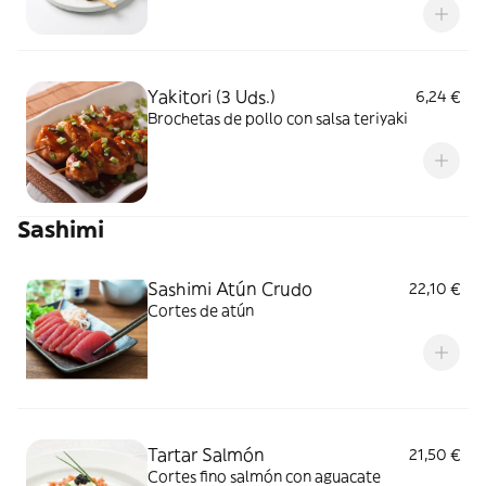
Yakitori (3 Uds.)
6,24 €
Brochetas de pollo con salsa teriyaki
Sashimi
Sashimi Atún Crudo
22,10 €
Cortes de atún
Tartar Salmón
21,50 €
Cortes fino salmón con aguacate