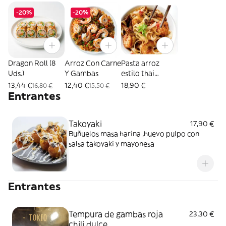
-20%
-20%
Dragon Roll (8
Arroz Con Carne
Pasta arroz
Uds.)
Y Gambas
estilo thai
gambas
13,44 €
12,40 €
18,90 €
16,80 €
15,50 €
Entrantes
Takoyaki
17,90 €
Buñuelos masa harina ,huevo pulpo con
salsa takoyaki y mayonesa
Entrantes
Tempura de gambas roja
23,30 €
chili dulce