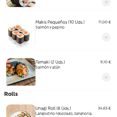
Makis Pequeños (10 Uds.)
11,00 €
Salmón y pepino
Temaki (2 Uds.)
9,10 €
Salmón y atún
Rolls
Unagi Roll (8 Uds.)
34,65 €
Langostino rebozado, zanahoria,