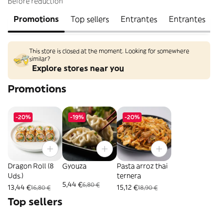
before reduction
Promotions
Top sellers
Entrantes
Entrantes
This store is closed at the moment. Looking for somewhere
similar?
Explore stores near you
Promotions
-20%
-19%
-20%
Dragon Roll (8
Gyouza
Pasta arroz thai
Uds.)
ternera
5,44 €
6,80 €
13,44 €
15,12 €
16,80 €
18,90 €
Top sellers