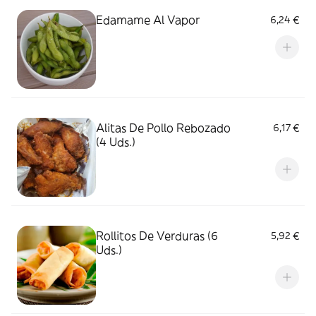
Edamame Al Vapor
6,24 €
Alitas De Pollo Rebozado
6,17 €
(4 Uds.)
Rollitos De Verduras (6
5,92 €
Uds.)