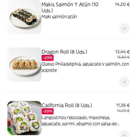
Makis Salmón Y Atún (10
14,20 €
Uds.)
Maki salmón atún
Dragon Roll (8 Uds.)
13,44 €
16,80 €
-20%
Queso Philadelphia, aguacate y salmón, con
soplete
California Roll (8 Uds.)
11,36 €
14,20 €
-20%
Langostinos rebozado, mayonesa,
aguacate, surimi, sésamo con salsa de
cacahuate y mango