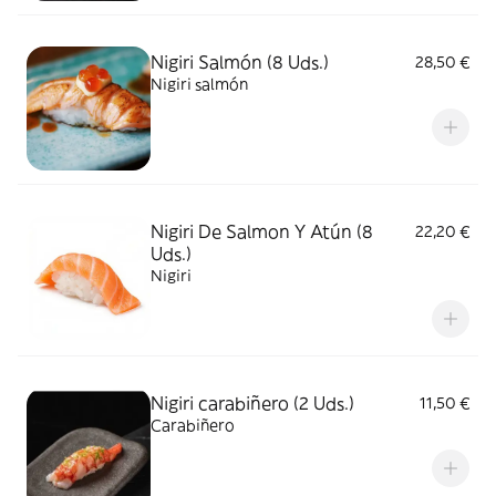
Nigiri Salmón (8 Uds.)
28,50 €
Nigiri salmón
Nigiri De Salmon Y Atún (8
22,20 €
Uds.)
Nigiri
Nigiri carabiñero (2 Uds.)
11,50 €
Carabiñero