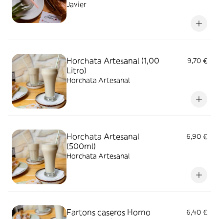
Javier
Horchata Artesanal (1,00
9,70 €
Litro)
Horchata Artesanal
Horchata Artesanal
6,90 €
(500ml)
Horchata Artesanal
Fartons caseros Horno
6,40 €