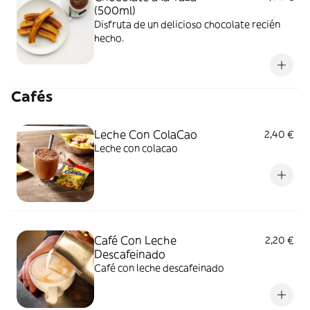
(500ml)
Disfruta de un delicioso chocolate recién
hecho.
Cafés
Leche Con ColaCao
2,40 €
Leche con colacao
Café Con Leche
2,20 €
Descafeinado
Café con leche descafeinado