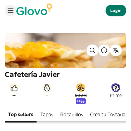
Login
Cafetería Javier
-
--
0,19 €
Prime
Free
Top sellers
Tapas
Bocadillos
Crea tu Tostada P