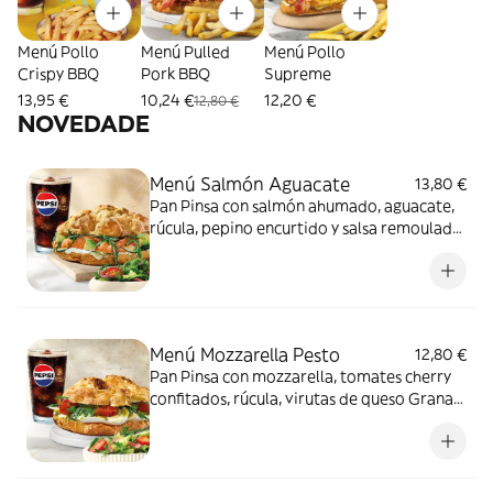
Menú Pollo
Menú Pulled
Menú Pollo
Crispy BBQ
Pork BBQ
Supreme
13,95 €
10,24 €
12,20 €
12,80 €
NOVEDADE
Menú Salmón Aguacate
13,80 €
Pan Pinsa con salmón ahumado, aguacate,
rúcula, pepino encurtido y salsa remoulade
+ patatas fritas o ensalada verde + bebida
Menú Mozzarella Pesto
12,80 €
Pan Pinsa con mozzarella, tomates cherry
confitados, rúcula, virutas de queso Grana
Padano y salsa pesto + patatas fritas o
ensalada verde + bebida