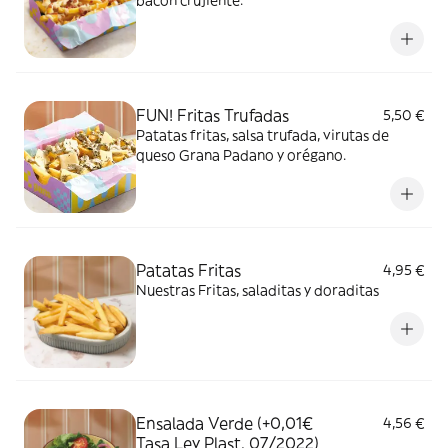
bacon crujiente.
FUN! Fritas Trufadas
5,50 €
Patatas fritas, salsa trufada, virutas de
queso Grana Padano y orégano.
Patatas Fritas
4,95 €
Nuestras Fritas, saladitas y doraditas
Ensalada Verde (+0,01€
4,56 €
Tasa Ley Plast. 07/2022)