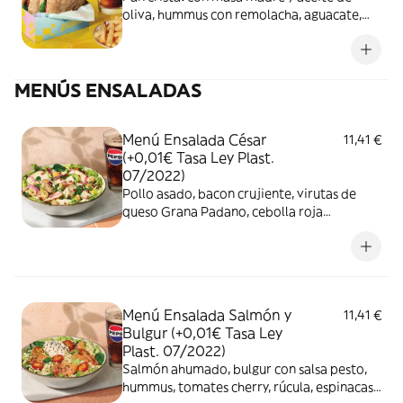
oliva, hummus con remolacha, aguacate,
champiñones, espinacas baby, tomate,
cebolla roja encurtida, mayonesa con
remolacha y anacardos con curry + patatas
MENÚS ENSALADAS
fritas o ensalada verde + Bebida
Menú Ensalada César
11,41 €
(+0,01€ Tasa Ley Plast.
07/2022)
Pollo asado, bacon crujiente, virutas de
queso Grana Padano, cebolla roja
encurtida, rúcula, espinacas baby, lechuga,
picatostes y salsa de queso curado + bebida
Menú Ensalada Salmón y
11,41 €
Bulgur (+0,01€ Tasa Ley
Plast. 07/2022)
Salmón ahumado, bulgur con salsa pesto,
hummus, tomates cherry, rúcula, espinacas