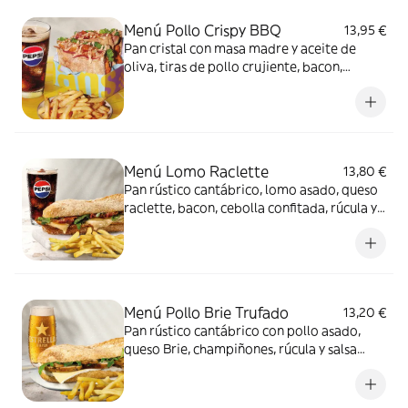
Menú Pollo Crispy BBQ
13,95 €
Pan cristal con masa madre y aceite de
oliva, tiras de pollo crujiente, bacon,
lechuga, cebolla roja encurtida, mayonesa
BBQ y especias smoky BBQ + Patatas fritas
o ensalada verde + Bebida
Menú Lomo Raclette
13,80 €
Pan rústico cantábrico, lomo asado, queso
raclette, bacon, cebolla confitada, rúcula y
salsa miel y mostaza + patatas fritas o
ensalada verde + Bebida
Menú Pollo Brie Trufado
13,20 €
Pan rústico cantábrico con pollo asado,
queso Brie, champiñones, rúcula y salsa
trufada + patatas fritas o ensalada verde +
Bebida