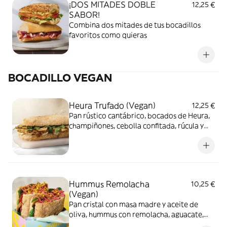
¡DOS MITADES DOBLE
12,25 €
SABOR!
Combina dos mitades de tus bocadillos
favoritos como quieras
BOCADILLO VEGAN
Heura Trufado (Vegan)
12,25 €
Pan rústico cantábrico, bocados de Heura,
champiñones, cebolla confitada, rúcula y
salsa trufada.
Hummus Remolacha
10,25 €
(Vegan)
Pan cristal con masa madre y aceite de
oliva, hummus con remolacha, aguacate,
champiñones, espinacas baby, tomate,