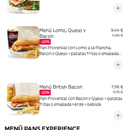
fritas o ensalada verde + bebida
Menú Lomo, Queso y
9,44 €
Bacon
11,80 €
-20%
Pan Provenzal con Lomo a la Plancha,
Bacon y Queso + patatas fritas o ensalada
verde + bebida
Menú British Bacon
7,96 €
9,95 €
-20%
Pan Provenzal con Bacon y Queso + patatas
fritas o ensalada verde + bebida
MENÚ PANS EXPERIENCE