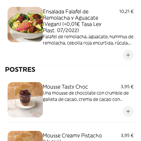
Ensalada Falafel de
10,21 €
Remolacha y Aguacate
(Vegan) (+0,01€ Tasa Ley
Plast. 07/2022)
Falafel de remolacha, aguacate, hummus de
remolacha, cebolla roja encurtida, rúcula,
espinacas baby, lechuga y anacardos con
curry.
POSTRES
Mousse Tasty Choc
3,95 €
Una mousse de chocolate con crumble de
galleta de cacao, crema de cacao con
avellanas y láminas de chocolate, perfecta
para los amantes del chocolate
Mousse Creamy Pistacho
3,95 €