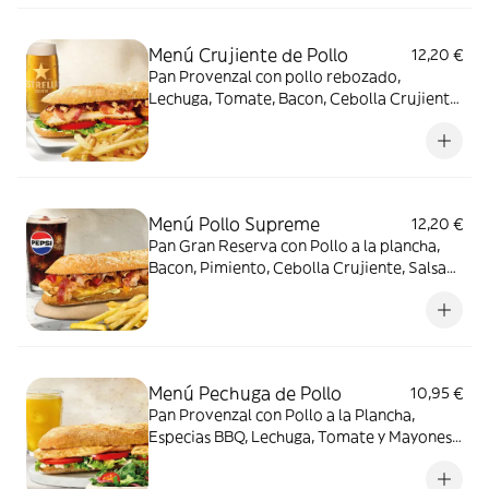
Menú Crujiente de Pollo
12,20 €
Pan Provenzal con pollo rebozado,
Lechuga, Tomate, Bacon, Cebolla Crujiente,
Salsa BBQ y mayonesa + patatas fritas o
ensalada verde + bebida
Menú Pollo Supreme
12,20 €
Pan Gran Reserva con Pollo a la plancha,
Bacon, Pimiento, Cebolla Crujiente, Salsa
Amostazada y Mayonesa + patatas fritas o
ensalada verde + bebida
Menú Pechuga de Pollo
10,95 €
Pan Provenzal con Pollo a la Plancha,
Especias BBQ, Lechuga, Tomate y Mayonesa
+ patatas fritas o ensalada verde + bebida