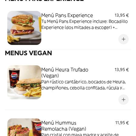
Menú Pans Experience
13,95 €
Tu Menú Pans Experience incluye: Bocadillo
Experience (dos mitades a escoger) +
Complemento (Patatas fritas o Ensalada
verde) + Bebida
MENUS VEGAN
Menú Heura Trufado
13,95 €
(Vegan)
Pan rústico cantábrico, bocados de Heura,
champiñones, cebolla confitada, rúcula y
salsa trufada. + patatas fritas o ensalada
verde + Bebida
Menú Hummus
11,95 €
Remolacha (Vegan)
Pan cristal con masa madre y aceite de