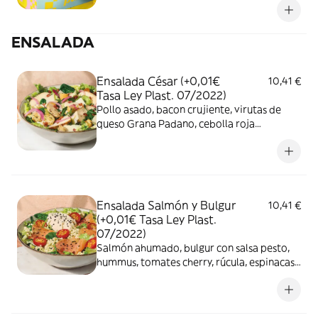
cebolla roja encurtida, mayonesa con
remolacha y anacardos con curry
ENSALADA
Ensalada César (+0,01€
10,41 €
Tasa Ley Plast. 07/2022)
Pollo asado, bacon crujiente, virutas de
queso Grana Padano, cebolla roja
encurtida, rúcula, espinacas baby, lechuga,
picatostes y salsa de queso curado
Ensalada Salmón y Bulgur
10,41 €
(+0,01€ Tasa Ley Plast.
07/2022)
Salmón ahumado, bulgur con salsa pesto,
hummus, tomates cherry, rúcula, espinacas
baby, lechuga y sésamo negro.