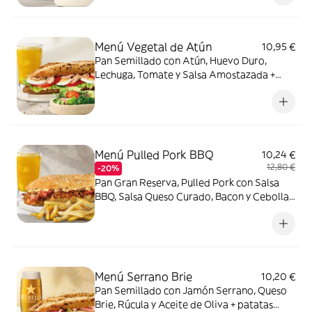
Menú Vegetal de Atún
10,95 €
Pan Semillado con Atún, Huevo Duro,
Lechuga, Tomate y Salsa Amostazada +
patatas fritas o ensalada verde + bebida
Menú Pulled Pork BBQ
10,24 €
12,80 €
-20%
Pan Gran Reserva, Pulled Pork con Salsa
BBQ, Salsa Queso Curado, Bacon y Cebolla
Crujiente + patatas fritas o ensalada verde
+ bebida
Menú Serrano Brie
10,20 €
Pan Semillado con Jamón Serrano, Queso
Brie, Rúcula y Aceite de Oliva + patatas