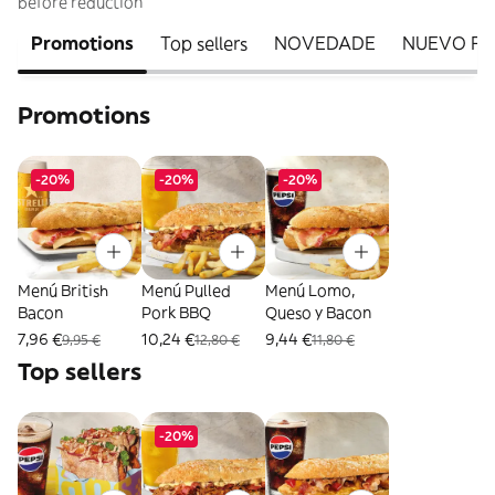
before reduction
Promotions
Top sellers
NOVEDADE
NUEVO FU
Promotions
-20%
-20%
-20%
Menú British
Menú Pulled
Menú Lomo,
Bacon
Pork BBQ
Queso y Bacon
7,96 €
10,24 €
9,44 €
9,95 €
12,80 €
11,80 €
Top sellers
-20%