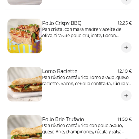
Pollo Crispy BBQ
12,25 €
Pan cristal con masa madre y aceite de
oliva, tiras de pollo crujiente, bacon,
lechuga, cebolla roja encurtida, mayonesa
BBQ y especias smoky BBQ
Lomo Raclette
12,10 €
Pan rústico cantábrico, lomo asado, queso
raclette, bacon, cebolla confitada, rúcula y
salsa miel y mostaza.
Pollo Brie Trufado
11,50 €
Pan rústico cantábrico con pollo asado,
queso Brie, champiñones, rúcula y salsa
trufada.