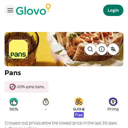
Login
Pans
-20% some items
-
96%
0,19 €
Prime
Free
Crossed-out prices show the lowest price in the last 30 days