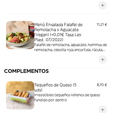
baby, lechuga y sésamo negro + bebida
Menú Ensalada Falafel de
11,21 €
Remolacha y Aguacate
(Vegan) (+0,01€ Tasa Ley
Plast. 07/2022)
Falafel de remolacha, aguacate, hummus de
remolacha, cebolla roja encurtida, rúcula,
espinacas baby, lechuga y anacardos con
curry + bebida
COMPLEMENTOS
Tequeños de Queso (5
8,70 €
uds)
Irresistibles tequeños rellenos de queso
fundido por dentro