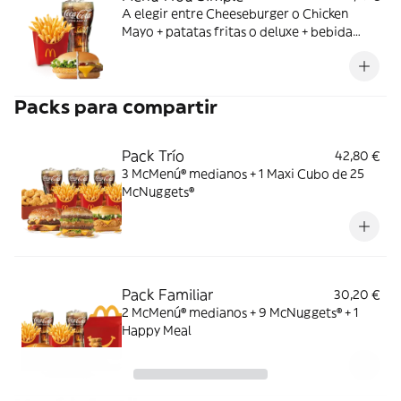
A elegir entre Cheeseburger o Chicken
Mayo + patatas fritas o deluxe + bebida
mediana. ¡Puedes añadir un complemento
adicional!
Packs para compartir
Pack Trío
42,80 €
3 McMenú® medianos + 1 Maxi Cubo de 25
McNuggets®
Pack Familiar
30,20 €
2 McMenú® medianos + 9 McNuggets® + 1
Happy Meal