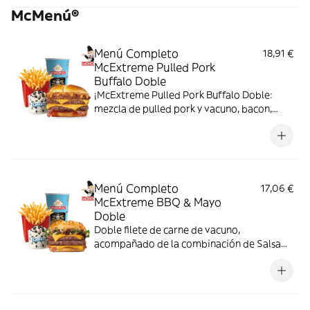
McMenú®
Menú Completo
18,91 €
McExtreme Pulled Pork
Buffalo Doble
¡McExtreme Pulled Pork Buffalo Doble:
mezcla de pulled pork y vacuno, bacon,
cheddar, cebolla frita y salsa Buffalo. Sabor
bestial en cada bocado!
Menú Completo
17,06 €
McExtreme BBQ & Mayo
Doble
Doble filete de carne de vacuno,
acompañado de la combinación de Salsa
Western BBQ con mayonesa, cebolla crispy,
doble de cheddar, lechuga fresca y tiras de
bacon, todo ello envuelto en un irresistible
pan con bites de bacon.