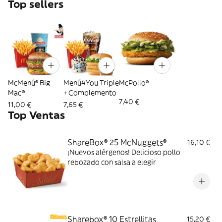
Top sellers
McMenú® Big
Menú4You Triple
McPollo®
Mac®
+ Complemento
7,40 €
11,00 €
7,65 €
Top Ventas
ShareBox® 25 McNuggets®
16,10 €
¡Nuevos alérgenos! Delicioso pollo
rebozado con salsa a elegir
Sharebox® 10 Estrellitas
15,20 €