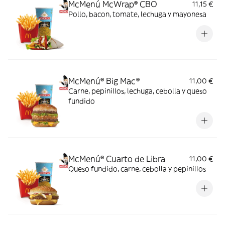
McMenú McWrap® CBO
11,15 €
Pollo, bacon, tomate, lechuga y mayonesa
McMenú® Big Mac®
11,00 €
Carne, pepinillos, lechuga, cebolla y queso
fundido
McMenú® Cuarto de Libra
11,00 €
Queso fundido, carne, cebolla y pepinillos