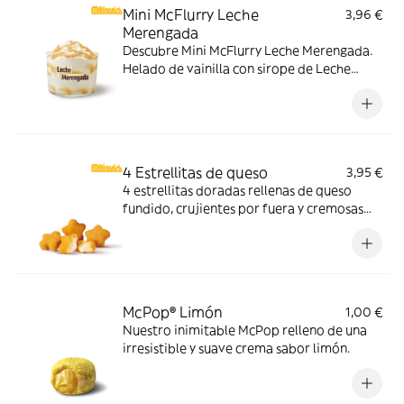
Mini McFlurry Leche
3,96 €
Merengada
Descubre Mini McFlurry Leche Merengada.
Helado de vainilla con sirope de Leche
Meregada . Pídelo ahora y no te quedes sin
tus mitiquísimos sabores de verano.
4 Estrellitas de queso
3,95 €
4 estrellitas doradas rellenas de queso
fundido, crujientes por fuera y cremosas
por dentro. Pídelas con tu McMenú
mitiquísimo o agrégalas a tu pedido por
tiempo limitado.
McPop® Limón
1,00 €
Nuestro inimitable McPop relleno de una
irresistible y suave crema sabor limón.