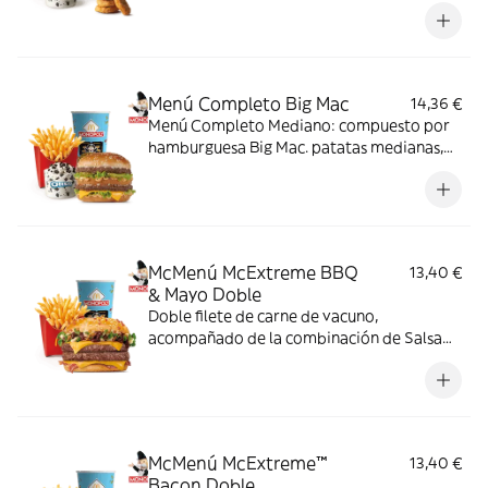
patatas medianas, bebida mediana y mini
McFlurry.
Menú Completo Big Mac
14,36 €
Menú Completo Mediano: compuesto por
hamburguesa Big Mac. patatas medianas,
bebida mediana y mini McFlurry.
McMenú McExtreme BBQ
13,40 €
& Mayo Doble
Doble filete de carne de vacuno,
acompañado de la combinación de Salsa
Western BBQ con mayonesa, cebolla crispy,
doble de cheddar, lechuga fresca y tiras de
bacon, todo ello envuelto en un irresistible
pan con bites de bacon.
McMenú McExtreme™
13,40 €
Bacon Doble