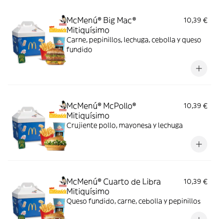
McMenú® Big Mac®
10,39 €
Mitiquísimo
Carne, pepinillos, lechuga, cebolla y queso
fundido
McMenú® McPollo®
10,39 €
Mitiquísimo
Crujiente pollo, mayonesa y lechuga
McMenú® Cuarto de Libra
10,39 €
Mitiquísimo
Queso fundido, carne, cebolla y pepinillos