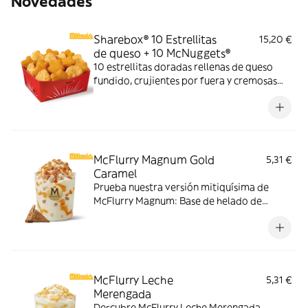
Novedades
Sharebox® 10 Estrellitas
15,20 €
de queso + 10 McNuggets®
10 estrellitas doradas rellenas de queso
fundido, crujientes por fuera y cremosas
por dentro y 10 McNuggets con 3 salsas a
elegir. Pídelas por tiempo limitado
McFlurry Magnum Gold
5,31 €
Caramel
Prueba nuestra versión mitiquísima de
McFlurry Magnum: Base de helado de
vainilla con Magnum Gold Caramel:
Topping triturado de galleta con perlas y
cubos de caramelo con nuestro delicioso
sirope de caramelo
McFlurry Leche
5,31 €
Merengada
Descubre McFlurry Leche Merengada.