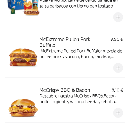
Vuelve McRib: carne de cerdo bañada en
salsa barbacoa con tierno pan tostado.
Elígela en tu McMenú mitiquísimo por
tiempo limitado
McExtreme Pulled Pork
9,90 €
Buffalo
¡McExtreme Pulled Pork Buffalo: mezcla de
pulled pork y vacuno, bacon, cheddar,
cebolla frita y salsa Buffalo. Sabor bestial
en cada bocado!
McCrispy BBQ & Bacon
8,10 €
Descubre nuestra McCrispy BBQ&Bacon:
pollo crujiente, bacon, cheddar, cebolla
fresca y salsa BBQ-mayonesa en pan de
harina de trigo con copos de patata. ¡Sabor
irresistible!