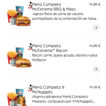
Menú Completo
14,86 €
McExtreme BBQ & Mayo
Jugoso filete de carne de vacuno,
acompañado de la combinación de Salsa
Western BBQ con mayonesa, cebolla crispy,
doble de cheddar, lechuga fresca y tiras de
bacon, todo ello envuelto en un irresistible
pan con bites de bacon.
Menú Completo
14,86 €
McExtreme™ Bacon
Bacon, carne, queso gouda, cebolla y salsa
McBacon
Menú Completo 9
14,36 €
McNuggets
¡Nuevos alérgenos! Menú Completo
Mediano: compuesto por 9 McNuggets.