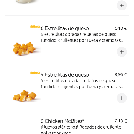
ahora y no te quedes sin tus mitiquísimos
sabores de verano.
6 Estrellitas de queso
5,10 €
6 estrellitas doradas rellenas de queso
fundido, crujientes por fuera y cremosas
por dentro. Pídelas con tu McMenú
mitiquísimo o agrégalas a tu pedido por
tiempo limitado.
4 Estrellitas de queso
3,95 €
4 estrellitas doradas rellenas de queso
fundido, crujientes por fuera y cremosas
por dentro. Pídelas con tu McMenú
mitiquísimo o agrégalas a tu pedido por
tiempo limitado.
9 Chicken McBites®
2,10 €
¡Nuevos alérgenos! Bocados de crujiente
pollo rebozado