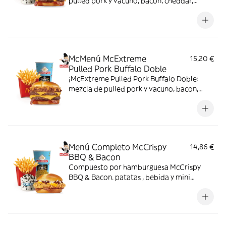
pulled pork y vacuno, bacon, cheddar,
cebolla frita y salsa Buffalo. Sabor bestial
en cada bocado!
McMenú McExtreme
15,20 €
Pulled Pork Buffalo Doble
¡McExtreme Pulled Pork Buffalo Doble:
mezcla de pulled pork y vacuno, bacon,
cheddar, cebolla frita y salsa Buffalo. Sabor
bestial en cada bocado!
Menú Completo McCrispy
14,86 €
BBQ & Bacon
Compuesto por hamburguesa McCrispy
BBQ & Bacon. patatas , bebida y mini
McFlurry