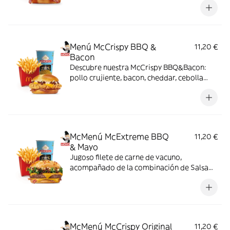
en cada bocado!
Menú McCrispy BBQ &
11,20 €
Bacon
Descubre nuestra McCrispy BBQ&Bacon:
pollo crujiente, bacon, cheddar, cebolla
fresca y salsa BBQ-mayonesa en pan de
harina de trigo con copos de patata. ¡Sabor
irresistible!
McMenú McExtreme BBQ
11,20 €
& Mayo
Jugoso filete de carne de vacuno,
acompañado de la combinación de Salsa
Western BBQ con mayonesa, cebolla crispy,
doble de cheddar, lechuga fresca y tiras de
bacon, todo ello envuelto en un irresistible
pan con bites de bacon.
McMenú McCrispy Original
11,20 €