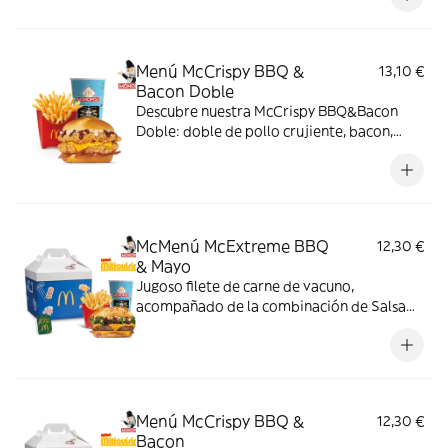
copos de patata. ¡Sabor irresistible!
Menú McCrispy BBQ &
13,10 €
Bacon Doble
Descubre nuestra McCrispy BBQ&Bacon
Doble: doble de pollo crujiente, bacon,
cheddar, cebolla fresca y salsa BBQ-
mayonesa en pan de harina de trigo con
copos de patata. ¡Sabor irresistible!
McMenú McExtreme BBQ
12,30 €
& Mayo
Jugoso filete de carne de vacuno,
acompañado de la combinación de Salsa
Western BBQ con mayonesa, cebolla crispy,
doble de cheddar, lechuga fresca y tiras de
bacon, todo ello envuelto en un irresistible
pan con bites de bacon.
Menú McCrispy BBQ &
12,30 €
Bacon