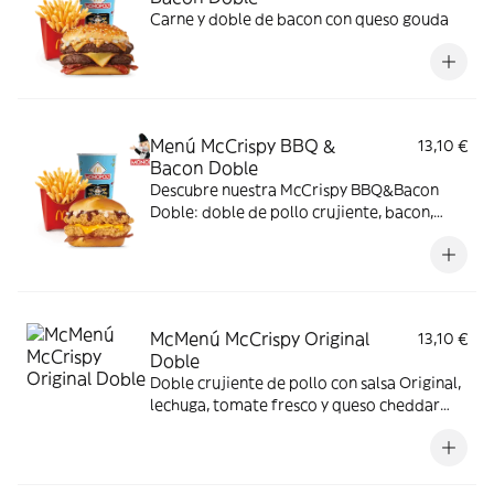
Carne y doble de bacon con queso gouda
Menú McCrispy BBQ &
13,10 €
Bacon Doble
Descubre nuestra McCrispy BBQ&Bacon
Doble: doble de pollo crujiente, bacon,
cheddar, cebolla fresca y salsa BBQ-
mayonesa en pan de harina de trigo con
copos de patata. ¡Sabor irresistible!
McMenú McCrispy Original
13,10 €
Doble
Doble crujiente de pollo con salsa Original,
lechuga, tomate fresco y queso cheddar
fundido. Todo ello envuelto en delicioso
pan de patata