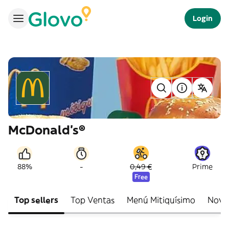
Login
McDonald's®
-
88%
0,49 €
Prime
Free
Top sellers
Top Ventas
Menú Mitiquísimo
Nove