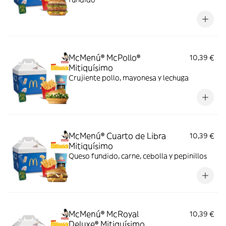
McMenú® McPollo®
10,39 €
Mitiquísimo
Crujiente pollo, mayonesa y lechuga
McMenú® Cuarto de Libra
10,39 €
Mitiquísimo
Queso fundido, carne, cebolla y pepinillos
McMenú® McRoyal
10,39 €
Deluxe® Mitiquísimo