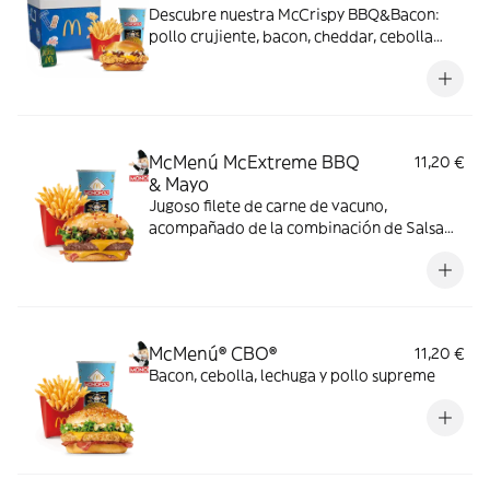
Descubre nuestra McCrispy BBQ&Bacon:
pollo crujiente, bacon, cheddar, cebolla
fresca y salsa BBQ-mayonesa en pan de
harina de trigo con copos de patata. ¡Sabor
irresistible!
McMenú McExtreme BBQ
11,20 €
& Mayo
Jugoso filete de carne de vacuno,
acompañado de la combinación de Salsa
Western BBQ con mayonesa, cebolla crispy,
doble de cheddar, lechuga fresca y tiras de
bacon, todo ello envuelto en un irresistible
pan con bites de bacon.
McMenú® CBO®
11,20 €
Bacon, cebolla, lechuga y pollo supreme