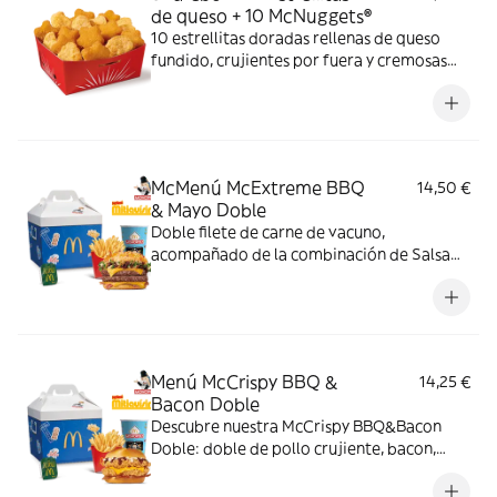
de queso + 10 McNuggets®
10 estrellitas doradas rellenas de queso
fundido, crujientes por fuera y cremosas
por dentro y 10 McNuggets con 3 salsas a
elegir. Pídelas por tiempo limitado
McMenú McExtreme BBQ
14,50 €
& Mayo Doble
Doble filete de carne de vacuno,
acompañado de la combinación de Salsa
Western BBQ con mayonesa, cebolla crispy,
doble de cheddar, lechuga fresca y tiras de
bacon, todo ello envuelto en un irresistible
pan con bites de bacon.
Menú McCrispy BBQ &
14,25 €
Bacon Doble
Descubre nuestra McCrispy BBQ&Bacon
Doble: doble de pollo crujiente, bacon,
cheddar, cebolla fresca y salsa BBQ-
mayonesa en pan de harina de trigo con