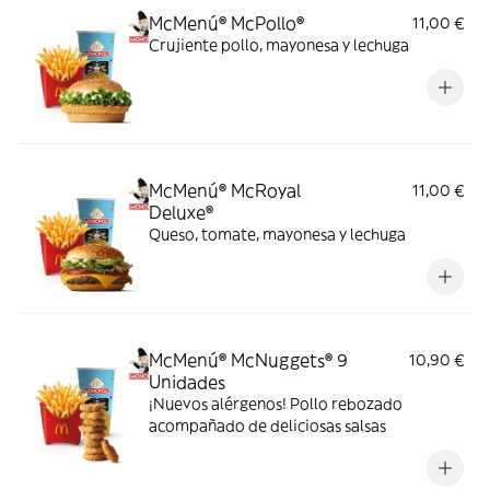
McMenú® McPollo®
11,00 €
Crujiente pollo, mayonesa y lechuga
McMenú® McRoyal
11,00 €
Deluxe®
Queso, tomate, mayonesa y lechuga
McMenú® McNuggets® 9
10,90 €
Unidades
¡Nuevos alérgenos! Pollo rebozado
acompañado de deliciosas salsas