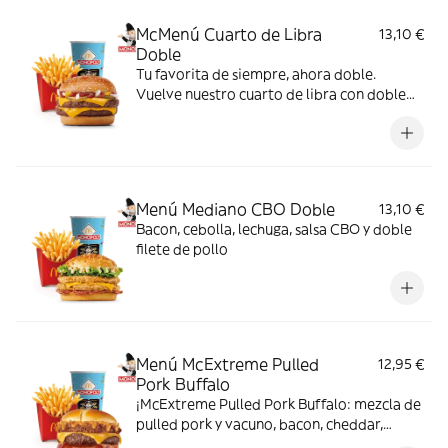
McMenú Cuarto de Libra
13,10 €
Doble
Tu favorita de siempre, ahora doble.
Vuelve nuestro cuarto de libra con doble
de su jugosa carne 100% vacuno, queso
cheddar, pepinillo, cebolla en tiras, kétchup
y mostaza.
Menú Mediano CBO Doble
13,10 €
Bacon, cebolla, lechuga, salsa CBO y doble
filete de pollo
Menú McExtreme Pulled
12,95 €
Pork Buffalo
¡McExtreme Pulled Pork Buffalo: mezcla de
pulled pork y vacuno, bacon, cheddar,
cebolla frita y salsa Buffalo. Sabor bestial