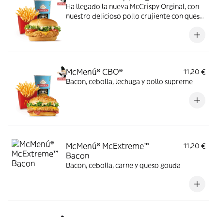
Ha llegado la nueva McCrispy Orginal, con
nuestro delicioso pollo crujiente con queso
cheddar, acompañada de la exquisita salsa
original, crujiente lechuga y tomate fresco.
McMenú® CBO®
11,20 €
Bacon, cebolla, lechuga y pollo supreme
McMenú® McExtreme™
11,20 €
Bacon
Bacon, cebolla, carne y queso gouda