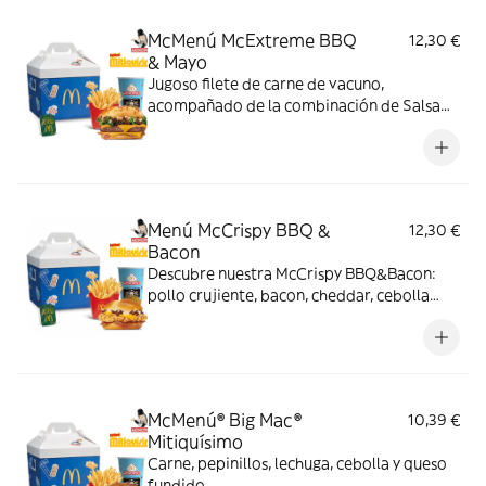
McMenú McExtreme BBQ
12,30 €
& Mayo
Jugoso filete de carne de vacuno,
acompañado de la combinación de Salsa
Western BBQ con mayonesa, cebolla crispy,
doble de cheddar, lechuga fresca y tiras de
bacon, todo ello envuelto en un irresistible
pan con bites de bacon.
Menú McCrispy BBQ &
12,30 €
Bacon
Descubre nuestra McCrispy BBQ&Bacon:
pollo crujiente, bacon, cheddar, cebolla
fresca y salsa BBQ-mayonesa en pan de
harina de trigo con copos de patata. ¡Sabor
irresistible!
McMenú® Big Mac®
10,39 €
Mitiquísimo
Carne, pepinillos, lechuga, cebolla y queso
fundido