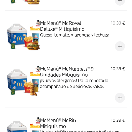
McMenú® McRoyal
10,39 €
Deluxe® Mitiquísimo
Queso, tomate, mayonesa y lechuga
McMenú® McNuggets® 9
10,39 €
Unidades Mitiquísimo
¡Nuevos alérgenos! Pollo rebozado
acompañado de deliciosas salsas
McMenú® McRib
10,39 €
Mitiquísimo