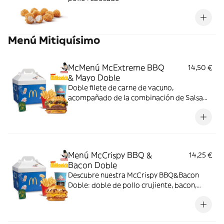
Menú Mitiquísimo
McMenú McExtreme BBQ
14,50 €
& Mayo Doble
Doble filete de carne de vacuno,
acompañado de la combinación de Salsa
Western BBQ con mayonesa, cebolla crispy,
doble de cheddar, lechuga fresca y tiras de
bacon, todo ello envuelto en un irresistible
pan con bites de bacon.
Menú McCrispy BBQ &
14,25 €
Bacon Doble
Descubre nuestra McCrispy BBQ&Bacon
Doble: doble de pollo crujiente, bacon,
cheddar, cebolla fresca y salsa BBQ-
mayonesa en pan de harina de trigo con
copos de patata. ¡Sabor irresistible!