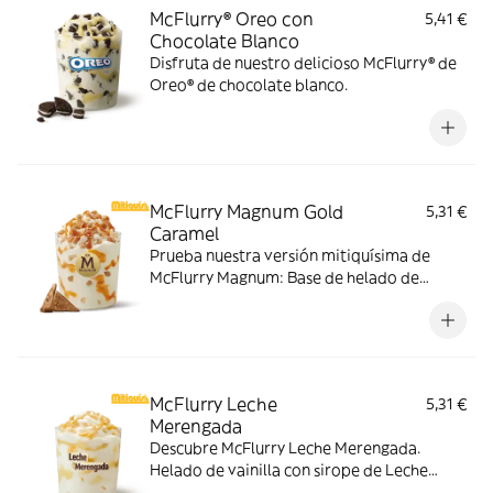
McFlurry® Oreo con
5,41 €
Chocolate Blanco
Disfruta de nuestro delicioso McFlurry® de
Oreo® de chocolate blanco.
McFlurry Magnum Gold
5,31 €
Caramel
Prueba nuestra versión mitiquísima de
McFlurry Magnum: Base de helado de
vainilla con Magnum Gold Caramel:
Topping triturado de galleta con perlas y
cubos de caramelo con nuestro delicioso
sirope de caramelo
McFlurry Leche
5,31 €
Merengada
Descubre McFlurry Leche Merengada.
Helado de vainilla con sirope de Leche
Meregada y trocitos de barquillo. Pídelo