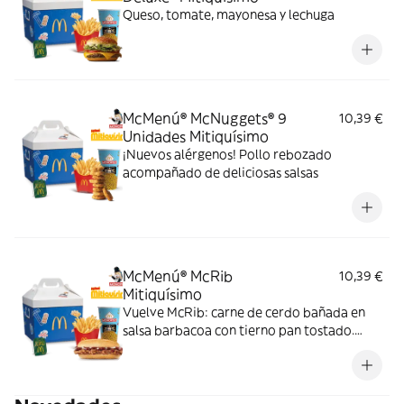
Queso, tomate, mayonesa y lechuga
McMenú® McNuggets® 9
10,39 €
Unidades Mitiquísimo
¡Nuevos alérgenos! Pollo rebozado
acompañado de deliciosas salsas
McMenú® McRib
10,39 €
Mitiquísimo
Vuelve McRib: carne de cerdo bañada en
salsa barbacoa con tierno pan tostado.
Elígela en tu McMenú mitiquísimo por
tiempo limitado