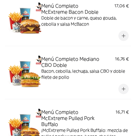
Menú Completo
17,06 €
McExtreme Bacon Doble
Doble de bacon y carne, queso gouda,
cebolla y salsa McBacon
Menú Completo Mediano
16,76 €
CBO Doble
Bacon, cebolla, lechuga, salsa CBO y doble
filete de pollo
Menú Completo
16,71 €
McExtreme Pulled Pork
Buffalo
¡McExtreme Pulled Pork Buffalo: mezcla de