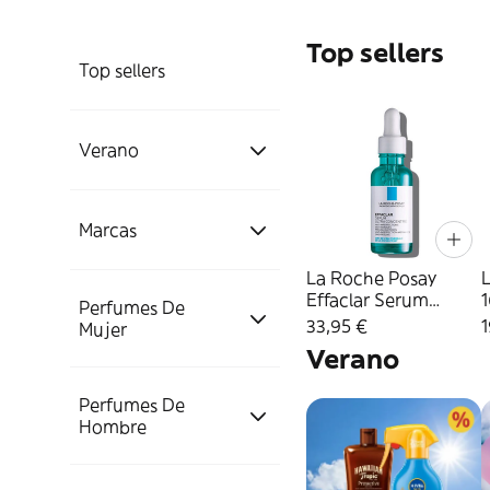
Top sellers
Top sellers
Verano
Solares y
Marcas
Bronceadores
La Roche Posay
L
Effaclar Serum
Perfumes De
L'OREAL PARIS
5013433 30Ml
Hidratación y Brumas
Esencial para Verano
33,95 €
1
Mujer
Verano
Cabello L'Oreal Paris
GARNIER
Favoritos
Perfumes De
Eau De Parfum Mujer
Hombre
Rostro L'Oreal Paris
Cabello Garnier
NIVEA
Eau De Toilette Mujer
EDP Mujer