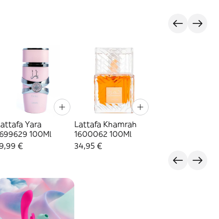
attafa Yara
Lattafa Khamrah
1699629 100Ml
1600062 100Ml
9,99 €
34,95 €