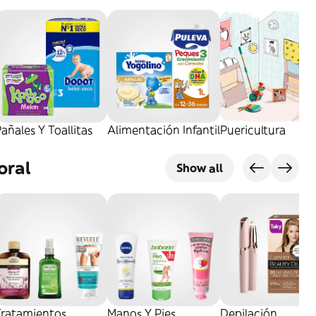
añales Y Toallitas
Alimentación Infantil
Puericultura
oral
Show all
Tratamientos
Manos Y Pies
Depilación