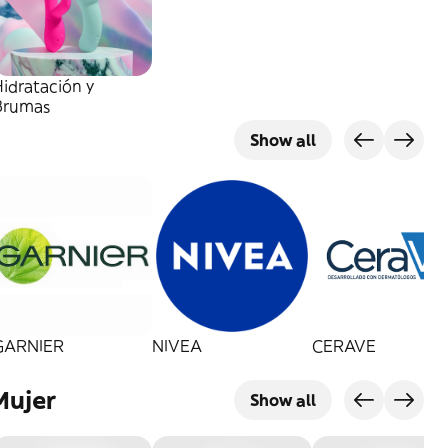
idratación y
Brumas
Show all
GARNIER
NIVEA
CERAVE
Mujer
Show all