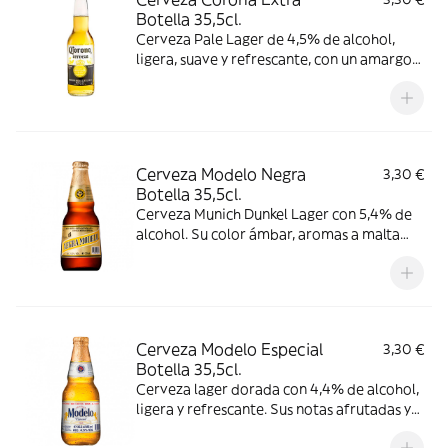
Botella 35,5cl.
Cerveza Pale Lager de 4,5% de alcohol,
ligera, suave y refrescante, con un amargor
sutil y un sabor dulce afrutado con toque a
cereal. Consumir entre 3-6 °C.
Cerveza Modelo Negra
3,30 €
Botella 35,5cl.
Cerveza Munich Dunkel Lager con 5,4% de
alcohol. Su color ámbar, aromas a malta
oscura, caramelo y frutas rojas destacan su
perfil afrutado y maltoso. Consumir entre
3-6 °C.
Cerveza Modelo Especial
3,30 €
Botella 35,5cl.
Cerveza lager dorada con 4,4% de alcohol,
ligera y refrescante. Sus notas afrutadas y
de cereal tostado ofrecen un balance