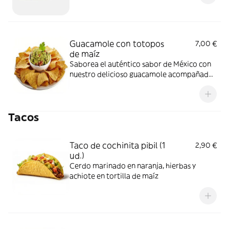
Guacamole con totopos
7,00 €
de maíz
Saborea el auténtico sabor de México con
nuestro delicioso guacamole acompañado
de crujientes de totopos de maíz
Tacos
Taco de cochinita pibil (1
2,90 €
ud.)
Cerdo marinado en naranja, hierbas y
achiote en tortilla de maíz