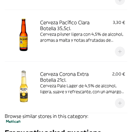
perfecto entre malta y lúpulo.
Cerveza Pacífico Clara
3,30 €
Botella 35,5cl.
Cerveza pilsner ligera con 4,5% de alcohol,
aromas a malta y notas afrutadas de
manzana roja y plátano, con un amargor
bajo. Consumir entre 3-6 °C.
Cerveza Corona Extra
2,00 €
Botella 21cl.
Cerveza Pale Lager de 4,5% de alcohol,
ligera, suave y refrescante, con un amargor
sutil y un sabor dulce afrutado con toque a
cereal. Consumir entre 3-6 °C.
Browse similar stores in this category:
Mexican