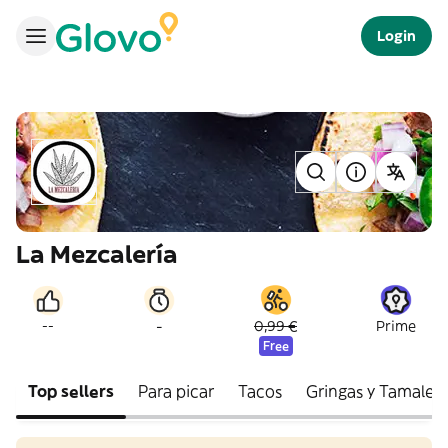
Login
La Mezcalería
-
--
0,99 €
Prime
Free
Top sellers
Para picar
Tacos
Gringas y Tamales