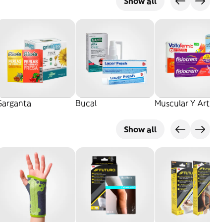
Show all
Garganta
Bucal
Muscular Y Articu
Show all