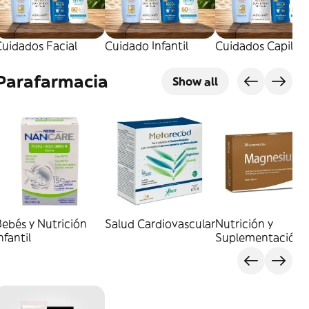
uidados Facial
Cuidado Infantil
Cuidados Capilare
Parafarmacia
Show all
ebés y Nutrición
Salud Cardiovascular
Nutrición y
nfantil
Suplementación
General