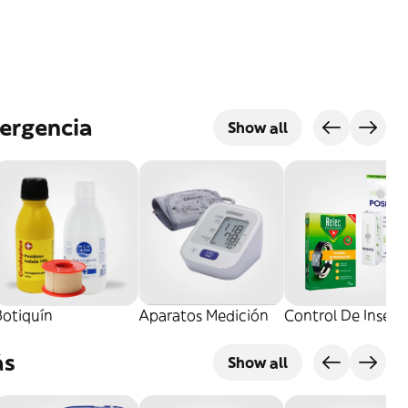
ergencia
Show all
Botiquín
Aparatos Medición
Control De Insect
ás
Show all