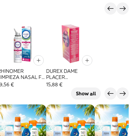
RHINOMER
DUREX DAME
LIMPIEZA NASAL F-
PLACER
3 NEBULIZADOR
PRESERVATIVOS 12
9,56 €
15,88 €
200 ML
UNIDADES
Show all