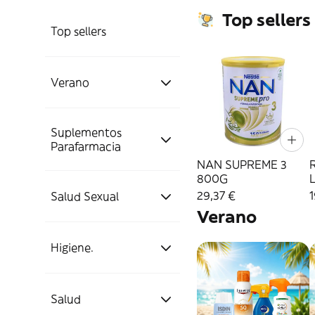
Top sellers
Top sellers
Verano
Suplementos
Cuidados Corporal
Parafarmacia
NAN SUPREME 3
800G
Cuidados Facial
Corporal
Salud Digestiva
29,37 €
1
Salud Sexual
Verano
Cuidado Infantil
Facial Parafarmacia
Bebés y Nutrición
Salud Digestiva!
Protección
Higiene.
Infantil
Cuidados Capilares
Infantiles
Lubricantes Y
Cuidado Dental
Preservativos
Salud
Bebés y Nutrición
Salud Cardiovascular
Juguetes
Y Bucal