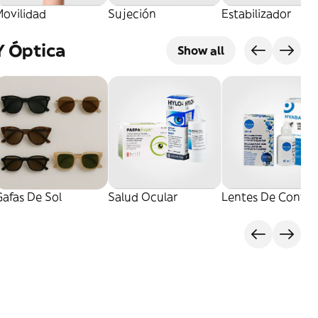
Movilidad
Sujeción
Estabilizador
Y Óptica
Show all
afas De Sol
Salud Ocular
Lentes De Contac