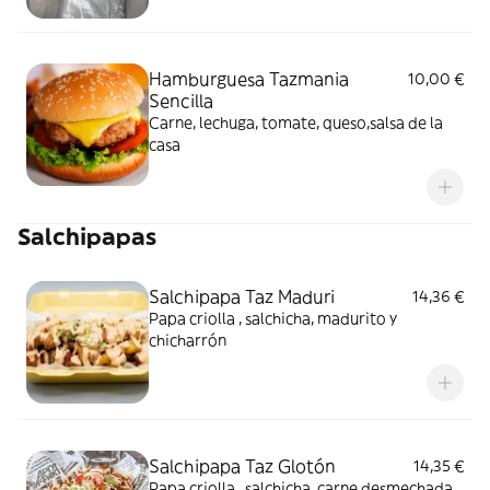
Hamburguesa Tazmania
10,00 €
Sencilla
Carne, lechuga, tomate, queso,salsa de la
casa
Salchipapas
Salchipapa Taz Maduri
14,36 €
Papa criolla , salchicha, madurito y
chicharrón
Salchipapa Taz Glotón
14,35 €
Papa criolla , salchicha, carne desmechada,