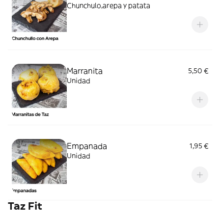
Chunchulo,arepa y patata
Marranita
5,50 €
Unidad
Empanada
1,95 €
Unidad
Taz Fit