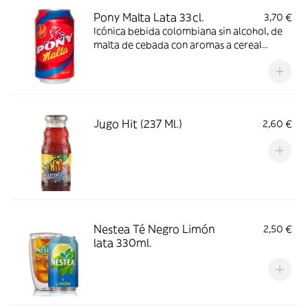
Pony Malta Lata 33cl.
3,70 €
Icónica bebida colombiana sin alcohol, de
malta de cebada con aromas a cereal
tostado, frutos secos, chocolate y café.
Refrescante y nutritiva.
Jugo Hit (237 Ml.)
2,60 €
Nestea Té Negro Limón
2,50 €
lata 330ml.