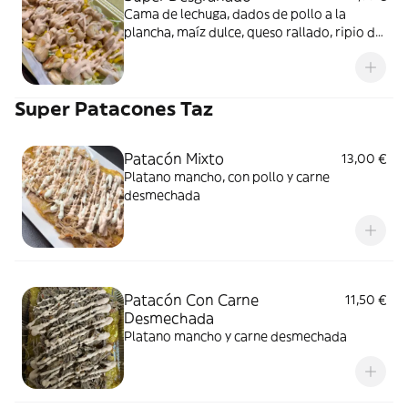
Cama de lechuga, dados de pollo a la
plancha, maíz dulce, queso rallado, ripio de
patatas chip y salsa de la casa y piña
Super Patacones Taz
Patacón Mixto
13,00 €
Platano mancho, con pollo y carne
desmechada
Patacón Con Carne
11,50 €
Desmechada
Platano mancho y carne desmechada