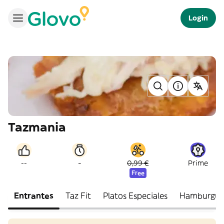
Login
Tazmania
-
--
0,99 €
Prime
Free
Entrantes
Taz Fit
Platos Especiales
Hamburgue