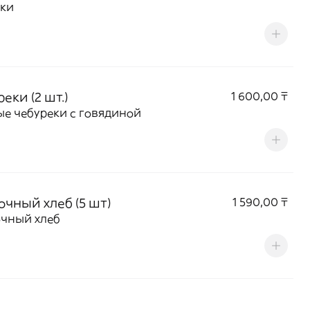
ики
еки (2 шт.)
1 600,00 ₸
е чебуреки с говядиной
очный хлеб (5 шт)
1 590,00 ₸
очный хлеб