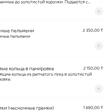
енные до золотистой корочки. Подаются с
м соусом. Отличный выбор для перекуса или
нения к напиткам.
ные пельмени
2 350,00 ₸
нные пельмени
вые кольца в панировке
2 150,00 ₸
ящие кольца из репчатого лука в золотистой
овке.
ики (чесночные гренки)
1 690,00 ₸