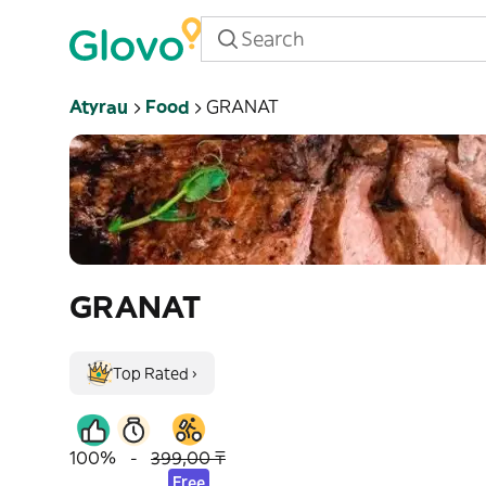
Atyrau
Food
GRANAT
GRANAT
Top Rated ›
100%
-
399,00 ₸
Free