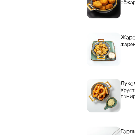
обжар
сырны
допол
Жаре
жаре
Луко
Хруст
панир
Гарл