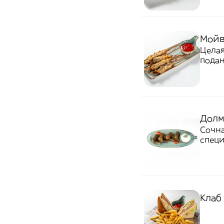
Мойв
Целая
подан
аппет
Долм
Сочна
спец
Клаб