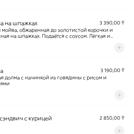
а на шпажках
3 390,00 ₸
 мойва, обжаренная до золотистой корочки и
ная на шпажках. Подаётся с соусом. Лёгкая и
итная закуска напиткам
а
3 190,00 ₸
я долма с начинкой из говядины с рисом и
иями
 сэндвич с курицей
2 850,00 ₸