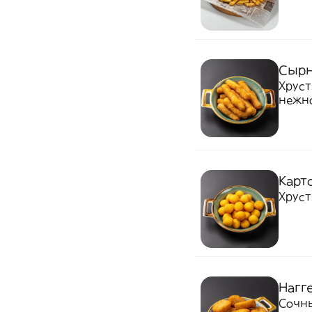
Сырн
Хруст
нежно
Подаю
закус
Карт
Хруст
Нагг
Сочны