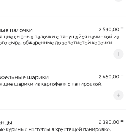
ые палочки
2 590,00 ₸
ящие сырные палочки с тянущейся начинкой из
го сыра, обжаренные до золотистой корочки.
тся с соусом. Горячая, ароматная и сытная
ка
офельные шарики
2 450,00 ₸
ящие шарики из картофеля с панировкой.
енцы
2 390,00 ₸
е куриные наггетсы в хрустящей панировке,