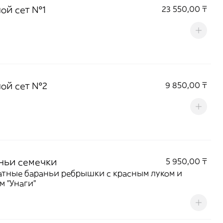
ой сет №1
23 550,00 ₸
ой сет №2
9 850,00 ₸
ньи семечки
5 950,00 ₸
тные бараньи ребрышки с красным луком и
м "Унаги"