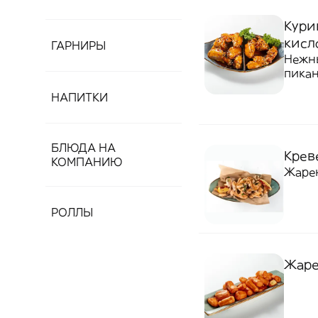
Кури
кисл
ГАРНИРЫ
Нежн
пикан
Посып
НАПИТКИ
закус
БЛЮДА НА
Крев
КОМПАНИЮ
Жарен
РОЛЛЫ
Жаре