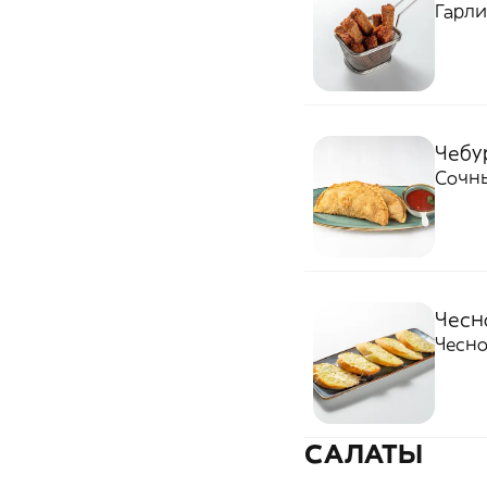
Гарл
Чебур
Сочны
Чесн
Чесн
САЛАТЫ