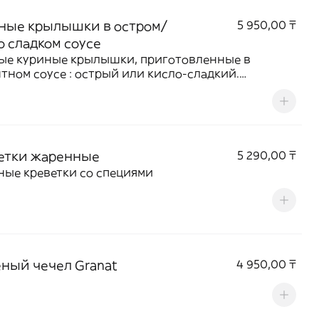
ные крылышки в остром/
5 950,00 ₸
о сладком соусе
ые куриные крылышки, приготовленные в
тном соусе : острый или кисло-сладкий.
аны кунжутом и украшены зеленью. Отличная
ка к напиткам или для дружеской компании.
етки жаренные
5 290,00 ₸
ые креветки со специями
ный чечел Granat
4 950,00 ₸