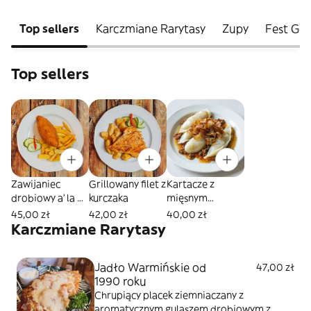
Top sellers
Karczmiane Rarytasy
Zupy
Fest Go
Top sellers
Zawijaniec
Grillowany filet z
Kartacze z
drobiowy a' la de
kurczaka
mięsnym
volay
farszem
45,00 zł
42,00 zł
40,00 zł
Karczmiane Rarytasy
Jadło Warmińskie od
47,00 zł
1990 roku
Chrupiący placek ziemniaczany z
aromatycznym gulaszem drobiowym z