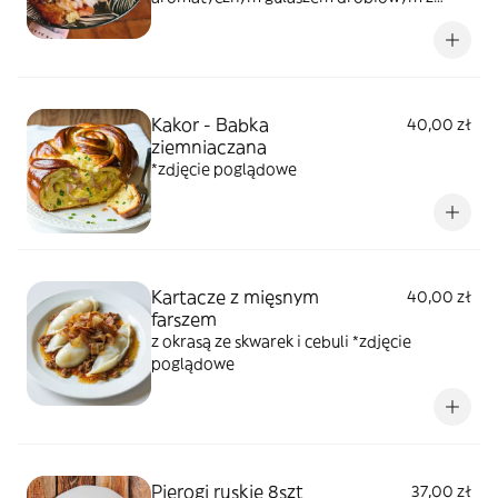
duszonymi warzywami zapiekany z serem
Kakor - Babka
40,00 zł
ziemniaczana
*zdjęcie poglądowe
Kartacze z mięsnym
40,00 zł
farszem
z okrasą ze skwarek i cebuli *zdjęcie
poglądowe
Pierogi ruskie 8szt
37,00 zł