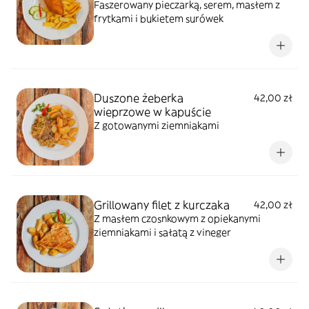
Faszerowany pieczarką, serem, masłem z
frytkami i bukietem surówek
Duszone żeberka
42,00 zł
wieprzowe w kapuście
Z gotowanymi ziemniakami
Grillowany filet z kurczaka
42,00 zł
Z masłem czosnkowym z opiekanymi
ziemniakami i sałatą z vineger