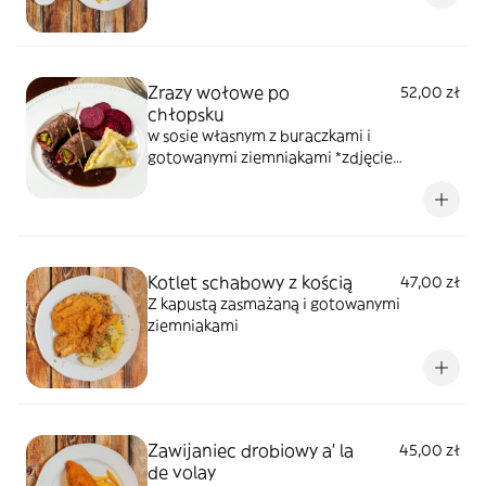
Zrazy wołowe po
52,00 zł
chłopsku
w sosie własnym z buraczkami i
gotowanymi ziemniakami *zdjęcie
poglądowe
Kotlet schabowy z kością
47,00 zł
Z kapustą zasmażaną i gotowanymi
ziemniakami
Zawijaniec drobiowy a' la
45,00 zł
de volay