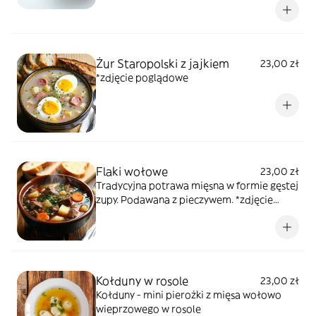
Żur Staropolski z jajkiem
23,00 zł
*zdjęcie poglądowe
Flaki wołowe
23,00 zł
Tradycyjna potrawa mięsna w formie gęstej
zupy. Podawana z pieczywem. *zdjęcie
poglądowe
Kołduny w rosole
23,00 zł
Kołduny - mini pierożki z mięsa wołowo
wieprzowego w rosole