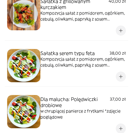
Sałatka z grillowanym
40,00 zł
kurczakiem
Kompozycja sałat z pomidorem, ogórkiem,
cebulą, oliwkami, papryką z sosem
jogurtowym
Sałatka serem typu feta
38,00 zł
Kompozycja sałat z pomidorem, ogórkiem,
cebulą, oliwkami, papryką z sosem
jogurtowym *zdjęcie poglądowe
Dla malucha: Polędwiczki
37,00 zł
drobiowe
w chrupiącej panierce z frytkami *zdjęcie
poglądowe