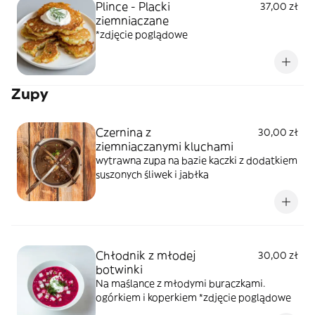
Plince - Placki
37,00 zł
ziemniaczane
*zdjęcie poglądowe
Zupy
Czernina z
30,00 zł
ziemniaczanymi kluchami
wytrawna zupa na bazie kaczki z dodatkiem
suszonych śliwek i jabłka
Chłodnik z młodej
30,00 zł
botwinki
Na maślance z młodymi buraczkami.
ogórkiem i koperkiem *zdjęcie poglądowe