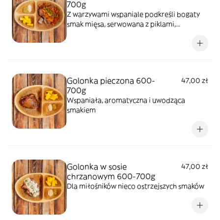
700g
Z warzywami wspaniale podkreśli bogaty
smak mięsa, serwowana z piklami,
chrzanem i musztardą
Golonka pieczona 600-
47,00 zł
700g
Wspaniała, aromatyczna i uwodząca
smakiem
Golonka w sosie
47,00 zł
chrzanowym 600-700g
Dla miłośników nieco ostrzejszych smaków