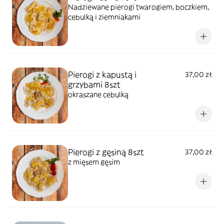
Nadziewane pierogi twarogiem, boczkiem,
cebulką i ziemniakami
Pierogi z kapustą i
37,00 zł
grzybami 8szt
okraszane cebulką
Pierogi z gęsiną 8szt
37,00 zł
z mięsem gęsim