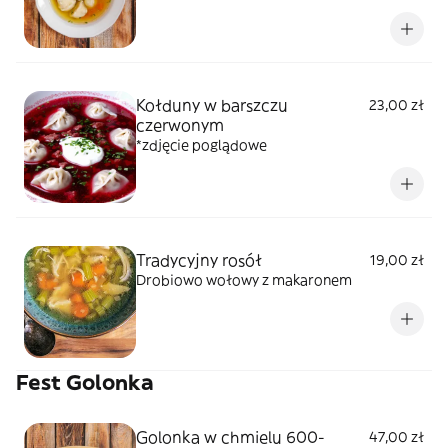
Kołduny w barszczu
23,00 zł
czerwonym
*zdjęcie poglądowe
Tradycyjny rosół
19,00 zł
Drobiowo wołowy z makaronem
Fest Golonka
Golonka w chmielu 600-
47,00 zł