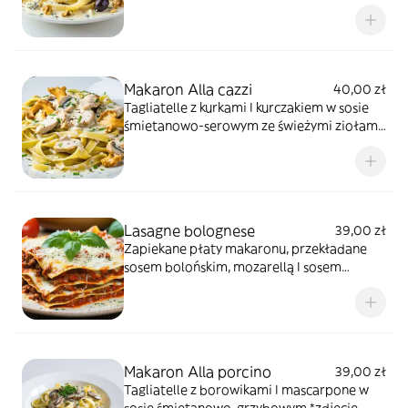
świeżymi ziołami, orzechami i parmezanem
*zdjęcie poglądowe
Makaron Alla cazzi
40,00 zł
Tagliatelle z kurkami I kurczakiem w sosie
śmietanowo-serowym ze świeżymi ziołami
*zdjęcie poglądowe
Lasagne bolognese
39,00 zł
Zapiekane płaty makaronu, przekładane
sosem bolońskim, mozarellą I sosem
pomidorowym, świeża bazylia *zdjęcie
poglądowe
Makaron Alla porcino
39,00 zł
Tagliatelle z borowikami I mascarpone w