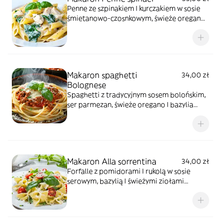
Penne ze szpinakiem I kurczakiem w sosie
śmietanowo-czosnkowym, świeże oregano I
bazylia *zdjęcie poglądowe
Makaron spaghetti
34,00 zł
Bolognese
Spaghetti z tradycyjnym sosem bolońskim,
ser parmezan, świeże oregano I bazylia
*zdjęcie poglądowe
Makaron Alla sorrentina
34,00 zł
Forfalle z pomidorami I rukolą w sosie
serowym, bazylią I świeżymi ziołami
*zdjęcie poglądowe