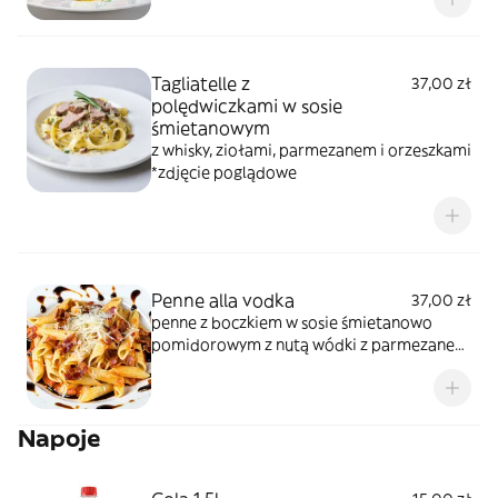
duszone na białym winie *zdjęcie
poglądowe
Tagliatelle z
37,00 zł
polędwiczkami w sosie
śmietanowym
z whisky, ziołami, parmezanem i orzeszkami
*zdjęcie poglądowe
Penne alla vodka
37,00 zł
penne z boczkiem w sosie śmietanowo
pomidorowym z nutą wódki z parmezanem
i sosem balsamicznym *zdjęcie poglądowe
Napoje