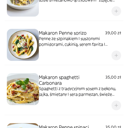
sosie śmietanowo-grzybowym *zdjęcie
poglądowe
Makaron Penne sorizo
39,00 zł
Penne ze szpinakiem I suszonymi
pomidorami, cukinią, serem favita I
parmezanem *zdjęcie poglądowe
Makaron spaghetti
35,00 zł
Carbonara
Spaghetti z tradycyjnym sosem z bekonu,
jajka, śmietany I sera parmezan, świeże
oregano I bazylia *zdjęcie poglądowe
Makaron Penne spinaci
35,00 zł