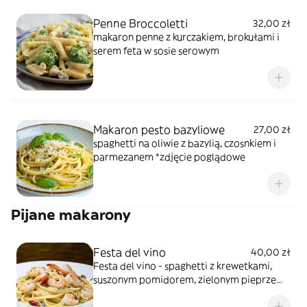
Penne Broccoletti
32,00 zł
makaron penne z kurczakiem, brokułami i
serem feta w sosie serowym
Makaron pesto bazyliowe
27,00 zł
spaghetti na oliwie z bazylią, czosnkiem i
parmezanem *zdjęcie poglądowe
Pijane makarony
Festa del vino
40,00 zł
Festa del vino - spaghetti z krewetkami,
suszonym pomidorem, zielonym pieprzem i
natką w sosie serowo- śmietanowym