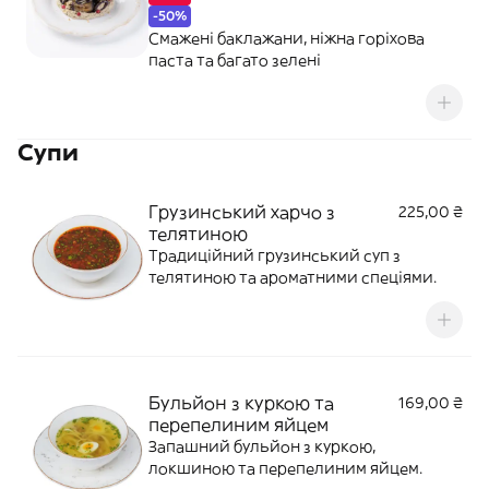
-50%
Смажені баклажани, ніжна горіхова
паста та багато зелені
Супи
Грузинський харчо з
225,00 ₴
телятиною
Традиційний грузинський суп з
телятиною та ароматними спеціями.
Бульйон з куркою та
169,00 ₴
перепелиним яйцем
Запашний бульйон з куркою,
локшиною та перепелиним яйцем.