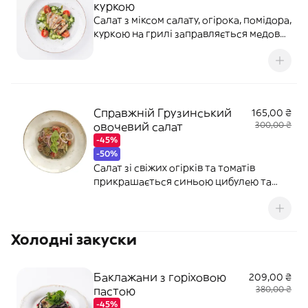
куркою
Салат з міксом салату, огірока, помідора,
куркою на грилі заправляється медово-
гірчичним соусом з додаванням кінзи
Справжній Грузинський
165,00 ₴
овочевий салат
300,00 ₴
-45%
-50%
Салат зі свіжих огірків та томатів
прикрашається синьою цибулею та
заправляється горіховим соусом
Холодні закуски
Баклажани з горіховою
209,00 ₴
пастою
380,00 ₴
-45%