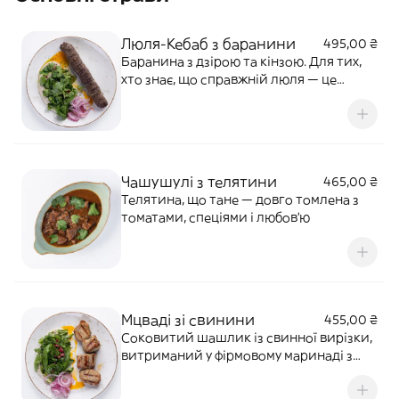
Люля-Кебаб з баранини
495,00 ₴
Баранина з дзірою та кінзою. Для тих,
хто знає, що справжній люля — це
баранина. Рекомендуємо додати
ткемалі
Чашушулі з телятини
465,00 ₴
Телятина, що тане — довго томлена з
томатами, спеціями і любов’ю
Мцваді зі свинини
455,00 ₴
Соковитий шашлик із свинної вирізки,
витриманий у фірмовому маринаді з
грузинських спецій. З крем-хумусом,
зеленню і гранатом