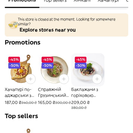
This store is closed at the moment. Looking for somewhere
similar?
Explore stores near you
Promotions
-45%
-45%
-45%
-50%
-50%
-50%
Хачапурі по-
Справжній
Баклажани з
аджарськи з
Грузинський
горіховою
беконом
овочевий
пастою
187,00 ₴
165,00 ₴
209,00 ₴
340,00 ₴
300,00 ₴
салат
380,00 ₴
Top sellers