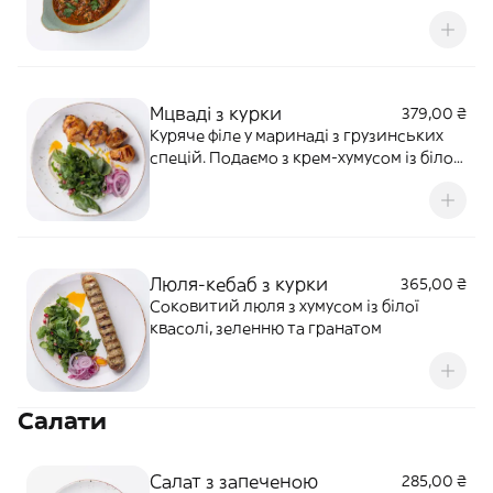
Сміливо беріть гарячий грузинський
хліб Пурі
Мцваді з курки
379,00 ₴
Куряче філе у маринаді з грузинських
спецій. Подаємо з крем-хумусом із білої
квасолі та зернами граната. Замовляй
пурі — він тут не зайвий
Люля-кебаб з курки
365,00 ₴
Соковитий люля з хумусом із білої
квасолі, зеленню та гранатом
Салати
Салат з запеченою
285,00 ₴