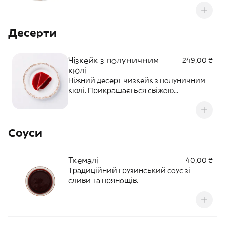
Десерти
Чізкейк з полуничним
249,00 ₴
кюлі
Ніжний десерт чизкейк з полуничним
кюлі. Прикрашається свіжою
полуницею.
Соуси
Ткемалі
40,00 ₴
Традиційний грузинський соус зі
сливи та прянощів.