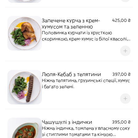
Запечене курча з крем-
425,00 ₴
хумусом та зеленню
Половинка курчати із хрусткою
скоринкою, крем-хумус із білої квасолі,
та зернами граната
Люля-Кебаб з телятини
397,00 ₴
Ніжна телятина, грузинські спеції, хумус
і багато зелені.
Чашушулі з індички
395,00 ₴
Ніжна індичка, томлена у власному соку
зі стиглими томатами та кінзою.