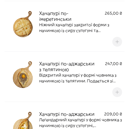
Хачапурі по-
265,00 ₴
імеретинськи
Ніжний хачапурі закритої форми з
начинкою із сиру сулугуні та
імеретинського сиру.
Хачапурі по-аджарськи
247,00 ₴
з телятиною
Відкритий хачапурі у формі човника з
начинкою із телятини. Подається зі
свіжим жовтком.
Хачапурі по-аджарськи
209,00 ₴
Легендарний хачапурі у формі човника з
начинкою із сиру сулугуні,