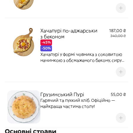
імеретинського сиру, вершкового
масла та свіжого жовтка.
Хачапурі по-аджарськи
187,00 ₴
з беконом
340,00 ₴
-45%
-50%
Хачапурі у формі човника з соковитою
начинкою з обсмаженого бекону, сиру
сулугуні, імеретинського сиру та
свіжого жовтка.
Грузинський Пурi
55,00 ₴
Гарячий та пухкий хліб. Офіційно —
найкраща частина столу!
Основні страви