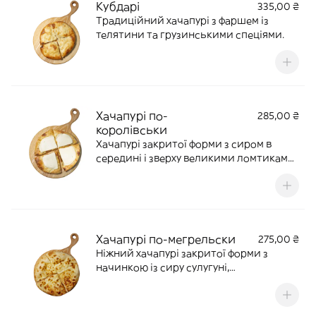
Кубдарі
335,00 ₴
Традиційний хачапурі з фаршем із
телятини та грузинськими спеціями.
Хачапурі по-
285,00 ₴
королівськи
Хачапурі закритої форми з сиром в
середині і зверху великими ломтиками
сулугуні
Хачапурі по-мегрельски
275,00 ₴
Ніжний хачапурі закритої форми з
начинкою із сиру сулугуні,
імеретинського сиру та сирною
скоринкою зверху.