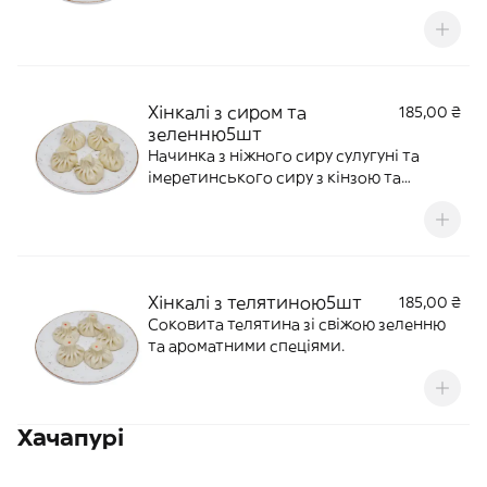
ароматними спеціями.
Хінкалі з сиром та
185,00 ₴
зеленню5шт
Начинка з ніжного сиру сулугуні та
імеретинського сиру з кінзою та
петрушкою.
Хінкалі з телятиною5шт
185,00 ₴
Соковита телятина зі свіжою зеленню
та ароматними спеціями.
Хачапурі