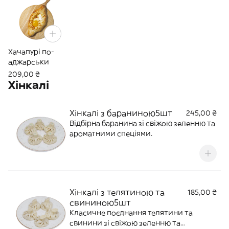
Хачапурі по-
аджарськи
209,00 ₴
Хінкалі
Хінкалі з бараниною5шт
245,00 ₴
Відбірна баранина зі свіжою зеленню та
ароматними спеціями.
Хінкалі з телятиною та
185,00 ₴
свининою5шт
Класичне поєднання телятини та
свинини зі свіжою зеленню та