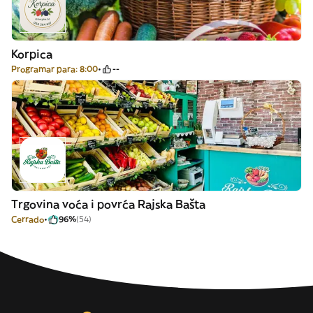
Korpica
Programar para: 8:00
--
Trgovina voća i povrća Rajska Bašta
Cerrado
96%
(54)