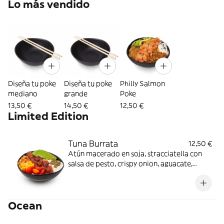
Lo más vendido
Diseña tu poke
Diseña tu poke
Philly Salmon
mediano
grande
Poke
13,50 €
14,50 €
12,50 €
Limited Edition
Tuna Burrata
12,50 €
Atún macerado en soja, stracciatella con
salsa de pesto, crispy onion, aguacate,
cherries, maíz y salsa Kimchi Cream.
Ocean