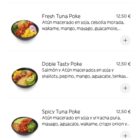
Fresh Tuna Poke
12,50 €
Atún macerado en soja, cebolla morada,
wakame, mango, masago, guacamole,
crunchy mix y nuestra salsa Tasty Oli ¡Aloha
summer!
Doble Tasty Poke
12,50 €
Salmón y Atún macerados en soja y
shallots, pepino, mango, aguacate, tenkasu,
alga nori y nuestra salsa Tasty Original
¡Atún y salmón x2!
Spicy Tuna Poke
12,50 €
Atún macerado en soja y sriracha pura,
masago, aguacate, wakame, crispy onion y
salsa Tasty Sriracha ¡Nuestra opción más
picante!