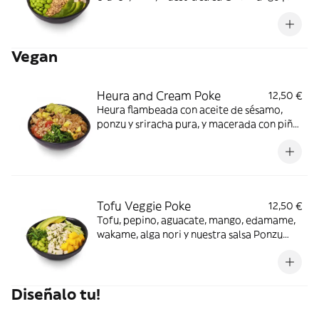
ligero toque picante!
Vegan
Heura and Cream Poke
12,50 €
Heura flambeada con aceite de sésamo,
ponzu y sriracha pura, y macerada con piña
y shallots. Cebolla caramelizada,
guacamole, wakame, tomates cherry,
crunchy mix y nuestra salsa Vegan Cream.
Tofu Veggie Poke
12,50 €
Tofu, pepino, aguacate, mango, edamame,
wakame, alga nori y nuestra salsa Ponzu
¡Aloha veganos!
Diseñalo tu!