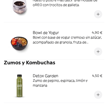
nuestro postre más tasty: una mousse de
oREO con trocitos de galleta.
Bowl de Yogur
4,90 €
Bowl con base de yogur cremoso sin azúcar,
acompañado de granola, fruta de
temporada a elegir y salsa a escoger entre
Nutella® o miel.
Zumos y Kombuchas
Detox Garden
4,50 €
Zumo de pepino, espinaca, limón y
manzana