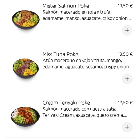
Mister Salmon Poke
13,50 €
Salmón macerado en soja y trufa,
edamame, mango, aguacate, crispy onion,
sésamo, y nuestra salsa Soy Cream ¡La trufa
nunca falla!
Miss Tuna Poke
13,50 €
Atún macerado en soja y trufa, mango,
edamame, aguacate, sésamo, crispy onion y
nuestra salsa Tasty Oli ¡Atún con trufa, la
mejor combinación!
Cream Teriyaki Poke
12,50 €
Salmón macerado con nuestra salsa
Teriyaki Cream, aguacate, queso crema,
edamame, crispy onion, sésamo y nuestra
salsa Soy Cream ¡La opción más asiática!