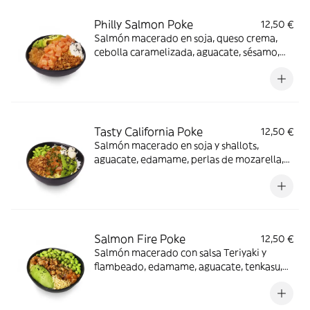
Philly Salmon Poke
12,50 €
Salmón macerado en soja, queso crema,
cebolla caramelizada, aguacate, sésamo,
crispy onion y nuestra salsa Tasty Original
¡Para los amantes del queso!
Tasty California Poke
12,50 €
Salmón macerado en soja y shallots,
aguacate, edamame, perlas de mozarella,
crispy onion, sésamo, alga nori, y nuestra
salsa Tasty Original ¡Este poke es un vicio!
Salmon Fire Poke
12,50 €
Salmón macerado con salsa Teriyaki y
flambeado, edamame, aguacate, tenkasu,
alga nori y nuestra salsa Original Trufada
¡Nuestro poke más hot!