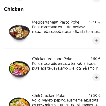
Chicken
Mediterranean Pesto Poke
12,50 €
Pollo macerado en pesto, perlas de
mozzarella, cebolla caramelizada, tomate
seco, aceitunas negras, sésamo y nuestra
salsa Tasty Sriracha. ¡Nuestro poke más
Mediterráneo!
Chicken Volcano Poke
12,50 €
Pollo macerado en salsa teriyaki, sriracha
pura, aceite de sésamo, shallots, sésamo, y
flambleado, edamame, cebolla morada,
aguacate, crunchy mix y nuestras salsas
Tasty Original y Teriyaki Tradicional
¿Preparado para chuparte los dedos?
Chili Chicken Poke
12,50 €
Pollo, mango, pepino, edamame, aguacate,
crunchy mix y nuestra salsa Chili Mango ¡Un