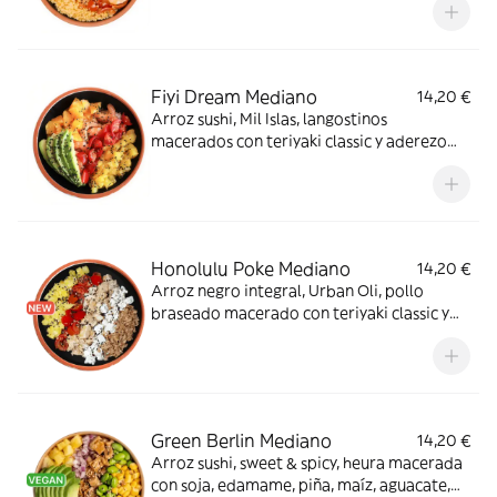
piparras. OMG!
Fiyi Dream Mediano
14,20 €
Arroz sushi, Mil Islas, langostinos
macerados con teriyaki classic y aderezo
cítrico, naranja, piña, tomate cherry,
aguacate, sésamo mix, albahaca y tajín. De
ensueño.
Honolulu Poke Mediano
14,20 €
Arroz negro integral, Urban Oli, pollo
braseado macerado con teriyaki classic y
aderezo cítrico, tomate cherry, piña, queso
feta, crispy onion y sésamo mix. ¡Te
encantará!
Green Berlin Mediano
14,20 €
Arroz sushi, sweet & spicy, heura macerada
con soja, edamame, piña, maíz, aguacate,