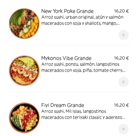
New York Poke Grande
16,20 €
Arroz sushi, urban original, atún y salmón
macerados con soja y shallots, mango,
pepino, tenkasu, aguacate y alga nori. Sí, el
viaje de tu vida.
Mykonos Vibe Grande
16,20 €
Arroz sushi, ponzu, salmón, langostinos
macerados con soja, piña, tomate cherry,
queso feta, tenkasu, aguacate y aceitunas &
piparras. OMG!
Fiyi Dream Grande
16,20 €
Arroz sushi, Mil Islas, langostinos
macerados con teriyaki classic y aderezo
cítrico, naranja, piña, tomate cherry,
aguacate, sésamo mix, albahaca y tajín. De
ensueño.