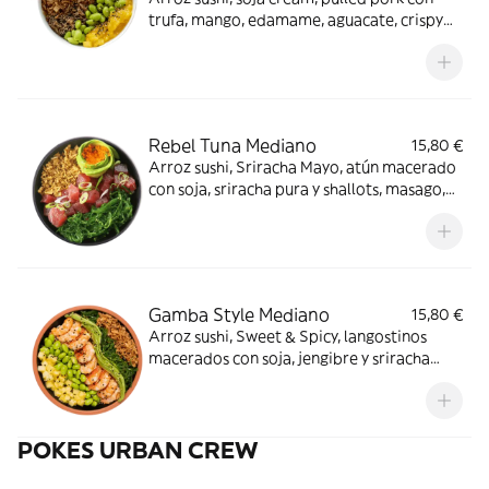
trufa, mango, edamame, aguacate, crispy
onion, sésamo mix y tajín. ¡Tienes que
probarlo!
Rebel Tuna Mediano
15,80 €
Arroz sushi, Sriracha Mayo, atún macerado
con soja, sriracha pura y shallots, masago,
wakame, aguacate y crispy onion. ¡Muy hot!
Gamba Style Mediano
15,80 €
Arroz sushi, Sweet & Spicy, langostinos
macerados con soja, jengibre y sriracha
pura, piña, edamame, cripsy onion,
wakame, aguacate y sésamo mix. Delicioso.
POKES URBAN CREW