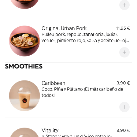
pimienta negra, huevo cocido y
naruto.Caliente y rico.
Original Urban Pork
11,95 €
Pulled pork, repollo, zanahoria, judías
verdes, pimiento rojo, salsa y aceite de soja,
shitake, aceite de sésamo, pasta de ajo,
pimienta negra, huevo cocido y naruto. Un
plato caliente perfecto.
SMOOTHIES
Caribbean
3,90 €
Coco, Piña y Plátano ¡El más caribeño de
todos!
Vitality
3,90 €
Plátano y Fresa, un clásico entre los