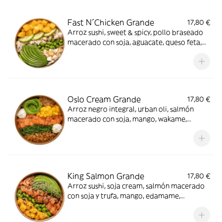
Fast N´Chicken Grande
17,80 €
Arroz sushi, sweet & spicy, pollo braseado
macerado con soja, aguacate, queso feta,
mango, edamame, shallots, pepino y
crunchy mix. Perfecto para cualquier día.
Oslo Cream Grande
17,80 €
Arroz negro integral, urban oli, salmón
macerado con soja, mango, wakame,
aguacate, queso crema, crispy onion y
cebolla caramelizada. Amor a primera
vista.
King Salmon Grande
17,80 €
Arroz sushi, soja cream, salmón macerado
con soja y trufa, mango, edamame,
aguacate, crispy onion y sésamo mix. ¡Digno
de la corona!