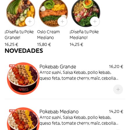
¡Diseña tu Poke
Oslo Cream
¡Diseña tu Poke
Grande!
Mediano
Mediano!
16,25 €
15,80 €
14,25 €
NOVEDADES
Pokebab Grande
16,20 €
Arroz sushi, Salsa Kebab, pollo kebab,
queso feta, tomate cherry, maíz, cebolla
morada y sésamo mix.¡El sabor que estabas
esperando!
Pokebab Mediano
14,20 €
Arroz sushi, Salsa Kebab, pollo kebab,
queso feta, tomate cherry, maíz, cebolla
morada y sésamo mix.¡El sabor que estabas