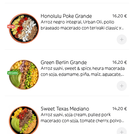
Honolulu Poke Grande
16,20 €
Arroz negro integral, Urban Oli, pollo
braseado macerado con teriyaki classic y
aderezo cítrico, tomate cherry, piña, queso
feta, crispy onion y sésamo mix. ¡Te
encantará!
Green Berlin Grande
16,20 €
Arroz sushi, sweet & spicy, heura macerada
con soja, edamame, piña, maíz, aguacate,
cebolla morada y sésamo mix. ¿Necesitas
algo más?
Sweet Texas Mediano
14,20 €
Arroz sushi, soja cream, pulled pork
macerado con soja, tomate cherry, polvo
de kikos, edamame, piña, aguacate y
sésamo mix. Cada bocado es único.