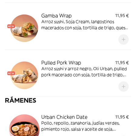
Gamba Wrap
11,95 €
Arroz sushi, Soja Cream, langostinos
macerados con soja, tortilla de trigo, queso
crema, wakame, mango, rúcula y crispy
onion. Enrolla la felicidad.
Pulled Pork Wrap
11,95 €
Arroz sushi y arroz negro, Oli Urban, pulled
pork macerado con soja, tortilla de trigo,
queso crema, maíz, queso feta, rúcula,
crispy onion y tajín. Lleno de sabor.
RÁMENES
Urban Chicken Date
11,95 €
Pollo, repollo, zanahoria, judías verdes,
pimiento rojo, salsa y aceite de soja,
shitake, aceite de sésamo, pasta de ajo,