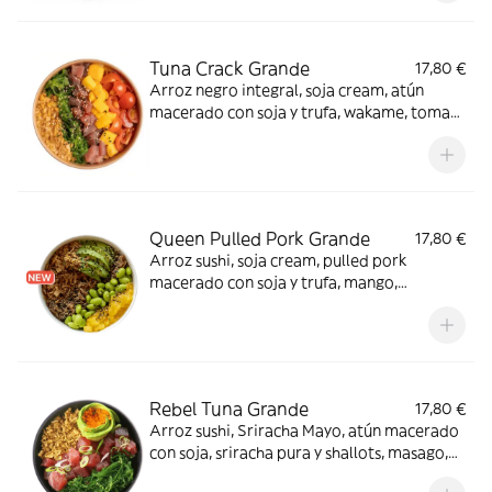
Tuna Crack Grande
17,80 €
Arroz negro integral, soja cream, atún
macerado con soja y trufa, wakame, tomate
cherry, mango, polvo de kikos y sésamo mix.
Irresistible.
Queen Pulled Pork Grande
17,80 €
Arroz sushi, soja cream, pulled pork
macerado con soja y trufa, mango,
edamame, aguacate, crispy onion, sésamo
mix y tajín. ¡Tienes que probarlo!
Rebel Tuna Grande
17,80 €
Arroz sushi, Sriracha Mayo, atún macerado
con soja, sriracha pura y shallots, masago,
wakame, aguacate y crispy onion. ¡Muy hot!