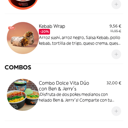
esperando!
Kebab Wrap
9,56 €
11,95 €
-20%
Arroz sushi, arroz negro, Salsa Kebab, pollo
kebab, tortilla de trigo, queso crema, queso
feta, tomate cherry, maíz, cebolla morada y
sésamo mix. ¡Todo el sabor del kebab, en
una versión más saludable!
COMBOS
Combo Dolce Vita Dúo
32,00 €
con Ben & Jerry´s
¡Disfruta de dos pokes medianos con
helado Ben & Jerry´s! Comparte con tu
persona favorita.