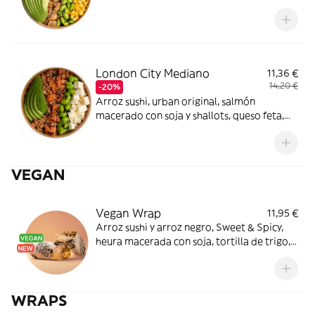
cebolla morada y sésamo mix. ¿Necesitas
algo más?
London City Mediano
11,36 €
14,20 €
-20%
Arroz sushi, urban original, salmón
macerado con soja y shallots, queso feta,
edamame, crispy onion, aguacate y alga
nori. ¡Nunca falla!
VEGAN
Vegan Wrap
11,95 €
Arroz sushi y arroz negro, Sweet & Spicy,
heura macerada con soja, tortilla de trigo,
maíz, piña, rúcula, crispy onion y tajín. Ideal
para ti.
WRAPS