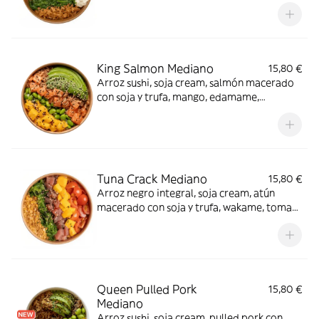
aguacate, queso crema, crispy onion y
cebolla caramelizada. Amor a primera
vista.
King Salmon Mediano
15,80 €
Arroz sushi, soja cream, salmón macerado
con soja y trufa, mango, edamame,
aguacate, crispy onion y sésamo mix. ¡Digno
de la corona!
Tuna Crack Mediano
15,80 €
Arroz negro integral, soja cream, atún
macerado con soja y trufa, wakame, tomate
cherry, mango, polvo de kikos y sésamo mix.
Irresistible.
Queen Pulled Pork
15,80 €
Mediano
Arroz sushi, soja cream, pulled pork con