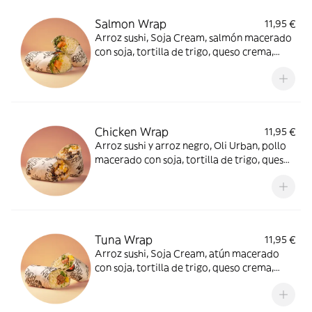
Salmon Wrap
11,95 €
Arroz sushi, Soja Cream, salmón macerado
con soja, tortilla de trigo, queso crema,
wakame, mango, rúcula y crispy onion. Ideal
para ti.
Chicken Wrap
11,95 €
Arroz sushi y arroz negro, Oli Urban, pollo
macerado con soja, tortilla de trigo, queso
crema, maíz, queso feta, rúcula, crispy
onion y tajín. Envuélvete de sabor.
Tuna Wrap
11,95 €
Arroz sushi, Soja Cream, atún macerado
con soja, tortilla de trigo, queso crema,
wakame, mango, rúcula y crispy onion.
Mordiscos únicos.