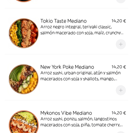
Tokio Taste Mediano
14,20 €
Arroz negro integral, teriyaki classic,
salmón macerado con soja, maíz, crunchy
mix, tomate cherry, wakame y sésamo mix.
Arigato.
New York Poke Mediano
14,20 €
Arroz sushi, urban original, atún y salmón
macerados con soja y shallots, mango,
pepino, tenkasu, aguacate y alga nori. Sí, el
viaje de tu vida.
Mykonos Vibe Mediano
14,20 €
Arroz sushi, ponzu, salmón, langostinos
macerados con soja, piña, tomate cherry,
queso feta, tenkasu, aguacate y aceitunas &