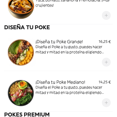
Yuca, boniato, zanahoria y remolacha. ¡Muy
crujientes!
DISEÑA TU POKE
¡Diseña tu Poke Grande!
16,25 €
Diseña el Poke a tu gusto, puedes hacer
mitad y mitad en la proteína eligiendo
hasta dos o si solo quieres una selecciónala
dos veces. ¡A por todo, Urbanita!
¡Diseña tu Poke Mediano!
14,25 €
Diseña el Poke a tu gusto, puedes hacer
mitad y mitad en la proteína eligiendo
hasta dos o si solo quieres una selecciónala
dos veces. ¡Vas a flipar!
POKES PREMIUM