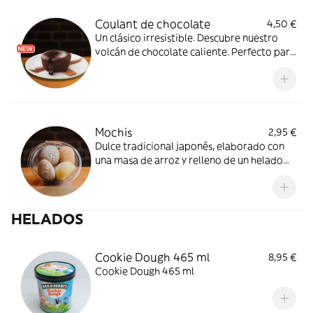
Coulant de chocolate
4,50 €
Un clásico irresistible. Descubre nuestro
volcán de chocolate caliente. Perfecto para
compartir (o no). 100% sin gluten y vegano.
Mochis
2,95 €
Dulce tradicional japonés, elaborado con
una masa de arroz y relleno de un helado
muy especial. Caramelo, lichi, chocolate
con avellanas, mango, té verde y limón. ¿Te
atreves a probarlo?
HELADOS
Cookie Dough 465 ml
8,95 €
Cookie Dough 465 ml