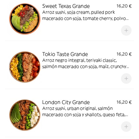
Sweet Texas Grande
16,20 €
Arroz sushi, soja cream, pulled pork
macerado con soja, tomate cherry, polvo
de kikos, edamame, piña, aguacate y
sésamo mix. Cada bocado es único.
Tokio Taste Grande
16,20 €
Arroz negro integral, teriyaki classic,
salmón macerado con soja, maíz, crunchy
mix, tomate cherry, wakame y sésamo mix.
Arigato.
London City Grande
16,20 €
Arroz sushi, urban original, salmón
macerado con soja y shallots, queso feta,
edamame, crispy onion, aguacate y alga
nori. ¡Nunca falla!