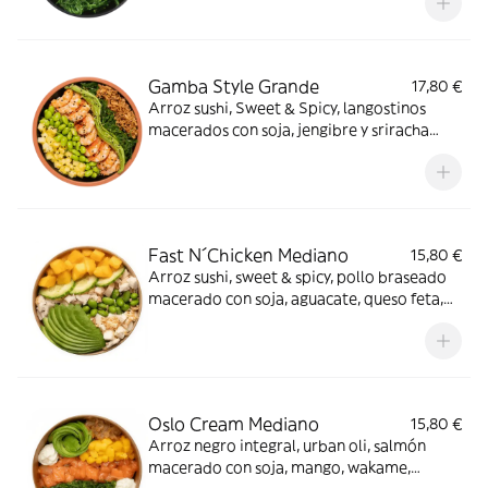
Gamba Style Grande
17,80 €
Arroz sushi, Sweet & Spicy, langostinos
macerados con soja, jengibre y sriracha
pura, piña, edamame, cripsy onion,
wakame, aguacate y sésamo mix. Delicioso.
Fast N´Chicken Mediano
15,80 €
Arroz sushi, sweet & spicy, pollo braseado
macerado con soja, aguacate, queso feta,
mango, edamame, shallots, pepino y
crunchy mix. Perfecto para cualquier día.
Oslo Cream Mediano
15,80 €
Arroz negro integral, urban oli, salmón
macerado con soja, mango, wakame,