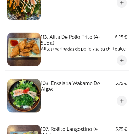
113. Alita De Pollo Frito (4-
6,25 €
5Uds.)
Alitas marinadas de pollo y salsa chili dulce
103. Ensalada Wakame De
5,75 €
Algas
107. Rollito Langostino (4
5,75 €