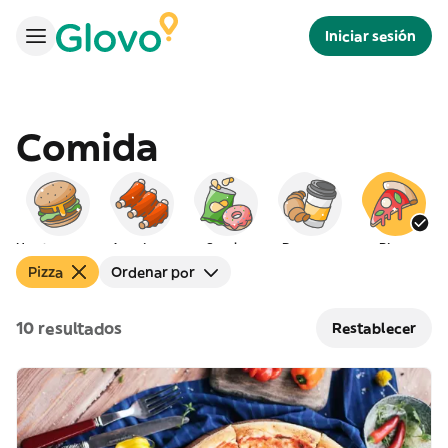
Iniciar sesión
Comida
Hamburguesas
Americana
Snacks
Desayuno
Pizza
Pizza
Ordenar por
10 resultados
Restablecer