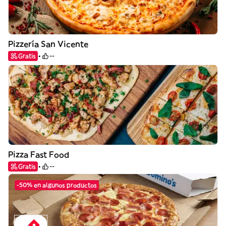
Pizzería San Vicente
Gratis
--
Pizza Fast Food
Gratis
--
-50% en algunos productos