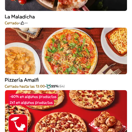
La Maladicha
Cerrado
--
Pizzería Amalfi
Cerrado hasta las 13:00
99%
(64)
-60% en algunos productos
2x1 en algunos productos