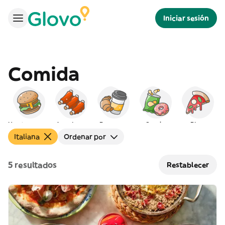
Iniciar sesión
Comida
Hamburguesas
Americana
Desayuno
Snacks
Pizza
Italiana
Ordenar por
5 resultados
Restablecer