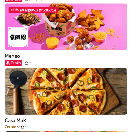
-60% en algunos productos
Meneo
Gratis
--
Casa Mak
Cerrado
--