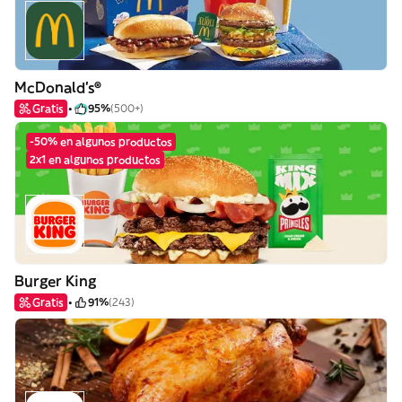
McDonald's®
Gratis
95%
(500+)
-50% en algunos productos
2x1 en algunos productos
Burger King
Gratis
91%
(243)