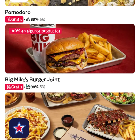
Pomodoro
Gratis
89%
(66)
-40% en algunos productos
Big Mike's Burger Joint
Gratis
98%
(53)