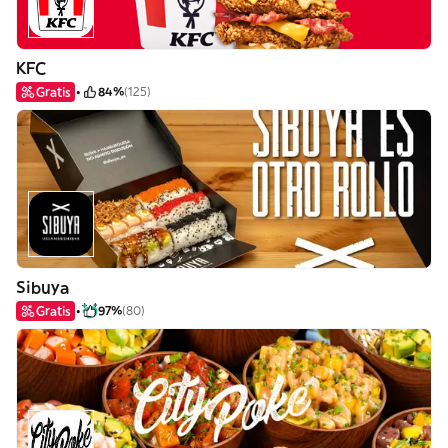
KFC
Gratis
84%
(125)
Sibuya
Gratis
97%
(80)