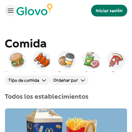
Iniciar sesión
Comida
Hamburguesas
Americana
Desayuno
Snacks
Pizza
Tipo de comida
Ordenar por
Todos los establecimientos