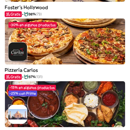
Foster's Hollywood
Gratis
98%
(73)
-30% en algunos productos
Pizzería Carlos
Gratis
97%
(131)
-15% en algunos productos
-25% con Prime