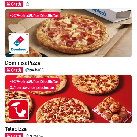
Gratis
--
-50% en algunos productos
Domino's Pizza
Gratis
94%
(62)
-60% en algunos productos
2x1 en algunos productos
Telepizza
Gratis
91%
(54)