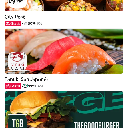
City Poké
Gratis
90%
(106)
Tanuki San Japonés
Gratis
99%
(148)