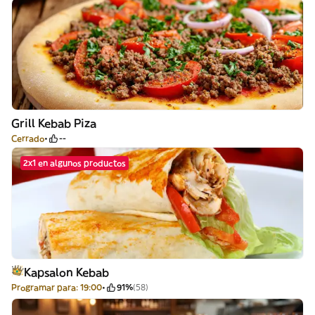
Grill Kebab Piza
Cerrado
--
2x1 en algunos productos
Kapsalon Kebab
Programar para: 19:00
91%
(58)