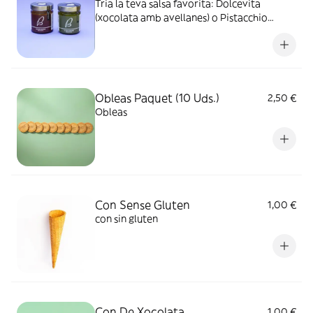
Tria la teva salsa favorita: Dolcevita
(xocolata amb avellanes) o Pistacchio
(festuc). Autèntiques salses italianes per
donar un toc deliciós als teus postres
Obleas Paquet (10 Uds.)
2,50 €
Obleas
Con Sense Gluten
1,00 €
con sin gluten
Con De Xocolata
1,00 €