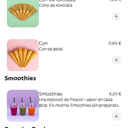
Cono de xoxolata
Con
0,60 €
Con de gelat
Smoothies
Smoothies
6,20 €
Una explosió de frescor i sabor en cada
glop. Els nostres Smoothies són preparats
amb una barreja deliciosa de fruites
naturals seleccionades i suc de poma