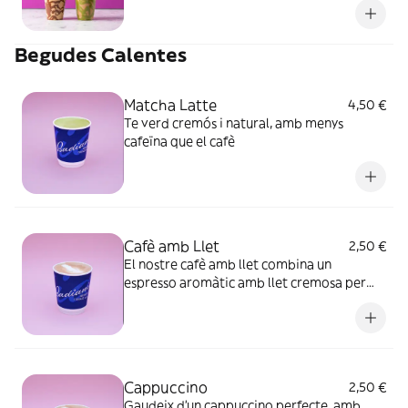
Begudes Calentes
Matcha Latte
4,50 €
Te verd cremós i natural, amb menys
cafeïna que el cafè
Cafè amb Llet
2,50 €
El nostre cafè amb llet combina un
espresso aromàtic amb llet cremosa per
oferir-te una beguda suau, equilibrada i
perfecta per començar el dia o gaudir en
qualsevol moment
Cappuccino
2,50 €
Gaudeix d’un cappuccino perfecte, amb