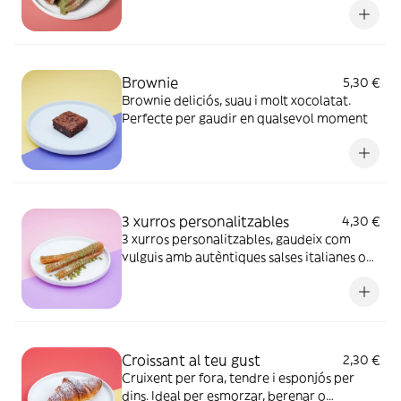
Brownie
5,30 €
Brownie deliciós, suau i molt xocolatat.
Perfecte per gaudir en qualsevol moment
3 xurros personalitzables
4,30 €
3 xurros personalitzables, gaudeix com
vulguis amb autèntiques salses italianes o
sense salsa.
Croissant al teu gust
2,30 €
Cruixent per fora, tendre i esponjós per
dins. Ideal per esmorzar, berenar o