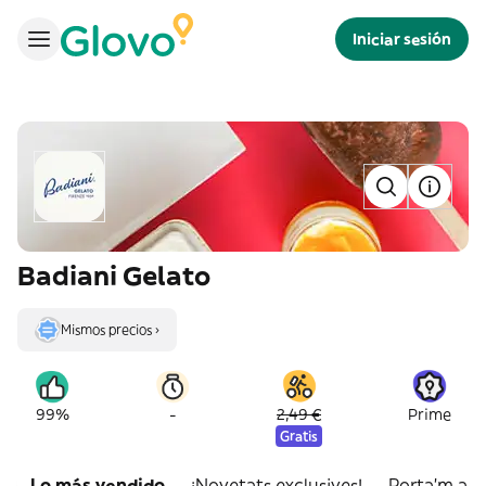
Iniciar sesión
Badiani Gelato
Mismos precios ›
-
99%
2,49 €
Prime
Gratis
Lo más vendido
¡Novetats exclusives!
Porta'm a C