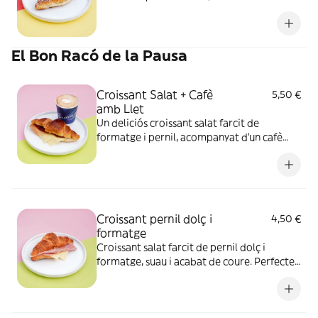
simplement per gaudir d’un moment
especial.
El Bon Racó de la Pausa
Croissant Salat + Cafè
5,50 €
amb Llet
Un deliciós croissant salat farcit de
formatge i pernil, acompanyat d’un cafè
amb llet per a començar el dia amb energia
Croissant pernil dolç i
4,50 €
formatge
Croissant salat farcit de pernil dolç i
formatge, suau i acabat de coure. Perfecte
per a qualsevol moment del dia