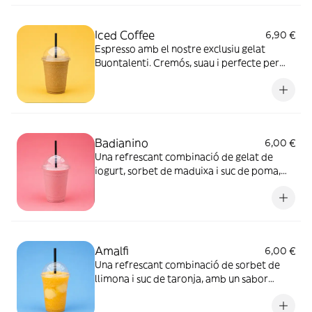
Iced Coffee
6,90 €
Espresso amb el nostre exclusiu gelat
Buontalenti. Cremós, suau i perfecte per
refrescar-te.
Badianino
6,00 €
Una refrescant combinació de gelat de
iogurt, sorbet de maduixa i suc de poma,
amb un sabor suau, afruitat i perfectament
equilibrat
Amalfi
6,00 €
Una refrescant combinació de sorbet de
llimona i suc de taronja, amb un sabor
cítric, intens i perfecte per a qualsevol
moment del dia