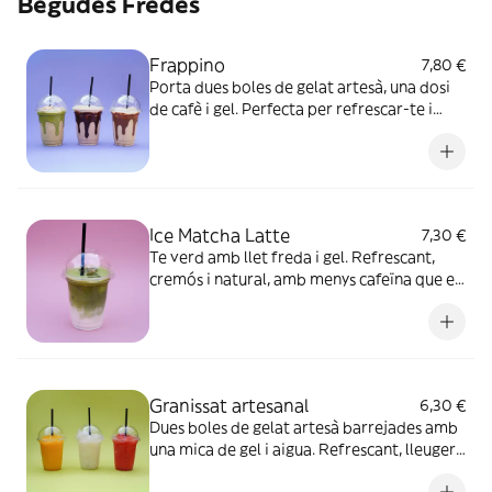
Begudes Fredes
Frappino
7,80 €
Porta dues boles de gelat artesà, una dosi
de cafè i gel. Perfecta per refrescar-te i
donar-te energia en qualsevol moment del
dia.
Ice Matcha Latte
7,30 €
Te verd amb llet freda i gel. Refrescant,
cremós i natural, amb menys cafeïna que el
cafè.
Granissat artesanal
6,30 €
Dues boles de gelat artesà barrejades amb
una mica de gel i aigua. Refrescant, lleuger i
ple de sabor. Tria el teu sabor preferit!