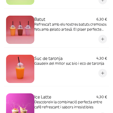
Batut
6,30 €
Refresca’t amb els nostres batuts cremosos
fets amb gelato artesà. El plaer perfecte
per a qualsevol moment del día
Suc de taronja
4,30 €
Gaudeix del millor suc bio i eco de taronja
Ice Latte
4,30 €
Descobreix la combinació perfecta entre
cafè refrescant i sabors irresistibles