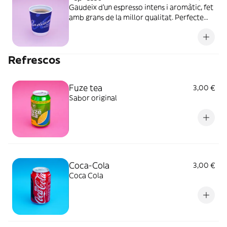
Gaudeix d’un espresso intens i aromàtic, fet
amb grans de la millor qualitat. Perfecte
per als amants del cafè que volen una
experiència autèntica a casa
Refrescos
Fuze tea
3,00 €
Sabor original
Coca-Cola
3,00 €
Coca Cola