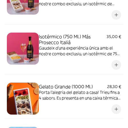
nostre combo exclusiu, un isotèrmic de
1000 ml., ple de gelat artesanal de la millor
qualitat, acompanyat d’una ampolla
d’autèntic prosecco Italià
Isotérmico (750 Ml.) Más
35,00 €
Prosecco Italià
Gaudeix d’una experiència única amb el
nostre combo exclusiu, un isotèrmic de 750
ml., ple de gelat artesanal de la millor
qualitat, acompanyat d’una ampolla
d’autèntic prosecco Italià
Gelato Grande (1000 Ml.)
28,30 €
Porta l'alegria del gelato a casa! Trieu fins a
4 sabors. Es presenta en una caixa tèrmica
compostable