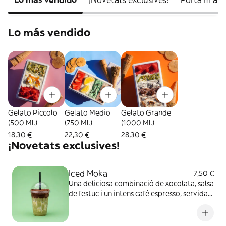
Lo más vendido
Gelato Piccolo
Gelato Medio
Gelato Grande
(500 Ml.)
(750 Ml.)
(1000 Ml.)
18,30 €
22,30 €
28,30 €
¡Novetats exclusives!
Iced Moka
7,50 €
Una deliciosa combinació de xocolata, salsa
de festuc i un intens cafè espresso, servida
ben freda per gaudir d'un sabor cremós,
dolç i ple de caràcter.