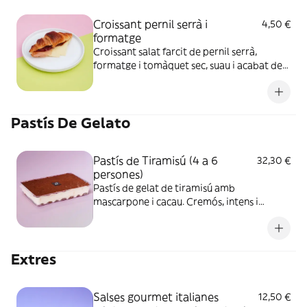
Croissant pernil serrà i
4,50 €
formatge
Croissant salat farcit de pernil serrà,
formatge i tomàquet sec, suau i acabat de
coure. Ideal per gaudir en qualsevol
moment del dia
Pastís De Gelato
Pastís de Tiramisú (4 a 6
32,30 €
persones)
Pastís de gelat de tiramisú amb
mascarpone i cacau. Cremós, intens i
perfecte per gaudir a casa. No conté
alcohol.
Extres
Salses gourmet italianes
12,50 €