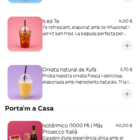
Iced Te
4,00 €
Te refrescant, elaborat amb te infusionat i
servit ben fred. La beguda perfecta per
refrescar-te en qualsevol moment del dia.
Orxata natural de Xufa
3,70 €
Proba nuestra orxata fresca i deliciosa,
elaborada amb ingredients naturals. Tria la
mida que s’adapti millor a tu: des d’un glop
refrescant fins a l’ampolla gran per
compartir
Porta'm a Casa
Isotérmico (1000 Ml.) Más
40,00 €
Prosecco Italià
Gaudeix d’una experiència única amb el