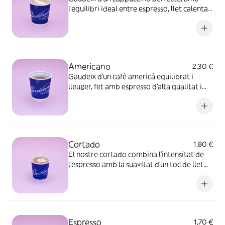
l’equilibri ideal entre espresso, llet calenta i
una delicada capa d’espuma
Americano
2,30 €
Gaudeix d’un cafè americà equilibrat i
lleuger, fet amb espresso d’alta qualitat i
aigua calenta per a un sabor suau però ple
d’aroma
Cortado
1,80 €
El nostre cortado combina l’intensitat de
l’espresso amb la suavitat d’un toc de llet
cremosa, creant una experiència
equilibrada i deliciosa
Espresso
1,70 €