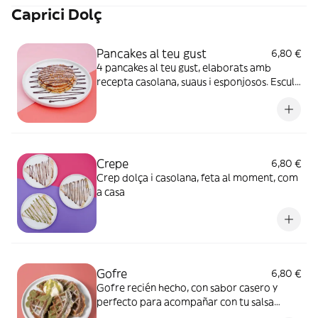
Caprici Dolç
Pancakes al teu gust
6,80 €
4 pancakes al teu gust, elaborats amb
recepta casolana, suaus i esponjosos. Escull
la teva salsa o gaudeix-ne sense
Crepe
6,80 €
Crep dolça i casolana, feta al moment, com
a casa
Gofre
6,80 €
Gofre recién hecho, con sabor casero y
perfecto para acompañar con tu salsa
preferida