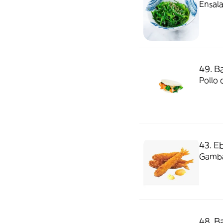
Ensala
49. Ba
Pollo 
43. Eb
Gamba
48. B