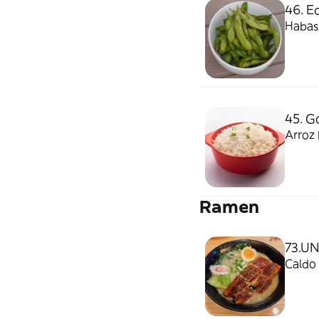
46. 
Habas 
45. G
Arroz
Ramen
73.U
Caldo 