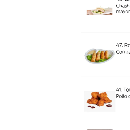
Chashu
mayone
47. Ro
Con za
41. To
Pollo 