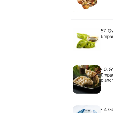
57. G
Empan
40. G
Empana
planc
42. 