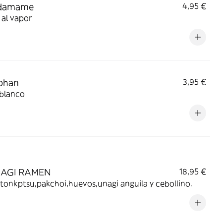
Edamame
4,95 €
al vapor
ohan
3,95 €
 blanco
NAGI RAMEN
18,95 €
tonkptsu,pakchoi,huevos,unagi anguila y cebollino.