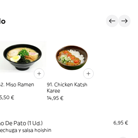
do
62. Miso Ramen
91. Chicken Katsh
Karee
5,50 €
14,95 €
ao De Pato (1 Ud.)
6,95 €
lechuga y salsa hoishin