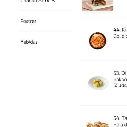
Chahan Arroces
Postres
44. K
Col p
Bebidas
53. D
Bakao 
(2 uds.
54. Ta
Bola d