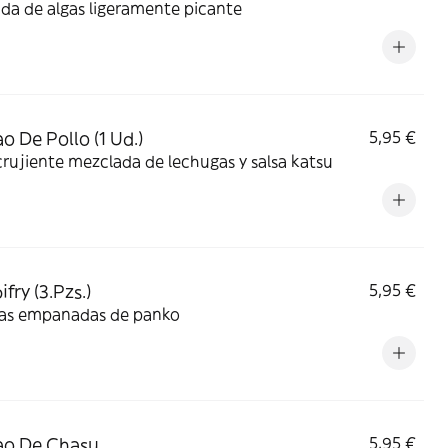
da de algas ligeramente picante
o De Pollo (1 Ud.)
5,95 €
crujiente mezclada de lechugas y salsa katsu
ifry (3.Pzs.)
5,95 €
s empanadas de panko
ao De Chasu
5,95 €