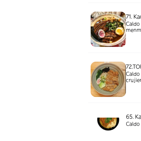
71. 
Caldo 
menma
72.T
Caldo
crujie
65. K
Caldo 