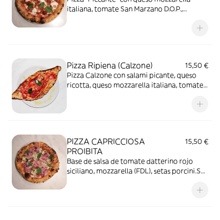
italiana, tomate San Marzano D.O.P.,
embutido spianata piccante, embutido
Nduja Calabrese, chips de Cebolla roja,
aceite de oliva y albahaca.
Pizza Ripiena (Calzone)
15,50 €
Pizza Calzone con salami picante, queso
ricotta, queso mozzarella italiana, tomate
San Marzano D.O.P.
PIZZA CAPRICCIOSA
15,50 €
PROIBITA
Base de salsa de tomate datterino rojo
siciliano, mozzarella (FDL), setas porcini.Se
completa con jamón cocido ahumada
Capitelli, alcachofas confitadas, tierra de
aceituna taggiasca.