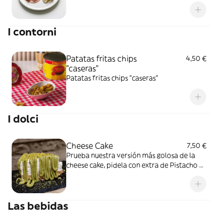
I contorni
Patatas fritas chips
4,50 €
"caseras"
Patatas fritas chips "caseras"
I dolci
Cheese Cake
7,50 €
Prueba nuestra versión más golosa de la
cheese cake, pidela con extra de Pistacho o
Nutella
Las bebidas