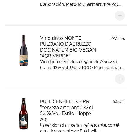
Elaboración: Metodo Charmart, 11% vol.
Uvas: 100% Glera
Vino tinto MONTE
22,50 €
PULCIANO D’ABRUZZO
DOC NATUM BIO VEGAN
“AGRIVERDE”
Vino tinto seco de la región de Abruzzo
(Italia) 13% vol. Uvas: 100% Montepulciano
d'Abruzzo
PULLICENHELL KBIRR
5,50 €
"cerveza artesanal" 33cl
5,2% Vol. Estilo: Hoppy
Ale
Lager dorada, ligera y refrescante, con el
alma irreverente de Pulcinella.