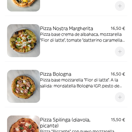
huevo y grana padano DOP.
Pizza Nostra Margherita
16,50 €
Pizza base crema de albahaca, mozzarella
“Fior di latte”, tomate “datterino caramella
BIO”. A la salida: tomate cherry semi seco
amarillos, stracciatella de Burrata,
mermelada de tomate San Marzano DOP.
Pizza Bologna
16,50 €
Pizza base mozzarella “Fior di latte”. A la
salida: mordatella Bologna IGP, pesto de
pistacho de Bronte DOP, questo ricota
km0, bordes recubiertos de pistachos y
albahaca.
Pizza Spilinga (diavola,
15,50 €
picante)
Pizza "Piccante" con queso mozzarella