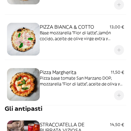
Ricotta km0 y chips de Grana Padano DOP
PIZZA BIANCA & COTTO
13,00 €
Base mozzarella “Fior di latte”, jamón
cocido, aceite de olive virge extra y
albahaca.
Pizza Margherita
11,50 €
Pizza base tomate San Marzano DOP,
mozzarella “Fior di latte”, aceite de oliva y
albahaca.
Gli antipasti
STRACCIATELLA DE
14,50 €
BURRATA VIZIOSA