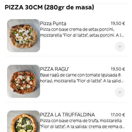
PIZZA 30CM (280gr de masa)
Pizza Punta
19,50 €
Pizza con base crema de setas porcini,
mozzarella “Fior di latte”, setas porcini. A la
salida: stracciatella de burrata, crema de
trufa negra, tomate cherry semi seco
amarillos y albahaca.
PIZZA RAGU'
19,50 €
Base ragù de carne con tomate (guisada 8
horas), mozzarella “Fior di latte”. A la salida:
Ricota km0, borde recubierto de una nube
Parmigiano Reggiano DOP 36 meses
(vacche brune) y Albahaca.
PIZZA LA TRUFFALDINA
17,00 €
Pizza con base crema de trufa, mozzarella
“Fior di latte”, A la salida: crema de yema de