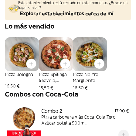
Este establecimiento está cerrado en este momento. ¿Buscas un
lugar similar?
Explorar establecimientos cerca de mí
Lo más vendido
Pizza Bologna
Pizza Spilinga
Pizza Nostra
(diavola,
Margherita
16,50 €
picante)
15,50 €
16,50 €
Combos con Coca-Cola
Combo 2
17,90 €
Pizza carbonara más Coca-Cola Zero
Azúcar botella 500ml.