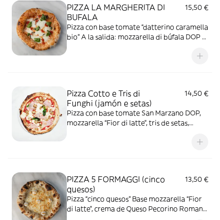
PIZZA LA MARGHERITA DI
15,50 €
BUFALA
Pizza con base tomate “datterino caramella
bio” A la salida: mozzarella di búfala DOP y
albahaca.
Pizza Cotto e Tris di
14,50 €
Funghi (jamón e setas)
Pizza con base tomate San Marzano DOP,
mozzarella “Fior di latte”, tris de setas,
jamón cocido, aceite de oliva y albahaca
PIZZA 5 FORMAGGI (cinco
13,50 €
quesos)
Pizza “cinco quesos” Base mozzarella “Fior
di latte”, crema de Queso Pecorino Romano
DOP, Gorgonzola DOP. A la salida: Queso