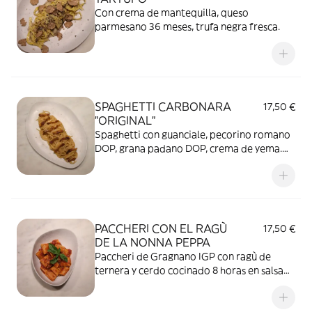
Con crema de mantequilla, queso
parmesano 36 meses, trufa negra fresca.
SPAGHETTI CARBONARA
17,50 €
"ORIGINAL"
Spaghetti con guanciale, pecorino romano
DOP, grana padano DOP, crema de yema.
Toque recomendado: EXTRA de trufa
negra fresca
PACCHERI CON EL RAGÙ
17,50 €
DE LA NONNA PEPPA
Paccheri de Gragnano IGP con ragù de
ternera y cerdo cocinado 8 horas en salsa
de tomate. Sugerencia del chef: EXTRA
ricotta fresca km 0