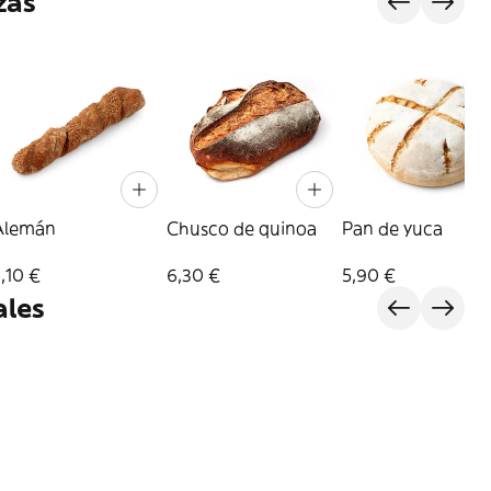
zas
Alemán
Chusco de quinoa
Pan de yuca
,10 €
6,30 €
5,90 €
ales