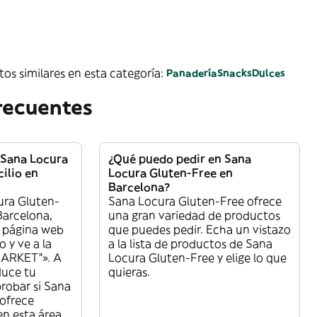
os similares en esta categoría:
Panadería
Snacks
Dulces
recuentes
 Sana Locura
¿Qué puedo pedir en Sana
ilio en
Locura Gluten-Free en
Barcelona?
ura Gluten-
Sana Locura Gluten-Free ofrece
Barcelona,
una gran variedad de productos
a página web
que puedes pedir. Echa un vistazo
 y ve a la
a la lista de productos de Sana
MARKET”». A
Locura Gluten-Free y elige lo que
duce tu
quieras.
robar si Sana
ofrece
en esta área