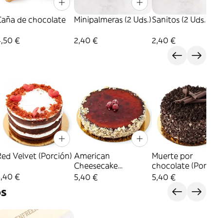
Caña de chocolate
Minipalmeras (2 Uds.)
Sanitos (2 Uds.)
4,50 €
2,40 €
2,40 €
ed Velvet (Porción)
American
Muerte por
Cheesecake
chocolate (Porció
(Porción)
5,40 €
5,40 €
5,40 €
s