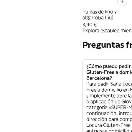
Pulgas de lino y
algarroba (5u)
3,90 €
Explora establecimient
Preguntas f
¿Cómo puedo pedir
Gluten-Free a domic
Barcelona?
Para pedir Sana Loc
Free a domicilio en 
simplemente abre l
o aplicación de Glovo
categoría «SUPER-
continuación, intro
dirección para comp
Locura Gluten-Free 
entrega a domicilio 