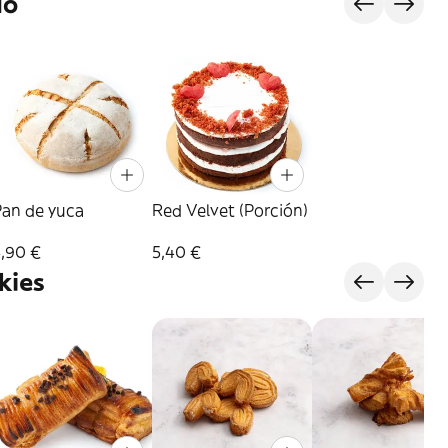
do
Pan de yuca
Red Velvet (Porción)
5,90 €
5,40 €
kies