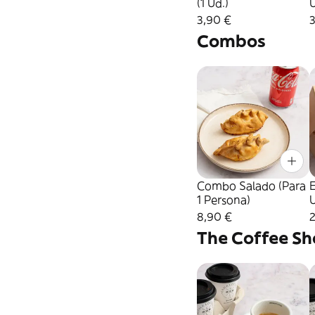
(1 Ud.)
U
3,90 €
Combos
Combo Salado (Para
1 Persona)
U
8,90 €
The Coffee S