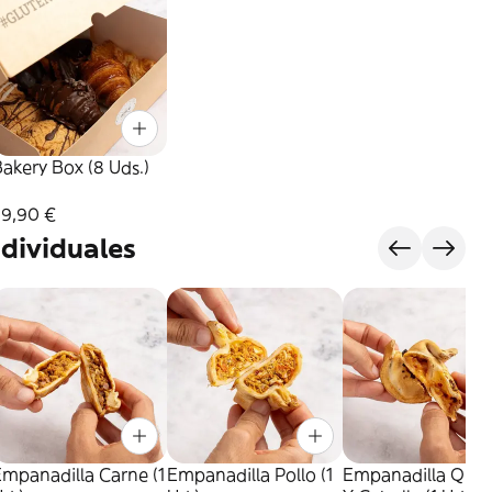
akery Box (8 Uds.)
29,90 €
dividuales
mpanadilla Carne (1
Empanadilla Pollo (1
Empanadilla Que