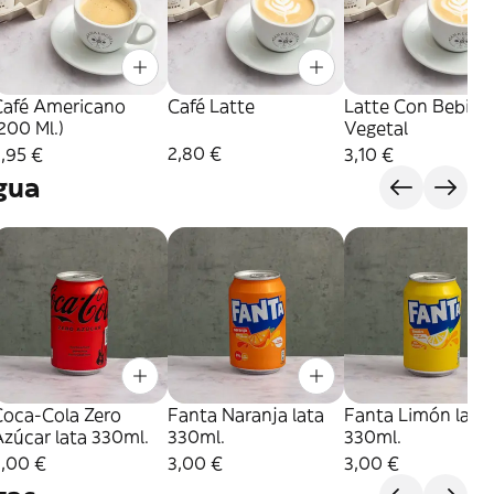
Café Americano
Café Latte
Latte Con Bebida
200 Ml.)
Vegetal
2,80 €
,95 €
3,10 €
gua
Coca-Cola Zero
Fanta Naranja lata
Fanta Limón lata
zúcar lata 330ml.
330ml.
330ml.
3,00 €
3,00 €
3,00 €