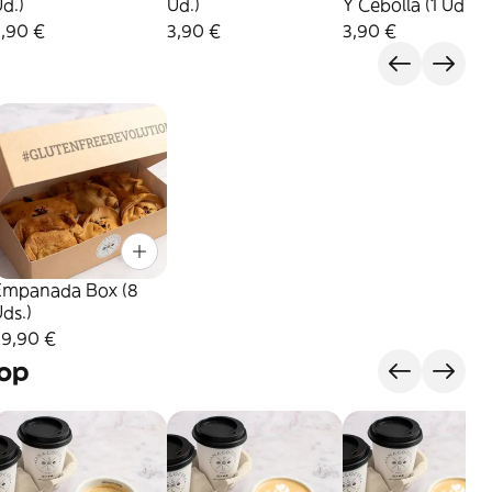
d.)
Ud.)
Y Cebolla (1 Ud.)
3,90 €
3,90 €
3,90 €
Empanada Box (8
ds.)
29,90 €
hop