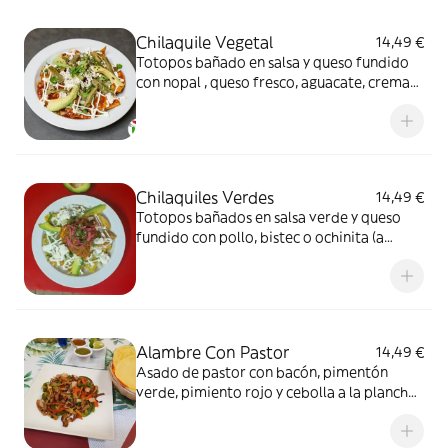
Chilaquile Vegetal
14,49 €
Totopos bañado en salsa y queso fundido
con nopal , queso fresco, aguacate, crema
agria y chile pasilla.
Chilaquiles Verdes
14,49 €
Totopos bañados en salsa verde y queso
fundido con pollo, bistec o ochinita (a
elección), queso fresco, aguacate, crema
agria, cebolla y cilantro.
Alambre Con Pastor
14,49 €
Asado de pastor con bacón, pimentón
verde, pimiento rojo y cebolla a la plancha
con queso acompañado con 4 tortillas.