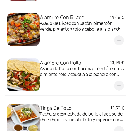
Alambre Con Bistec
14,49 €
Asado de bistec con bacón, pimentón
verde, pimentón rojo y cebolla a la plancha
con queso acompañado con 4 tortillas.
Alambre Con Pollo
13,99 €
Asado de Pollo con bacón, pimentón verde,
pimiento rojo y cebolla a la plancha con
queso acompañado con 4 tortillas.
Tinga De Pollo
13,59 €
Pechuga desmechada de pollo al adobo de
chile chipotle, tomate frito y especies con
aguacate, queso fresco, cebolla y cilantro