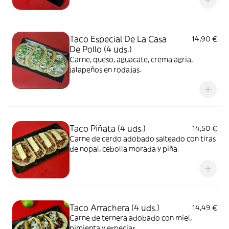
Taco Especial De La Casa
14,90 €
De Pollo (4 uds.)
Carne, queso, aguacate, crema agria,
jalapeños en rodajas.
Taco Piñata (4 uds.)
14,50 €
Carne de cerdo adobado salteado con tiras
de nopal, cebolla morada y piña.
Taco Arrachera (4 uds.)
14,49 €
Carne de ternera adobado con miel,
pimienta y especias.