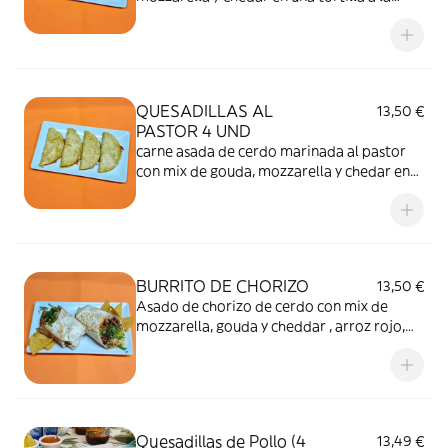
plancha. nota: se recomienda extras de
aguacate y jalapeños
QUESADILLAS AL
13,50 €
PASTOR 4 UND
carne asada de cerdo marinada al pastor
con mix de gouda, mozzarella y chedar en
una tortilla a la plancha nota: se
recomienda extras de jalapeños, piña y
aguacate
BURRITO DE CHORIZO
13,50 €
Asado de chorizo de cerdo con mix de
mozzarella, gouda y cheddar , arroz rojo,
frijoles negro, pico de gallo, lechuga
enrollado en una tortilla de trigo a la
plancha . Nota: se recomienda extras de
aguacate, jalapeños
Quesadillas de Pollo (4
13,49 €