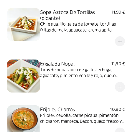
Sopa Azteca De Tortillas
11,99 €
(picante)
Chile guajillo, salsa de tomate, tortillas
fritas de maíz, aguacate, crema agria,
queso fresco y chile pasilla.
Ensalada Nopal
11,90 €
Tiras de nopal, pico de gallo, lechuga,
aguacate, pimiento verde y rojo, queso
fresco y aceite de oliva.
Frijoles Charros
10,90 €
Frijoles, cebolla, carne picada, pimentón,
chicharon, manteca, Bacon, queso fresco y
cilantro.