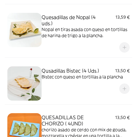
recomienda extras de: aguacate, crema
agria y jalapeños
Quesadillas de Nopal (4
13,59 €
uds.)
Nopal en tiras asada con queso en tortillas
de harina de trigo a la plancha.
Qusadillas Bistec (4 Uds.)
13,50 €
Bistec con queso en tortillas a la plancha
QUESADILLAS DE
13,50 €
CHORIZO ( 4UND)
chorizo asado de cerdo con mix de gouda,
mozzarella y chédar en una tortilla a la