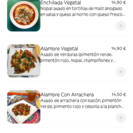
Enchilada Vegetal
14,90 €
Nopal asado en tortillas de maíz ahogado
en salsa y queso al horno con queso fresco y
chile pasilla.
Alambre Vegetal
14,90 €
Asado de verduras (pimentón verde,
pimentón rojo, nopal, champiñones y
espinacas) a la plancha con queso
acompañado con 4 tortillas.
Alambre Con Arrachera
14,50 €
Asado de arrachera con bacón, pimentón
verde, pimiento rojo y cebolla a la plancha
con queso acompañado con 4 tortillas.