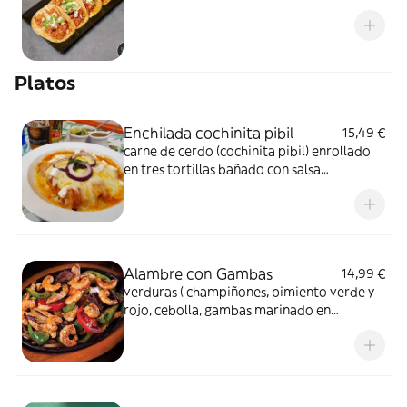
Platos
Enchilada cochinita pibil
15,49 €
carne de cerdo (cochinita pibil) enrollado
en tres tortillas bañado con salsa
roja/verde y horneada con mix de queso
gouda y chédar con queso fresco, cebolla
morada y cilantro
Alambre con Gambas
14,99 €
verduras ( champiñones, pimiento verde y
rojo, cebolla, gambas marinado en
mantequilla, ajo y chipotle, salteados en la
plancha acompañado con 4 tortillas de
maíz.