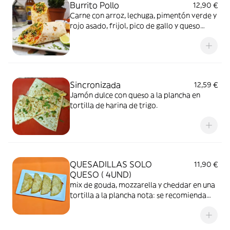
Burrito Pollo
12,90 €
Carne con arroz, lechuga, pimentón verde y
rojo asado, frijol, pico de gallo y queso
enrollado en tortilla de harina de trigo.
Sincronizada
12,59 €
Jamón dulce con queso a la plancha en
tortilla de harina de trigo.
QUESADILLAS SOLO
11,90 €
QUESO ( 4UND)
mix de gouda, mozzarella y cheddar en una
tortilla a la plancha nota: se recomienda
extras de: jalapeños y aguacate