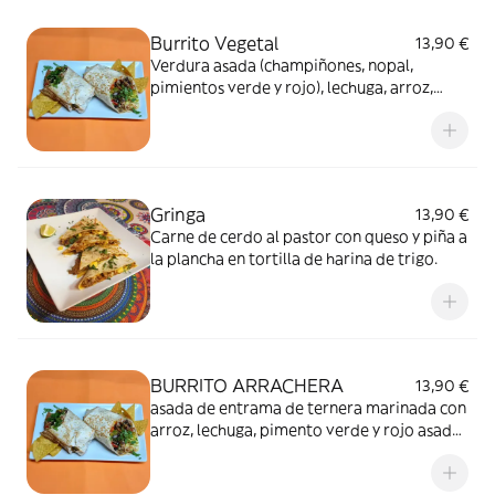
Burrito Vegetal
13,90 €
Verdura asada (champiñones, nopal,
pimientos verde y rojo), lechuga, arroz,
frijol y queso enrollado en tortilla de harina
de trigo.
Gringa
13,90 €
Carne de cerdo al pastor con queso y piña a
la plancha en tortilla de harina de trigo.
BURRITO ARRACHERA
13,90 €
asada de entrama de ternera marinada con
arroz, lechuga, pimento verde y rojo asado,
frijol negro, pico de gallo y queso enrollado
en tortilla de harina de trigo. nota: se