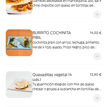
Gambas adobadas en mantequilla, ajo, sal y
chile chipotle con queso en tortillas de
harina de trigo a la plancha.
BURRITO COCHINITA
14,50 €
PIBIL
cochinita pibil con arroz, lechuga, pimento
verde y rojo asado, frijol negro, pico de
gallo y queso enrollado en tortilla de harina
de trigo. nota: se recomienda extras de :
jalapeños, aguacate y cebolla morada
adobada
Quesadillas vegetal (4
13,90 €
uds.)
Tu guarnición elegido con mix de queso
chedar y gouda a la plancha en tortillas de
trigo