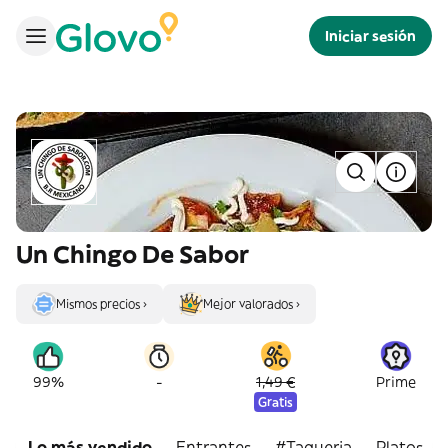
Iniciar sesión
Un Chingo De Sabor
Mismos precios ›
Mejor valorados ›
-
99%
1,49 €
Prime
Gratis
Lo más vendido
Entrantes
#Taqueria
Platos