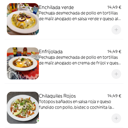
Enchilada verde
14,49 €
Pechuga desmechada de pollo en tortillas
de maíz ahogado en salsa verde y queso al
horno con queso fresco, cebolla morada y
cilantro.
Enfrijolada
14,49 €
Pechuga desmechada de pollo en tortillas
de maíz ahogado en crema de frijol y queso
al horno con queso fresco, cebolla morada
y cilantro.
Chilaquiles Rojos
14,49 €
Totopos bañados en salsa roja y queso
fundido con pollo, bistec o cochinita (a
elección), queso fresco, aguacate, crema
agria, cebolla y cilantro.