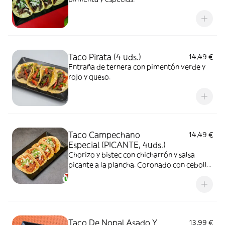
Taco Pirata (4 uds.)
14,49 €
Entraña de ternera con pimentón verde y
rojo y queso.
Taco Campechano
14,49 €
Especial (PICANTE, 4uds.)
Chorizo y bistec con chicharrón y salsa
picante a la plancha. Coronado con cebolla
y cilantro.
Taco De Nopal Asado Y
13,99 €