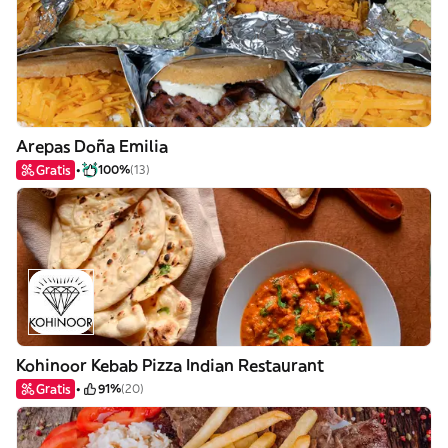
Arepas Doña Emilia
Gratis
100%
(13)
Kohinoor Kebab Pizza Indian Restaurant
Gratis
91%
(20)