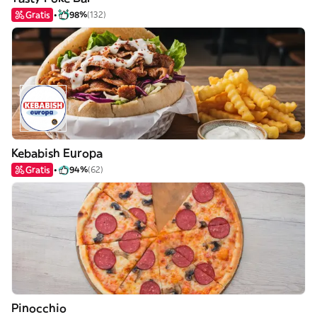
Gratis
98%
(132)
Kebabish Europa
Gratis
94%
(62)
Pinocchio