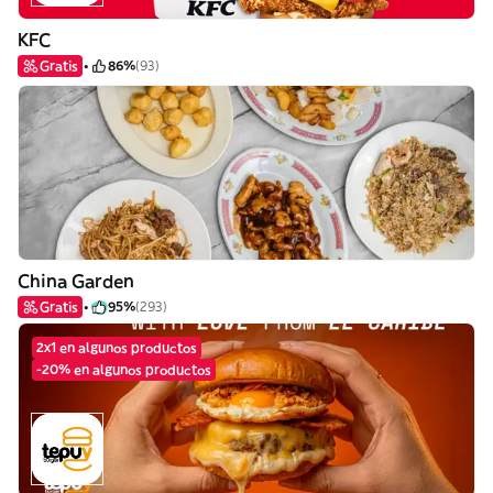
KFC
Gratis
86%
(93)
China Garden
Gratis
95%
(293)
2x1 en algunos productos
-20% en algunos productos