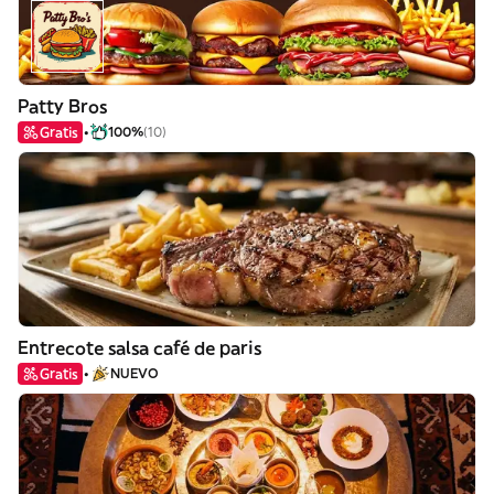
Patty Bros
Gratis
100%
(10)
Entrecote salsa café de paris
Gratis
NUEVO