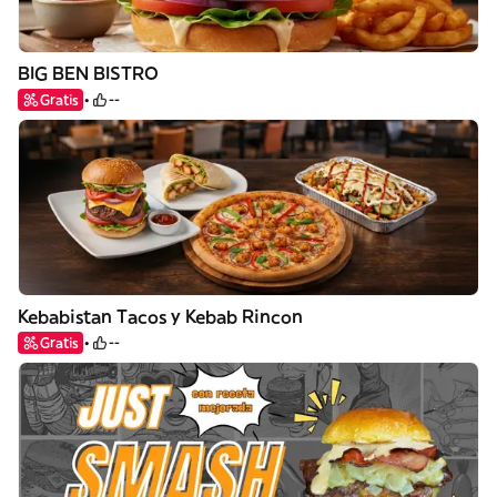
BIG BEN BISTRO
Gratis
--
Kebabistan Tacos y Kebab Rincon
Gratis
--