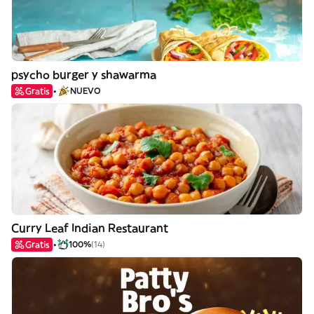
psycho burger y shawarma
Gratis
NUEVO
Curry Leaf Indian Restaurant
Gratis
100%
(14)