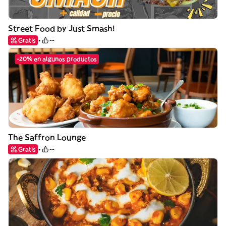
Street Food by Just Smash!
Gratis
--
-20% en algunos productos
The Saffron Lounge
Gratis
--