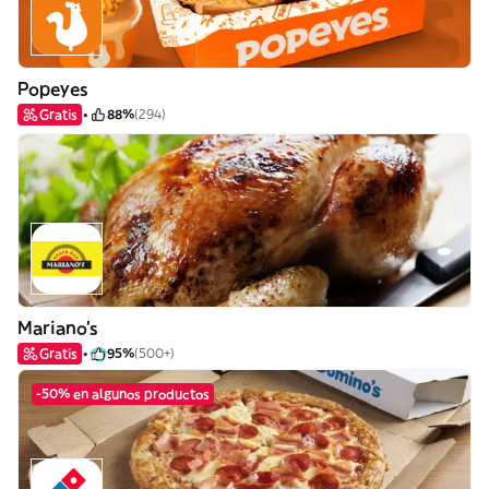
Popeyes
Gratis
88%
(294)
Mariano's
Gratis
95%
(500+)
-50% en algunos productos