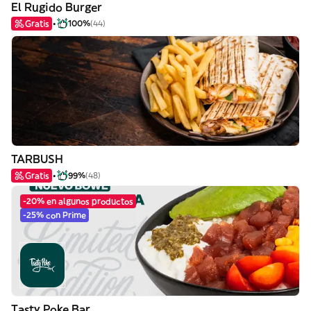
El Rugido Burger
Gratis
100%
(44)
TARBUSH
Gratis
99%
(48)
-20% en algunos productos
-25% con Prime
Tasty Poke Bar