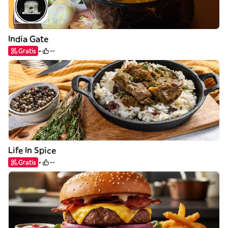
India Gate
Gratis
--
Life In Spice
Gratis
--