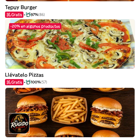
Tepuy Burger
Gratis
97%
(86)
-20% en algunos productos
Llévatelo Pizzas
Gratis
100%
(57)