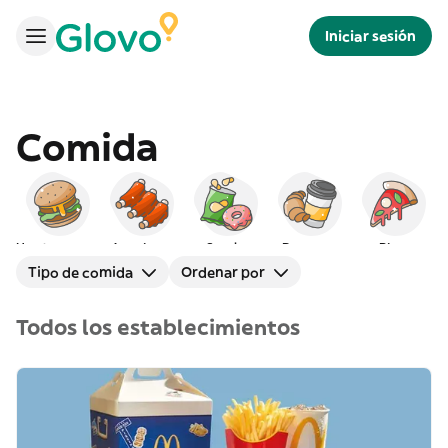
Iniciar sesión
Comida
Hamburguesas
Americana
Snacks
Desayuno
Pizza
Tipo de comida
Ordenar por
Todos los establecimientos