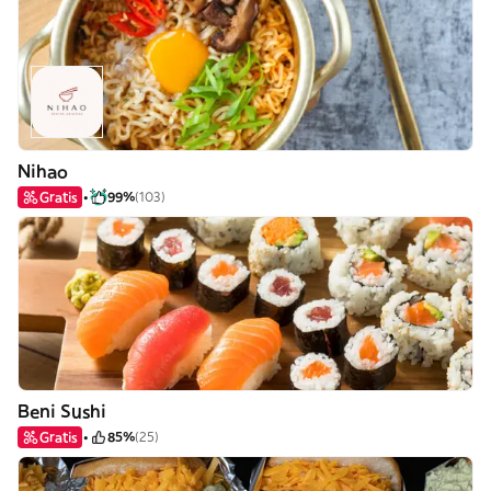
Nihao
Gratis
99%
(103)
Beni Sushi
Gratis
85%
(25)