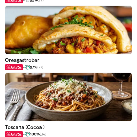
Gratis
92%
(77)
Oreagastrobar
Gratis
97%
(77)
Toscana (Cocoa )
Gratis
100%
(34)