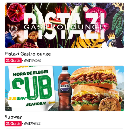
Pistazi Gastrolounge
Gratis
91%
(56)
Subway
Gratis
87%
(82)