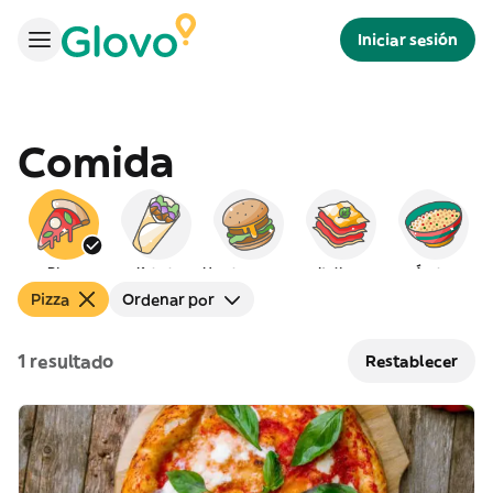
Iniciar sesión
Comida
Pizza
Kebab
Hamburguesas
Italiana
Árabe
Pizza
Ordenar por
1 resultado
Restablecer