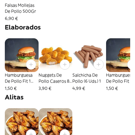
Falsas Mollejas
De Pollo 500Gr
6,90 €
Elaborados
Hamburguesa
Nuggets De
Salchicha De
Hamburguesa
De Pollo Fit 1
Pollo Caseros 8
Pollo (6 Uds.) 1
De Pollo Fit B
Unidad
Unidades
1 Unidad
1,50 €
3,90 €
4,99 €
1,50 €
Alitas