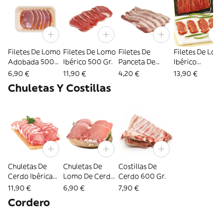
Filetes De Lomo
Filetes De Lomo
Filetes De
Filetes De Lo
Adobada 500
Ibérico 500 Gr.
Panceta De
Ibérico
Gr.
Cerdo 300 Gr.
Adobada 500
6,90 €
11,90 €
4,20 €
13,90 €
Gr.
Chuletas Y Costillas
Chuletas De
Chuletas De
Costillas De
Cerdo Ibérica
Lomo De Cerdo
Cerdo 600 Gr.
500 Gr.
500 Gr.
11,90 €
6,90 €
7,90 €
Cordero