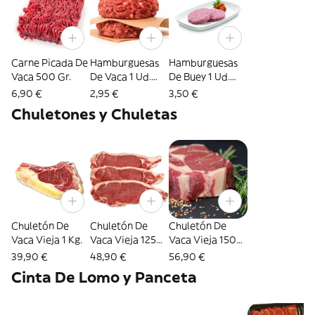
Carne Picada De
Hamburguesas
Hamburguesas
Vaca 500 Gr.
De Vaca 1 Ud.
De Buey 1 Ud.
180 Gr.
180 Gr.
6,90 €
2,95 €
3,50 €
Chuletones y Chuletas
Chuletón De
Chuletón De
Chuletón De
Vaca Vieja 1 Kg.
Vaca Vieja 1250
Vaca Vieja 1500
Kg.
Kg.
39,90 €
48,90 €
56,90 €
Cinta De Lomo y Panceta