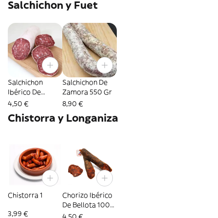
Salchichon y Fuet
Salchichon
Salchichon De
Ibérico De
Zamora 550 Gr
Bellota 100Gr
4,50 €
8,90 €
Chistorra y Longaniza
Chistorra 1
Chorizo Ibérico
De Bellota 100
3,99 €
Gr.
4,50 €