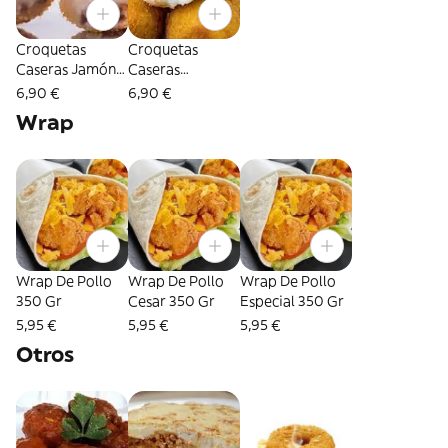
Croquetas
Croquetas
Caseras Jamón
Caseras
Ibérico 10
Idiazabal 10
6,90 €
6,90 €
Unidades
Unidades
Wrap
Wrap De Pollo
Wrap De Pollo
Wrap De Pollo
350 Gr
Cesar 350 Gr
Especial 350 Gr
5,95 €
5,95 €
5,95 €
Otros