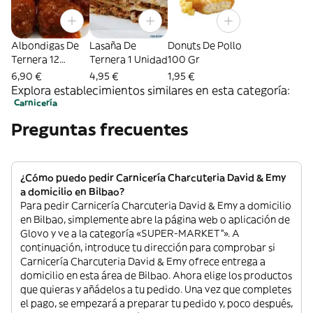
Albondigas De
Lasaña De
Donuts De Pollo
Ternera 12
Ternera 1 Unidad
100 Gr
Unidades
6,90 €
4,95 €
1,95 €
Explora establecimientos similares en esta categoría:
Carnicería
Preguntas frecuentes
¿Cómo puedo pedir Carnicería Charcuteria David & Emy
a domicilio en Bilbao?
Para pedir Carnicería Charcuteria David & Emy a domicilio
en Bilbao, simplemente abre la página web o aplicación de
Glovo y ve a la categoría «SUPER-MARKET”». A
continuación, introduce tu dirección para comprobar si
Carnicería Charcuteria David & Emy ofrece entrega a
domicilio en esta área de Bilbao. Ahora elige los productos
que quieras y añádelos a tu pedido. Una vez que completes
el pago, se empezará a preparar tu pedido y, poco después,