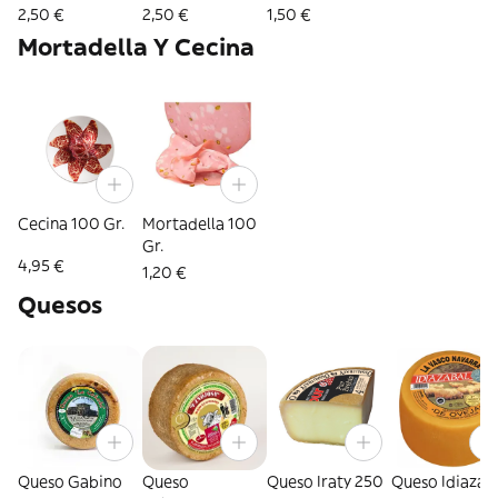
100 Gr.
2,50 €
2,50 €
1,50 €
Mortadella Y Cecina
Cecina 100 Gr.
Mortadella 100
Gr.
4,95 €
1,20 €
Quesos
Queso Gabino
Queso
Queso Iraty 250
Queso Idiazab