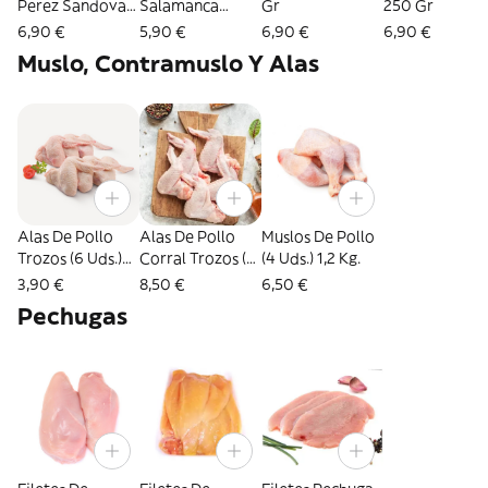
Perez Sandoval
Salamanca
Gr
250 Gr
250 Gr
Hinojosa 250 Gr
6,90 €
5,90 €
6,90 €
6,90 €
Muslo, Contramuslo Y Alas
Alas De Pollo
Alas De Pollo
Muslos De Pollo
Trozos (6 Uds.)
Corral Trozos (6
(4 Uds.) 1,2 Kg.
600 Gr.
Uds.) 900 Gr.
3,90 €
8,50 €
6,50 €
Pechugas