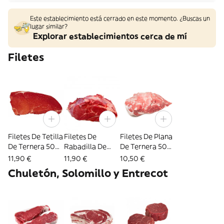
Este establecimiento está cerrado en este momento. ¿Buscas un
lugar similar?
Explorar establecimientos cerca de mí
Filetes
Filetes De Tetilla
Filetes De
Filetes De Plana
De Ternera 500
Rabadilla De
De Ternera 500
Gr.
Ternera 500 Gr.
Gr.
11,90 €
11,90 €
10,50 €
Chuletón, Solomillo y Entrecot