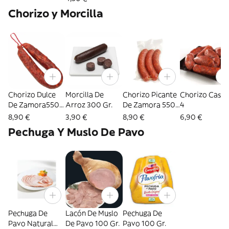
Chorizo y Morcilla
Chorizo Dulce
Morcilla De
Chorizo Picante
Chorizo Caser
De Zamora550
Arroz 300 Gr.
De Zamora 550
4
Gr.
Gr.
8,90 €
3,90 €
8,90 €
6,90 €
Pechuga Y Muslo De Pavo
Pechuga De
Lacón De Muslo
Pechuga De
Pavo Natural
De Pavo 100 Gr.
Pavo 100 Gr.