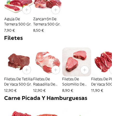
Aguja De
Zancarrón De
Ternera 500 Gr.
Ternera 500 Gr.
7,90 €
8,50 €
Filetes
Filetes De Tetilla
Filetes De
Filetes De
Filetes De Pla
De Vaca 500 Gr.
Rabadilla De
Solomillo De
De Vaca 500 G
Vaca 500 Gr.
Vaca 200 Gr.
12,90 €
12,90 €
8,90 €
11,90 €
Carne Picada Y Hamburguesas