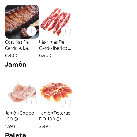
Costillas De
Lágrimas De
Cerdo A La
Cerdo Iberico A
Mostaza Y Miel
La Mostaza Y
6,90 €
6,90 €
500 Gr
Miel 300 Gr
Jamón
Jamón Cocido
Jamón Deteruel
100 Gr.
D.O. 100 Gr.
1,59 €
3,99 €
Paleta