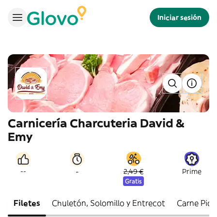
Iniciar sesión
Carnicería Charcuteria David &
Emy
-
--
2,49 €
Prime
Gratis
Filetes
Chuletón, Solomillo y Entrecot
Carne Pica