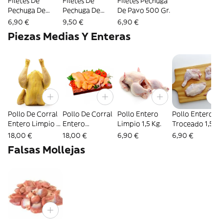
Filetes De
Filetes De
Filetes Pechuga
Pechuga De
Pechuga De
De Pavo 500 Gr.
Pollo 600 Gr.
Pollo Corral
6,90 €
9,50 €
6,90 €
600 Gr.
Piezas Medias Y Enteras
Pollo De Corral
Pollo De Corral
Pollo Entero
Pollo Entero
Entero Limpio 2
Entero
Limpio 1,5 Kg.
Troceado 1,5 K
Kg.
Troceado 2 Kg.
18,00 €
18,00 €
6,90 €
6,90 €
Falsas Mollejas