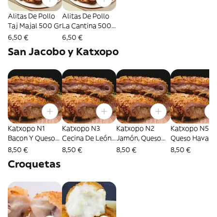
Alitas De Pollo
Alitas De Pollo
Taj Majal 500 Gr
La Cantina 500
Gr
6,50 €
6,50 €
San Jacobo y Katxopo
Katxopo N1
Katxopo N3
Katxopo N2
Katxopo N5
Bacon Y Queso
Cecina De León
Jamón, Queso
Queso Havarti
Havarti 350Gr
Y Rulo De Cabra
Havarti,
Edam, Rulo D
8,50 €
8,50 €
8,50 €
8,50 €
350 Gr
Rokefort Y
Cabra Y
Croquetas
Pimiento
Rokefort 350
Piquillo 350 Gr