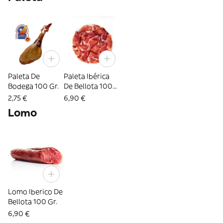
Paleta De
Paleta Ibérica
Bodega 100 Gr.
De Bellota 100
Gr.
2,75 €
6,90 €
Lomo
Lomo Iberico De
Bellota 100 Gr.
6,90 €