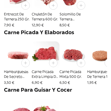
Entrecot De
Chuletón De
Solomillo De
Ternera 250 Gr.
Ternera 600 Gr.
Ternera
Medallones 180
7,90 €
12,90 €
8,50 €
Gr.
Carne Picada Y Elaborados
Hamburguesas
Carne Picada
Carne Picada
Hamburguesa
De Secreto
Extra Limpia De
Mixta 500 Gr.
De Ternera 1 U
Ibérico 1 Ud. 160
Ternera 500 Gr.
125 Gr.
3,50 €
6,90 €
6,50 €
1,95 €
Gr
Carne Para Guisar Y Cocer