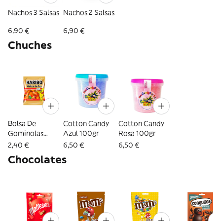
Nachos 3 Salsas
Nachos 2 Salsas
6,90 €
6,90 €
Chuches
Bolsa De
Cotton Candy
Cotton Candy
Gominolas
Azul 100gr
Rosa 100gr
90/100 Gr
2,40 €
6,50 €
6,50 €
Chocolates