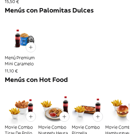
15,50 €
Menús con Palomitas Dulces
Menú Premium
Mini Caramelo
11,10 €
Menús con Hot Food
Movie Combo
Movie Combo
Movie Combo
Movie Combo
Tiras De Pollo
Nuggets Heura
Pizzella
Hamburguesa