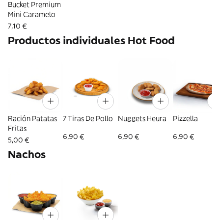
Bucket Premium
Mini Caramelo
7,10 €
Productos individuales Hot Food
Ración Patatas
7 Tiras De Pollo
Nuggets Heura
Pizzella
Fritas
6,90 €
6,90 €
6,90 €
5,00 €
Nachos