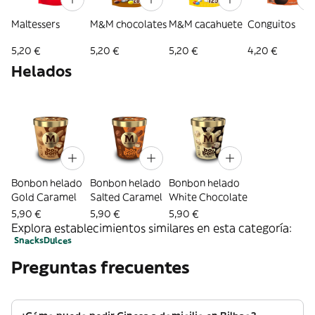
Maltessers
M&M chocolates
M&M cacahuete
Conguitos
5,20 €
5,20 €
5,20 €
4,20 €
Helados
Bonbon helado
Bonbon helado
Bonbon helado
Gold Caramel
Salted Caramel
White Chocolate
5,90 €
5,90 €
5,90 €
Explora establecimientos similares en esta categoría:
Snacks
Dulces
Preguntas frecuentes