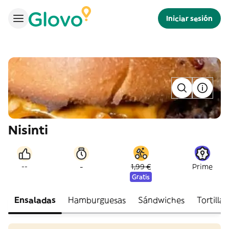
Iniciar sesión
Nisinti
-
--
1,99 €
Prime
Gratis
Ensaladas
Hamburguesas
Sándwiches
Tortillas