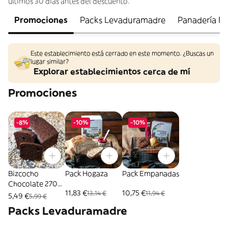
últimos 30 días antes del descuento.
Promociones
Packs Levaduramadre
Panadería Fr
Este establecimiento está cerrado en este momento. ¿Buscas un
lugar similar?
Explorar establecimientos cerca de mí
Promociones
-8%
-10%
-10%
Bizcocho
Pack Hogaza
Pack Empanadas
Chocolate 270
11,83 €
10,75 €
13,14 €
11,94 €
Gr.
5,49 €
5,99 €
Packs Levaduramadre