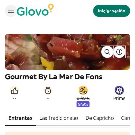
Iniciar sesión
Gourmet By La Mar De Fons
-
--
0,49 €
Prime
Gratis
Entrantes
Las Tradicionales
De Capricho
Carne