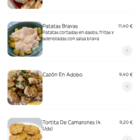
Patatas Bravas
11,40 €
Patatas cortadas en dados, fritas y
aderezadas con salsa brava
Cazón En Adobo
9,40 €
Tortita De Camarones (4
9,20 €
Uds)